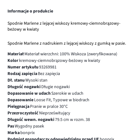
Informacje o produkcie
Spodnie Marlene z lejącej wiskozy kremowy-ciemnobrązowy-
beżowy w kwiaty
Spodnie Marlene z nadrukiem z lejącej wiskozy z gumką w pasie.
Materiał
Materiał wierzchni: 100% Wiskoza (zweryfikowana)
Kolor
kremowy-ciemnobrązowy-beżowy w kwiaty
Numer artykułu
93269981
Rodzaj zapięcia
Bez zapięcia
Dł. stanu
Wysoki stan
Długość nogawki
Długie nogawki
Dopasowanie w udach
Szerokie w udach
Dopasowanie
Loose Fit, Typowe w biodrach
Pielęgnacja
Pranie w pralce 30°C
Przezroczystość
Nieprześwitujący
Długość wewn. nogawki
79.5 cm w rozm. 38
Pas
Wygodny pasek
Marka
bonprix
Podmiot gospodarczy odpowiedzialny przed UE
bonprix