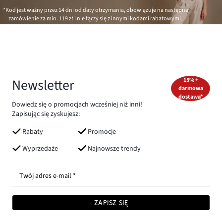
*Kod jest ważny przez 14 dni od daty otrzymania, obowiązuje na następne
zamówienie za min.
119 zł
i nie łączy się z innymi kodami rabatowymi.
Newsletter
15% +
darmowa
dostawa*
Dowiedz się o promocjach wcześniej niż inni!
Zapisując się zyskujesz:
Rabaty
Promocje
Wyprzedaże
Najnowsze trendy
Twój adres e-mail *
ZAPISZ SIĘ