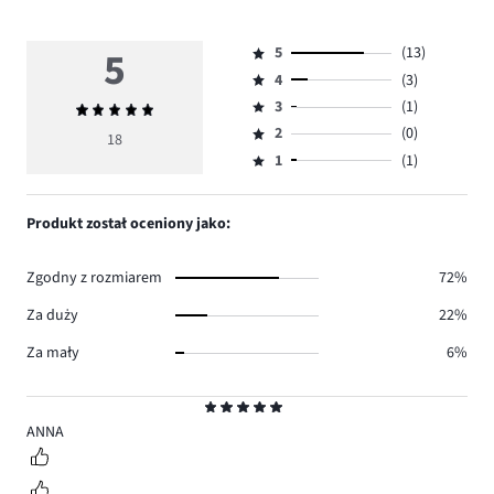
5
5
(13)
Ocena
4
(3)
5,
Ocena
ilość
3
(1)
Średnia
4,
Ocena
głosów
ocena
ilość
2
(0)
3,
18
Ocena
13.
5
głosów
ilość
1
(1)
2,
Ocena
3.
głosów
ilość
1,
1.
głosów
ilość
Produkt został oceniony jako:
0.
głosów
1.
Zgodny z rozmiarem
72%
Za duży
22%
Za mały
6%
Ocena
5
ANNA