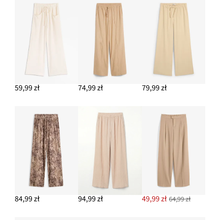
Sandały z paseczków
Nowa
47,99 zł
-12%
54,99 zł
Przeceniono
cena
z
to
DODAJ DO KOSZYKA
ceny
54,99 zł
Okulary przeciwsłoneczne
57,99 zł
59,99 zł
74,99 zł
79,99 zł
DODAJ DO KOSZYKA
Bransoletka
49,99 zł
DODAJ DO KOSZYKA
84,99 zł
94,99 zł
49,99 zł
64,99 zł