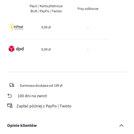
PayU / Karta płatnicza
Przy odbiorze
BLIK / PayPo / Twisto
9,99 zł
-
9,99 zł
-
Darmowa dostawa od 199 zł
100 dni na zwrot
Zapłać później z PayPo | Twisto
Opinie klientów