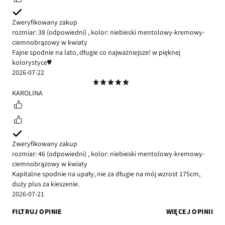
Zweryfikowany zakup
rozmiar: 38
(odpowiedni)
,
kolor: niebieski mentolowy-kremowy-
ciemnobrązowy w kwiaty
Fajne spodnie na lato, długie co najważniejsze! w pięknej
kolorystyce♥️
2026-07-22
Ocena
5
KAROLINA
Zweryfikowany zakup
rozmiar: 46
(odpowiedni)
,
kolor: niebieski mentolowy-kremowy-
ciemnobrązowy w kwiaty
Kapitalne spodnie na upały, nie za długie na mój wzrost 175cm,
duży plus za kieszenie.
2026-07-21
FILTRUJ OPINIE
WIĘCEJ OPINII