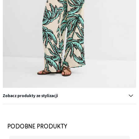
Zobacz produkty ze stylizacji
Top z dekoltem typu halter z ozdobną klamrą
34,99 zł
PODOBNE PRODUKTY
DODAJ DO KOSZYKA