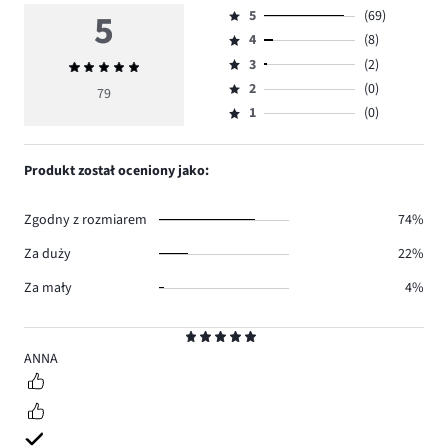
5
5
(69)
Ocena
4
(8)
5,
Ocena
ilość
3
(2)
Średnia
4,
Ocena
głosów
ocena
ilość
2
(0)
3,
79
Ocena
69.
5
głosów
ilość
1
(0)
2,
Ocena
8.
głosów
ilość
1,
2.
głosów
ilość
Produkt został oceniony jako:
0.
głosów
0.
Zgodny z rozmiarem
74%
Za duży
22%
Za mały
4%
Ocena
5
ANNA