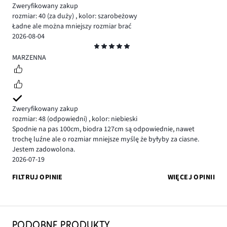
Zweryfikowany zakup
rozmiar: 40
(za duży)
,
kolor: szarobeżowy
Ładne ale można mniejszy rozmiar brać
2026-08-04
Ocena
5
MARZENNA
Zweryfikowany zakup
rozmiar: 48
(odpowiedni)
,
kolor: niebieski
Spodnie na pas 100cm, biodra 127cm są odpowiednie, nawet
trochę luźne ale o rozmiar mniejsze myślę że byłyby za ciasne.
Jestem zadowolona.
2026-07-19
FILTRUJ OPINIE
WIĘCEJ OPINII
PODOBNE PRODUKTY