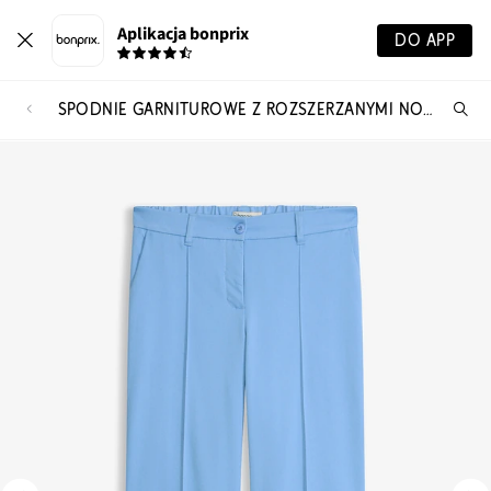
Aplikacja bonprix
DO APP
SPODNIE GARNITUROWE Z ROZSZERZANYMI NOGAWKAMI
Szu
pr