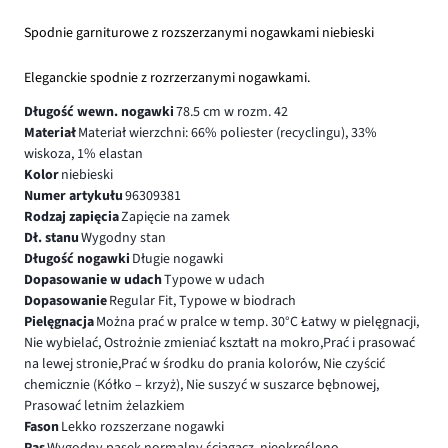
Spodnie garniturowe z rozszerzanymi nogawkami niebieski
Eleganckie spodnie z rozrzerzanymi nogawkami.
Długość wewn. nogawki
78.5 cm w rozm. 42
Materiał
Materiał wierzchni: 66% poliester (recyclingu), 33%
wiskoza, 1% elastan
Kolor
niebieski
Numer artykułu
96309381
Rodzaj zapięcia
Zapięcie na zamek
Dł. stanu
Wygodny stan
Długość nogawki
Długie nogawki
Dopasowanie w udach
Typowe w udach
Dopasowanie
Regular Fit, Typowe w biodrach
Pielęgnacja
Można prać w pralce w temp. 30°C Łatwy w pielęgnacji,
Nie wybielać, Ostrożnie zmieniać kształt na mokro,Prać i prasować
na lewej stronie,Prać w środku do prania kolorów, Nie czyścić
chemicznie (Kółko – krzyż), Nie suszyć w suszarce bębnowej,
Prasować letnim żelazkiem
Fason
Lekko rozszerzane nogawki
Pas
Wygodny pasek,normalny ściągacz, nieokreślono