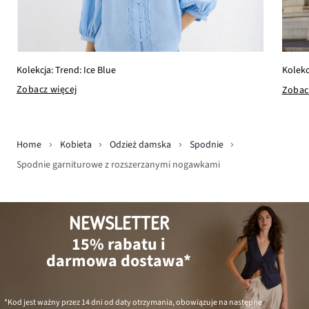
Kolekcja: Trend: Ice Blue
Kolekc
Zobacz więcej
Zobac
Home
Kobieta
Odzież damska
Spodnie
Spodnie garniturowe z rozszerzanymi nogawkami
NEWSLETTER
15% rabatu i
darmowa dostawa*
*Kod jest ważny przez 14 dni od daty otrzymania, obowiązuje na następne