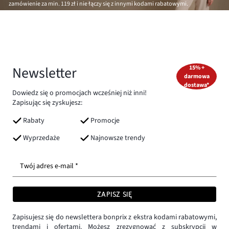
zamówienie za min.
119 zł
i nie łączy się z innymi kodami rabatowymi.
Newsletter
15% +
darmowa
dostawa*
Dowiedz się o promocjach wcześniej niż inni!
Zapisując się zyskujesz:
Rabaty
Promocje
Wyprzedaże
Najnowsze trendy
Twój adres e-mail *
ZAPISZ SIĘ
Zapisujesz się do newslettera bonprix z ekstra kodami rabatowymi,
trendami i ofertami. Możesz zrezygnować z subskrypcji w