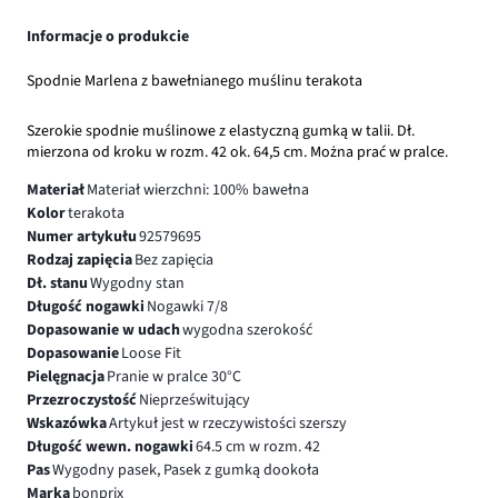
Informacje o produkcie
Spodnie Marlena z bawełnianego muślinu terakota
Szerokie spodnie muślinowe z elastyczną gumką w talii. Dł.
mierzona od kroku w rozm. 42 ok. 64,5 cm. Można prać w pralce.
Materiał
Materiał wierzchni: 100% bawełna
Kolor
terakota
Numer artykułu
92579695
Rodzaj zapięcia
Bez zapięcia
Dł. stanu
Wygodny stan
Długość nogawki
Nogawki 7/8
Dopasowanie w udach
wygodna szerokość
Dopasowanie
Loose Fit
Pielęgnacja
Pranie w pralce 30°C
Przezroczystość
Nieprześwitujący
Wskazówka
Artykuł jest w rzeczywistości szerszy
Długość wewn. nogawki
64.5 cm w rozm. 42
Pas
Wygodny pasek, Pasek z gumką dookoła
Marka
bonprix