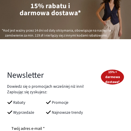
15% rabatu i
darmowa dostawa*
*Kod jest ważny przez 14 dni od daty otrzymania, obowiązuje na następne
zamówienie za min.
119 zł
i nie łączy się z innymi kodami rabatowymi.
Newsletter
15% +
darmowa
dostawa*
Dowiedz się o promocjach wcześniej niż inni!
Zapisując się zyskujesz:
Rabaty
Promocje
Wyprzedaże
Najnowsze trendy
Twój adres e-mail *