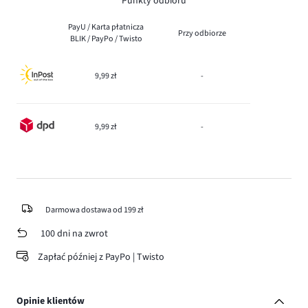
Punkty odbioru
PayU / Karta płatnicza
Przy odbiorze
BLIK / PayPo / Twisto
9,99 zł
-
9,99 zł
-
Darmowa dostawa od 199 zł
100 dni na zwrot
Zapłać później z PayPo | Twisto
Opinie klientów