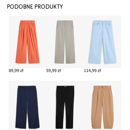
62,99 zł
PODOBNE PRODUKTY
DODAJ DO KOSZYKA
Kurtka dżinsowa
209,99 zł
DODAJ DO KOSZYKA
Kolczyki kółka z twistem
39,99 zł
89,99 zł
59,99 zł
114,99 zł
DODAJ DO KOSZYKA
Spodnie Marlena z bawełnianego muślinu
84,99 zł
DODAJ DO KOSZYKA