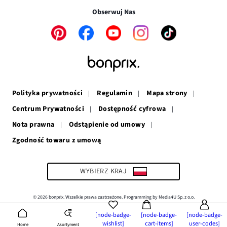
w
nowym
oknie
Obserwuj Nas
nowym
oknie
oknie
Link
Link
Link
Link
Link
otwiera
otwiera
otwiera
otwiera
otwiera
się
się
się
się
się
w
w
w
w
w
nowym
nowym
nowym
nowym
nowym
oknie
oknie
oknie
oknie
oknie
Polityka prywatności
Regulamin
Mapa strony
Centrum Prywatności
Dostępność cyfrowa
Nota prawna
Odstąpienie od umowy
Zgodność towaru z umową
Link
otwiera
się
w
WYBIERZ KRAJ
nowym
oknie
© 2026 bonprix. Wszelkie prawa zastrzeżone. Programming by Media4U Sp. z o.o.
[node-badge-
[node-badge-
[node-badge-
wishlist]
cart-items]
user-codes]
Asortyment
Home