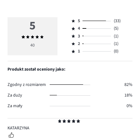
5
5
(33)
Ocena
4
(5)
5,
Ocena
ilość
3
(1)
Średnia
4,
Ocena
głosów
ocena
ilość
2
(1)
3,
40
Ocena
33.
5
głosów
ilość
1
(0)
2,
Ocena
5.
głosów
ilość
1,
1.
głosów
ilość
Produkt został oceniony jako:
1.
głosów
0.
Zgodny z rozmiarem
82%
Za duży
18%
Za mały
0%
Ocena
5
KATARZYNA