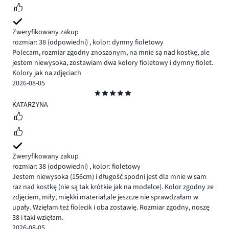
Zweryfikowany zakup
rozmiar: 38
(odpowiedni)
,
kolor: dymny fioletowy
Polecam, rozmiar zgodny znoszonym, na mnie są nad kostkę, ale
jestem niewysoka, zostawiam dwa kolory fioletowy i dymny fiolet.
Kolory jak na zdjęciach
2026-08-05
Ocena
5
KATARZYNA
Zweryfikowany zakup
rozmiar: 38
(odpowiedni)
,
kolor: fioletowy
Jestem niewysoka (156cm) i długość spodni jest dla mnie w sam
raz nad kostkę (nie są tak krótkie jak na modelce). Kolor zgodny ze
zdjęciem, miły, miękki materiał,ale jeszcze nie sprawdzałam w
upały. Wzięłam też fiolecik i oba zostawię. Rozmiar zgodny, noszę
38 i taki wzięłam.
2026-08-05