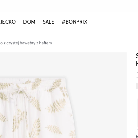
ZIECKO
DOM
SALE
#BONPRIX
o z czystej bawełny z haftem
b