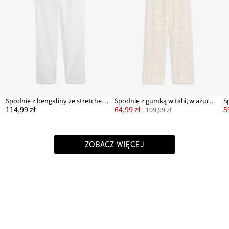
Spodnie z bengaliny ze stretchem, z wygodnym pasem w talii, straight
Spodnie z gumką w talii, w ażurowy wzór
114,99 zł
64,99 zł
5
109,99 zł
ZOBACZ WIĘCEJ