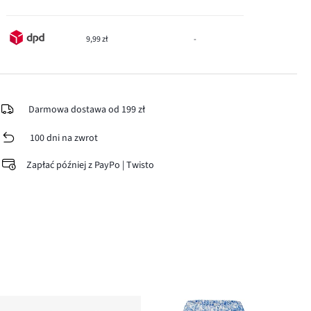
9,99 zł
-
Darmowa dostawa od 199 zł
100 dni na zwrot
Zapłać później z PayPo | Twisto