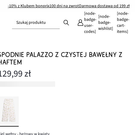
-10% z Klubem bonprix
100 dni na zwrot
Darmowa dostawa od 199 zł
[node-
[node-
[node-
badge-
badge-
Szukaj produktu
badge-
user-
cart-
wishlist]
codes]
items]
SPODNIE PALAZZO Z CZYSTEJ BAWEŁNY Z
HAFTEM
129,99 zł
iel wełny - beżowy w kwiaty