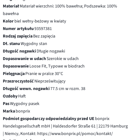
Materiał
Materiał wierzchni: 100% bawełna; Podszewka: 100%
bawełna
Kolor
biel wełny-beżowy w kwiaty
Numer artykułu
93597381
Rodzaj zapięcia
Bez zapięcia
Dł. stanu
Wygodny stan
Długość nogawki
Długie nogawki
Dopasowanie w udach
Szerokie w udach
Dopasowanie
Loose Fit, Typowe w biodrach
Pielęgnacja
Pranie w pralce 30°C
Przezroczystość
Nieprześwitujący
Długość wewn. nogawki
77.5 cm w rozm. 38
Ozdoby
Haft
Pas
Wygodny pasek
Marka
bonprix
Podmiot gospodarczy odpowiedzialny przed UE
bonprix
Handelsgesellschaft mbH | Haldesdorfer Straße 61 | 22179 Hamburg
| Niemcy, Kontakt: https://www.bonprix.pl/pomoc/kontakt/