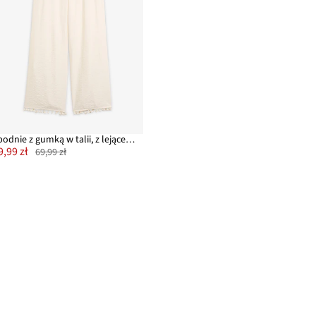
Spodnie z gumką w talii, z lejącej mieszanki wiskozy
9,99 zł
69,99 zł