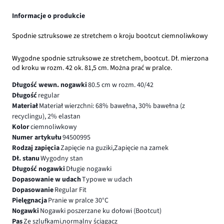
Informacje o produkcie
Spodnie sztruksowe ze stretchem o kroju bootcut ciemnoliwkowy
Wygodne spodnie sztruksowe ze stretchem, bootcut. Dł. mierzona
od kroku w rozm. 42 ok. 81,5 cm. Można prać w pralce.
Długość wewn. nogawki
80.5 cm w rozm. 40/42
Długość
regular
Materiał
Materiał wierzchni: 68% bawełna, 30% bawełna (z
recyclingu), 2% elastan
Kolor
ciemnoliwkowy
Numer artykułu
94500995
Rodzaj zapięcia
Zapięcie na guziki,Zapięcie na zamek
Dł. stanu
Wygodny stan
Długość nogawki
Długie nogawki
Dopasowanie w udach
Typowe w udach
Dopasowanie
Regular Fit
Pielęgnacja
Pranie w pralce 30°C
Nogawki
Nogawki poszerzane ku dołowi (Bootcut)
Pas
Ze szlufkami,normalny ściągacz