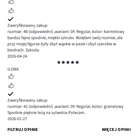
Zweryfikowany zakup
rozmiar: 48
(odpowiedni)
,
wariant: Dł. Regular,
kolor: karmelowy
bardzo fajne spodnie, miękki sztruks. Wzięłam swój rozmiar, ale
przy mojej figurze były zbyt wąskie w pasie i zbyt szerokie w
biodrach. Szkoda.
2026-04-24
Ocena
5
ILONA
Zweryfikowany zakup
rozmiar: 42
(odpowiedni)
,
wariant: Dł. Regular,
kolor: granatowy
Spodnie pięknie leżą na sylwetce.Polecam.
2026-01-27
FILTRUJ OPINIE
WIĘCEJ OPINII