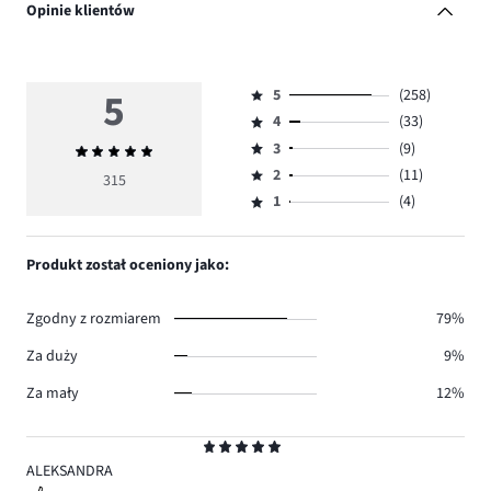
Opinie klientów
5
5
(258)
Ocena
4
(33)
5,
Ocena
ilość
3
(9)
Średnia
4,
Ocena
głosów
ocena
ilość
2
(11)
3,
315
Ocena
258.
5
głosów
ilość
1
(4)
2,
Ocena
33.
głosów
ilość
1,
9.
głosów
ilość
Produkt został oceniony jako:
11.
głosów
4.
Zgodny z rozmiarem
79%
Za duży
9%
Za mały
12%
Ocena
5
ALEKSANDRA