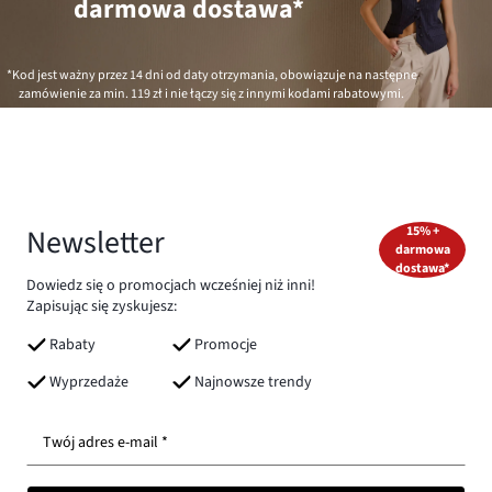
darmowa dostawa*
*Kod jest ważny przez 14 dni od daty otrzymania, obowiązuje na następne
zamówienie za min.
119 zł
i nie łączy się z innymi kodami rabatowymi.
Newsletter
15% +
darmowa
dostawa*
Dowiedz się o promocjach wcześniej niż inni!
Zapisując się zyskujesz:
Rabaty
Promocje
Wyprzedaże
Najnowsze trendy
Twój adres e-mail *