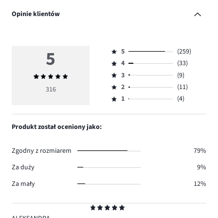
Opinie klientów
5
5
(259)
Ocena
4
(33)
5,
Ocena
ilość
3
(9)
Średnia
4,
Ocena
głosów
ocena
ilość
2
(11)
3,
316
Ocena
259.
5
głosów
ilość
1
(4)
2,
Ocena
33.
głosów
ilość
1,
9.
głosów
ilość
Produkt został oceniony jako:
11.
głosów
4.
Zgodny z rozmiarem
79%
Za duży
9%
Za mały
12%
Ocena
5