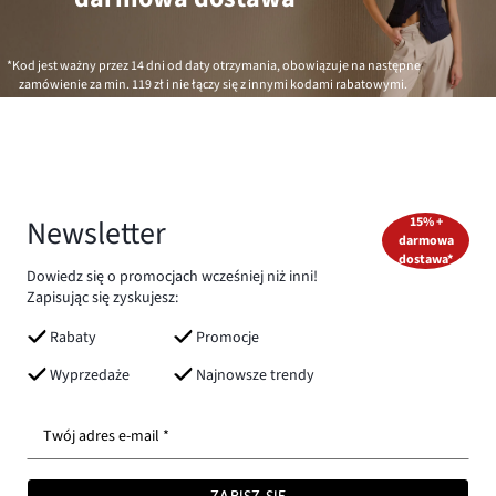
*Kod jest ważny przez 14 dni od daty otrzymania, obowiązuje na następne
zamówienie za min.
119 zł
i nie łączy się z innymi kodami rabatowymi.
Newsletter
15% +
darmowa
dostawa*
Dowiedz się o promocjach wcześniej niż inni!
Zapisując się zyskujesz:
Rabaty
Promocje
Wyprzedaże
Najnowsze trendy
Twój adres e-mail *