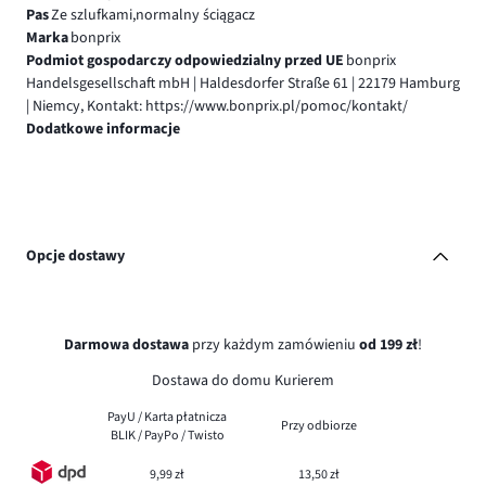
Pas
Ze szlufkami,normalny ściągacz
Marka
bonprix
Podmiot gospodarczy odpowiedzialny przed UE
bonprix
Handelsgesellschaft mbH | Haldesdorfer Straße 61 | 22179 Hamburg
| Niemcy, Kontakt: https://www.bonprix.pl/pomoc/kontakt/
Dodatkowe informacje
Opcje dostawy
Darmowa dostawa
przy każdym zamówieniu
od 199 zł
!
Dostawa do domu Kurierem
PayU / Karta płatnicza
Przy odbiorze
BLIK / PayPo / Twisto
9,99 zł
13,50 zł