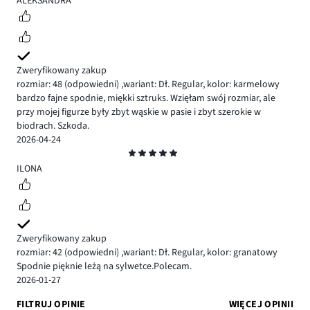
ALEKSANDRA
Zweryfikowany zakup
rozmiar: 48
(odpowiedni)
,
wariant: Dł. Regular,
kolor: karmelowy
bardzo fajne spodnie, miękki sztruks. Wzięłam swój rozmiar, ale
przy mojej figurze były zbyt wąskie w pasie i zbyt szerokie w
biodrach. Szkoda.
2026-04-24
Ocena
5
ILONA
Zweryfikowany zakup
rozmiar: 42
(odpowiedni)
,
wariant: Dł. Regular,
kolor: granatowy
Spodnie pięknie leżą na sylwetce.Polecam.
2026-01-27
FILTRUJ OPINIE
WIĘCEJ OPINII