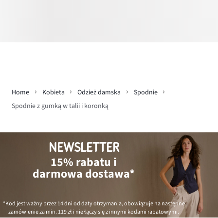
Home
Kobieta
Odzież damska
Spodnie
Spodnie z gumką w talii i koronką
NEWSLETTER
15% rabatu i
darmowa dostawa*
*Kod jest ważny przez 14 dni od daty otrzymania, obowiązuje na następne
zamówienie za min.
119 zł
i nie łączy się z innymi kodami rabatowymi.