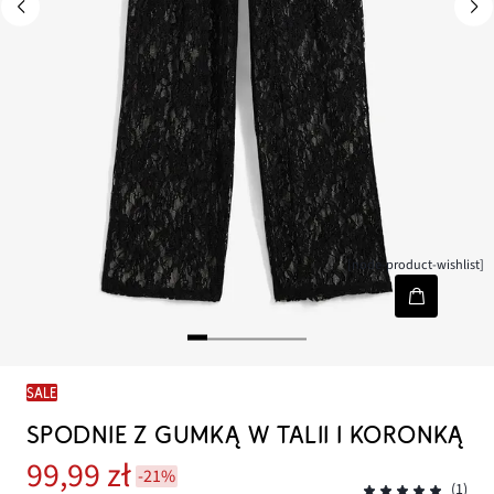
[node-product-wishlist]
SALE
SPODNIE Z GUMKĄ W TALII I KORONKĄ
99,99 zł
-21%
(1)