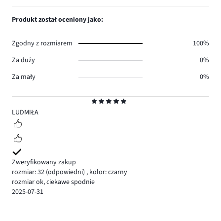
Produkt został oceniony jako:
Zgodny z rozmiarem
100%
Za duży
0%
Za mały
0%
Ocena
5
LUDMIŁA
Zweryfikowany zakup
rozmiar: 32
(odpowiedni)
,
kolor: czarny
rozmiar ok, ciekawe spodnie
2025-07-31