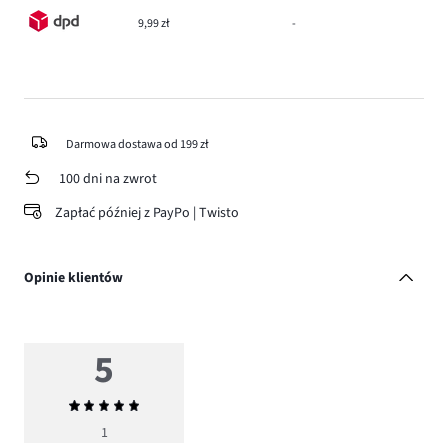
9,99 zł
-
Darmowa dostawa od 199 zł
100 dni na zwrot
Zapłać później z PayPo | Twisto
Opinie klientów
5
Średnia
ocena
1
5