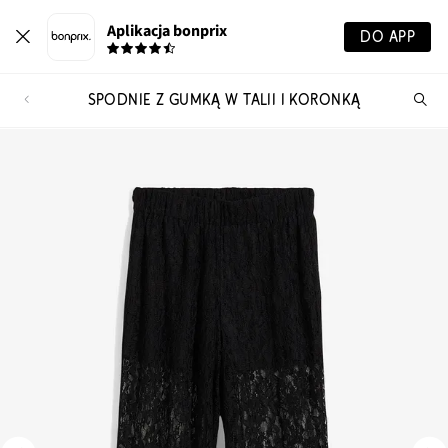
Aplikacja bonprix
DO APP
SPODNIE Z GUMKĄ W TALII I KORONKĄ
Szu
pr