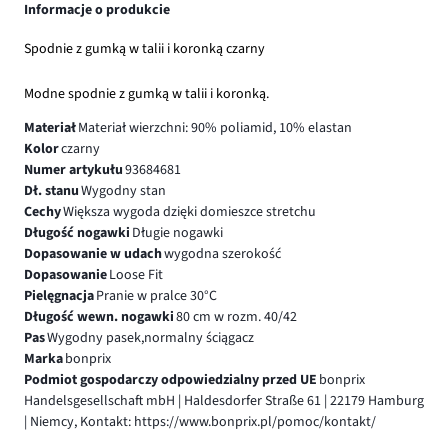
Informacje o produkcie
Spodnie z gumką w talii i koronką czarny
Modne spodnie z gumką w talii i koronką.
Materiał
Materiał wierzchni: 90% poliamid, 10% elastan
Kolor
czarny
Numer artykułu
93684681
Dł. stanu
Wygodny stan
Cechy
Większa wygoda dzięki domieszce stretchu
Długość nogawki
Długie nogawki
Dopasowanie w udach
wygodna szerokość
Dopasowanie
Loose Fit
Pielęgnacja
Pranie w pralce 30°C
Długość wewn. nogawki
80 cm w rozm. 40/42
Pas
Wygodny pasek,normalny ściągacz
Marka
bonprix
Podmiot gospodarczy odpowiedzialny przed UE
bonprix
Handelsgesellschaft mbH | Haldesdorfer Straße 61 | 22179 Hamburg
| Niemcy, Kontakt: https://www.bonprix.pl/pomoc/kontakt/