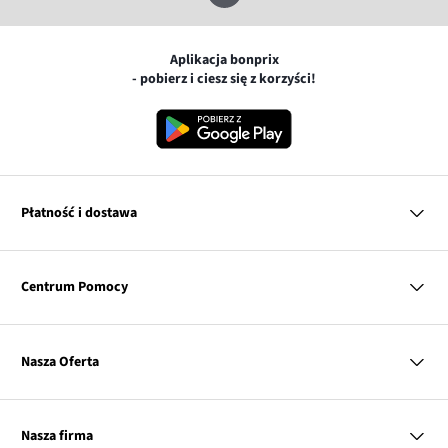
Aplikacja bonprix
- pobierz i ciesz się z korzyści!
Płatność i dostawa
MasterCard
Centrum Pomocy
Płatność online (PayU)
VISA
BLIK
Pytania i odpowiedzi
Google pay
Dostawa i płatność
Nasza Oferta
Zwroty i reklamacje
Apple pay
Pierwszy darmowy zwrot
PayPo
Kobieta
Tabele rozmiarów
Twisto
Mężczyzna
Klub bonprix
Nasza firma
Discover