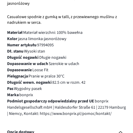
jasnoróżowy
Casualowe spodnie z gumką w talli, z przewiewnego muślinu z
nadrukiem w serca.
Materiał
Materiał wierzchni: 100% bawełna
Kolor
jasna limonka-jasnoróżowy
Numer artykułu
97994095
Dł. stanu
Wysoki stan
Długość nogawki
Długie nogawki
Dopasowanie w udach
Szerokie w udach
Dopasowanie
Loose Fit
Pielęgnacja
Pranie w pralce 30°C
Długość wewn. nogawki
82.5 cm w rozm. 42
Pas
Wygodny pasek
Marka
bonprix
Podmiot gospodarczy odpowiedzialny przed UE
bonprix
Handelsgesellschaft mbH | Haldesdorfer Straße 61 | 22179 Hamburg
| Niemcy, Kontakt: https://www.bonprix.pl/pomoc/kontakt/
Opcje dostawy