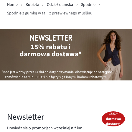
Home
Kobieta
Odzież damska
Spodnie
Spodnie z gumką w talii z przewiewnego muślinu
NEWSLETTER
15% rabatu i
darmowa dostawa*
*Kod jest ważny przez 14 dni od daty otrzymania, obowiązuje na następne
zamówienie za min.
119 zł
i nie łączy się z innymi kodami rabatowymi.
Newsletter
15% +
darmowa
dostawa*
Dowiedz się o promocjach wcześniej niż inni!