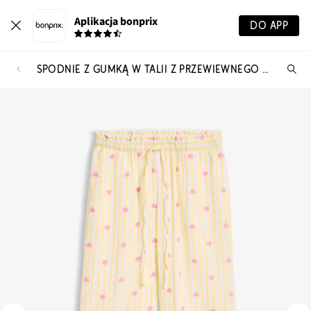
Aplikacja bonprix
DO APP
SPODNIE Z GUMKĄ W TALII Z PRZEWIEWNEGO MUŚLINU
Szu
pr