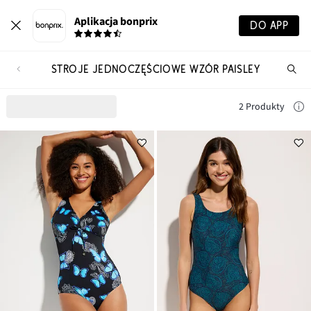
Aplikacja bonprix
DO APP
STROJE JEDNOCZĘŚCIOWE WZÓR PAISLEY
Szu
pr
2 Produkty