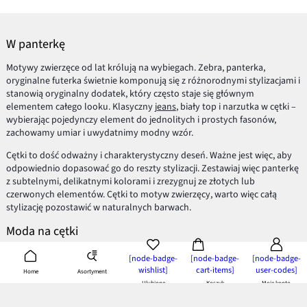
W panterkę
Motywy zwierzęce od lat królują na wybiegach. Zebra, panterka,
oryginalne futerka świetnie komponują się z różnorodnymi stylizacjami i
stanowią oryginalny dodatek, który często staje się głównym
elementem całego looku. Klasyczny
jeans
, biały top i narzutka w cętki –
wybierając pojedynczy element do jednolitych i prostych fasonów,
zachowamy umiar i uwydatnimy modny wzór.
Cętki to dość odważny i charakterystyczny deseń. Ważne jest więc, aby
odpowiednio dopasować go do reszty stylizacji. Zestawiaj więc panterkę
z subtelnymi, delikatnymi kolorami i zrezygnuj ze złotych lub
czerwonych elementów. Cętki to motyw zwierzęcy, warto więc całą
stylizację pozostawić w naturalnych barwach.
Moda na cętki
Wzór panterki to nie tylko
sexy bluzka
czy spódniczka, a również
[node-badge-
[node-badge-
[node-badge-
stylowe akcesoria czy dodatki do domu. Szukając czegoś, co nada
wishlist]
cart-items]
user-codes]
Asortyment
Home
charakteru całej stylizacji, możemy wybrać torebkę w cętki, oryginalne
Ulubione
Koszyk
Moje konto
baleriny
w panterkę, czy nawet skusić się na cętkowane ramki okularów