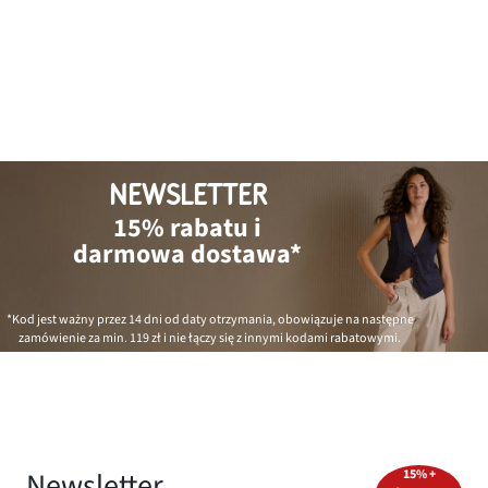
NEWSLETTER
15% rabatu i
darmowa dostawa*
*Kod jest ważny przez 14 dni od daty otrzymania, obowiązuje na następne
zamówienie za min.
119 zł
i nie łączy się z innymi kodami rabatowymi.
Newsletter
15% +