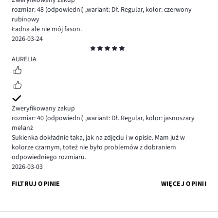
Zweryfikowany zakup
rozmiar: 48
(odpowiedni)
,
wariant: Dł. Regular,
kolor: czerwony
rubinowy
Ładna ale nie mój fason.
2026-03-24
Ocena
5
AURELIA
Zweryfikowany zakup
rozmiar: 40
(odpowiedni)
,
wariant: Dł. Regular,
kolor: jasnoszary
melanż
Sukienka dokładnie taka, jak na zdjęciu i w opisie. Mam już w
kolorze czarnym, toteż nie było problemów z dobraniem
odpowiedniego rozmiaru.
2026-03-03
FILTRUJ OPINIE
WIĘCEJ OPINII