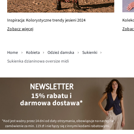
Kolekc
Inspiracja: Kolorystyczne trendy jesieni 2024
Zobac
Zobacz więcej
Home
Kobieta
Odzież damska
Sukienki
Sukienka dzianinowa oversize midi
NEWSLETTER
15% rabatu i
darmowa dostawa*
*Kod jest ważny przez 14 dni od daty otrzymania, obowiązuje na następne
zamówienie za min.
119 zł
i nie łączy się z innymi kodami rabatowymi.