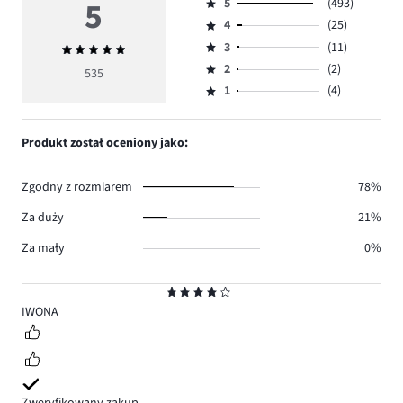
5
5
(493)
Ocena
4
(25)
5,
Ocena
ilość
3
(11)
Średnia
4,
Ocena
głosów
ocena
ilość
2
(2)
3,
535
Ocena
493.
5
głosów
ilość
1
(4)
2,
Ocena
25.
głosów
ilość
1,
11.
głosów
ilość
Produkt został oceniony jako:
2.
głosów
4.
Zgodny z rozmiarem
78%
Za duży
21%
Za mały
0%
Ocena
4
IWONA