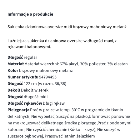
Informacje o produkcie
Sukienka dzianinowa oversize midi brązowy mahoniowy melanż
Luźniejsza sukienka dzianinowa oversize w długości maxi, z
rękawami balonowymi.
Długość
regular
Materiał
Materiał wierzchni: 67% akryl, 30% poliester, 3% elastan
Kolor
brązowy mahoniowy melanż
Numer artykułu
94794495
Długość
122 cm (w rozm. 36/38)
Dekolt
Dekolt w serek
Długość
długość midi
Długość rękawów
Długi rękaw
Pielęgnacja
Prać w pralce w temp. 30°C w programie do tkanin
delikatnych, Nie wybielać, Suszyć na płasko,Uformować ponownie
na mokro,używać delikatnego środka piorącego,Prać z podobnymi
kolorami, Nie czyścić chemicznie (Kółko – krzyż), Nie suszyć w
suszarce bębnowej, Prasować letnim żelazkiem