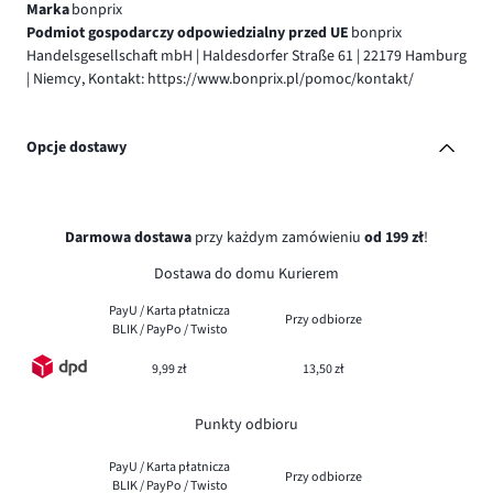
Marka
bonprix
Podmiot gospodarczy odpowiedzialny przed UE
bonprix
Handelsgesellschaft mbH | Haldesdorfer Straße 61 | 22179 Hamburg
| Niemcy, Kontakt: https://www.bonprix.pl/pomoc/kontakt/
Opcje dostawy
Darmowa dostawa
przy każdym zamówieniu
od 199 zł
!
Dostawa do domu Kurierem
PayU / Karta płatnicza
Przy odbiorze
BLIK / PayPo / Twisto
9,99 zł
13,50 zł
Punkty odbioru
PayU / Karta płatnicza
Przy odbiorze
BLIK / PayPo / Twisto