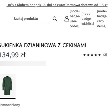
-10% z Klubem bonprix
100 dni na zwrot
Darmowa dostawa od 199 zł
[node-
[node-
[node-
badge-
badge-
Szukaj produktu
badge-
user-
cart-
wishlist]
codes]
items]
SUKIENKA DZIANINOWA Z CEKINAMI
134,99 zł
(2)
ciemnozielony