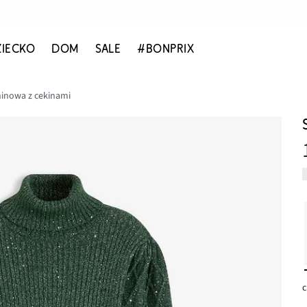
ZIECKO
DOM
SALE
#BONPRIX
ninowa z cekinami