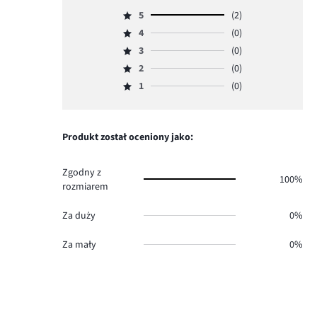
5
(2)
Ocena
4
(0)
5,
Ocena
ilość
3
(0)
4,
Ocena
głosów
ilość
2
(0)
3,
Ocena
2.
głosów
ilość
1
(0)
2,
Ocena
0.
głosów
ilość
1,
0.
głosów
ilość
0.
głosów
Produkt został oceniony jako:
0.
Zgodny z
100%
rozmiarem
Za duży
0%
Za mały
0%