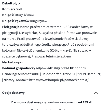
Dekolt
płytki
Kołnierz
Golf
Długość
długość mini
Długość rękawów
Długi rękaw
Pielęgnacja
Można prać w pralce w temp. 30°C Bardzo łatwy w
pielęgnacji, Nie wybielać, Suszyć na płasko,Uformować ponownie
na mokro,Prać i prasować na lewej stronie,Prać w siatkowej
torbie,używać delikatnego środka piorącego,Prać z podobnymi
kolorami, Nie czyścić chemicznie (Kółko – krzyż), Nie suszyć w
suszarce bębnowej, Prasować letnim żelazkiem
Marka
bonprix
Podmiot gospodarczy odpowiedzialny przed UE
bonprix
Handelsgesellschaft mbH | Haldesdorfer Straße 61 | 22179 Hamburg
| Niemcy, Kontakt: https://www.bonprix.pl/pomoc/kontakt/
Opcje dostawy
Darmowa dostawa
przy każdym zamówieniu
od 199 zł
!