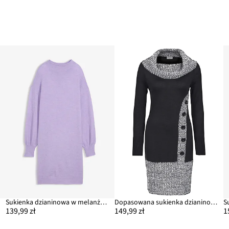
Sukienka dzianinowa w melanżowym kolorze
Dopasowana sukienka dzianinowa z szalowym kołnierzem
S
139,99 zł
149,99 zł
1