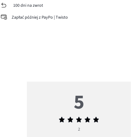
100 dni na zwrot
Zapłać później z PayPo | Twisto
5
Średnia
ocena
2
5