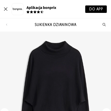
Aplikacja bonprix
DO APP
SUKIENKA DZIANINOWA
Szu
pr