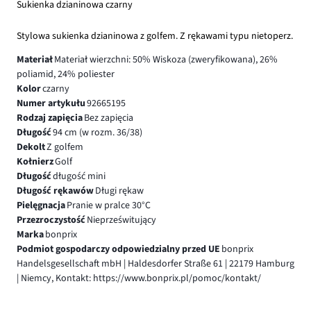
Sukienka dzianinowa czarny
Stylowa sukienka dzianinowa z golfem. Z rękawami typu nietoperz.
Materiał
Materiał wierzchni: 50% Wiskoza (zweryfikowana), 26%
poliamid, 24% poliester
Kolor
czarny
Numer artykułu
92665195
Rodzaj zapięcia
Bez zapięcia
Długość
94 cm (w rozm. 36/38)
Dekolt
Z golfem
Kołnierz
Golf
Długość
długość mini
Długość rękawów
Długi rękaw
Pielęgnacja
Pranie w pralce 30°C
Przezroczystość
Nieprześwitujący
Marka
bonprix
Podmiot gospodarczy odpowiedzialny przed UE
bonprix
Handelsgesellschaft mbH | Haldesdorfer Straße 61 | 22179 Hamburg
| Niemcy, Kontakt: https://www.bonprix.pl/pomoc/kontakt/