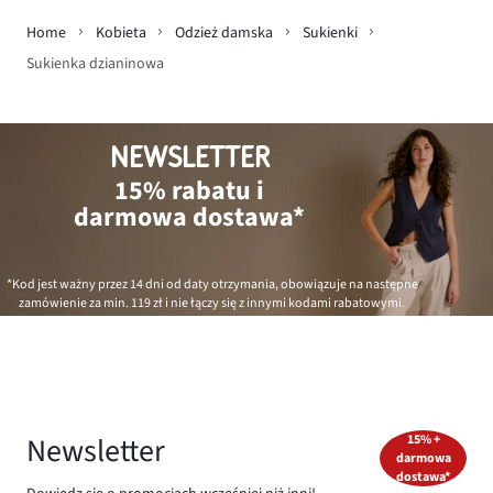
Home
Kobieta
Odzież damska
Sukienki
Sukienka dzianinowa
NEWSLETTER
15% rabatu i
darmowa dostawa*
*Kod jest ważny przez 14 dni od daty otrzymania, obowiązuje na następne
zamówienie za min.
119 zł
i nie łączy się z innymi kodami rabatowymi.
Newsletter
15% +
darmowa
dostawa*