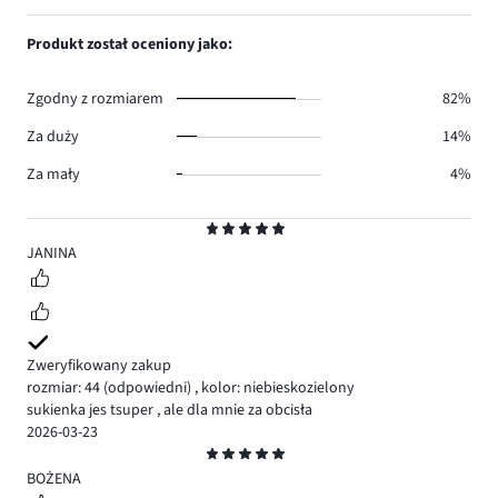
głosów
ilość
1,
23.
głosów
ilość
Produkt został oceniony jako:
13.
głosów
9.
Zgodny z rozmiarem
82%
Za duży
14%
Za mały
4%
Ocena
5
JANINA
Zweryfikowany zakup
rozmiar: 44
(odpowiedni)
,
kolor: niebieskozielony
sukienka jes tsuper , ale dla mnie za obcisła
2026-03-23
Ocena
5
BOŻENA