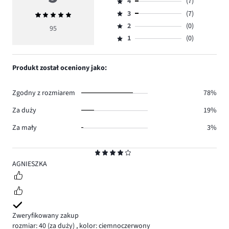
4
(7)
5,
Ocena
ilość
3
(7)
Średnia
4,
Ocena
głosów
ocena
ilość
2
(0)
3,
95
Ocena
81.
5
głosów
ilość
1
(0)
2,
Ocena
7.
głosów
ilość
1,
7.
głosów
ilość
Produkt został oceniony jako:
0.
głosów
0.
Zgodny z rozmiarem
78%
Za duży
19%
Za mały
3%
Ocena
4
AGNIESZKA
Zweryfikowany zakup
rozmiar: 40
(za duży)
,
kolor: ciemnoczerwony