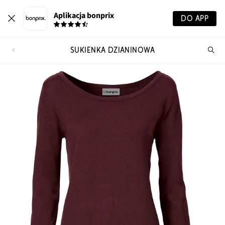
Aplikacja bonprix
DO APP
SUKIENKA DZIANINOWA
Szu
pr