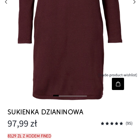
[node-product-wishlist]
SUKIENKA DZIANINOWA
97,99 zł
(95)
83,29 zł z kodem FINED