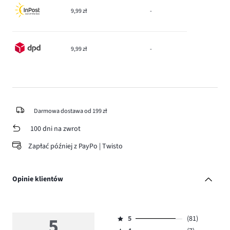
9,99 zł
-
9,99 zł
-
Darmowa dostawa od 199 zł
100 dni na zwrot
Zapłać później z PayPo | Twisto
Opinie klientów
5
5
(81)
Ocena