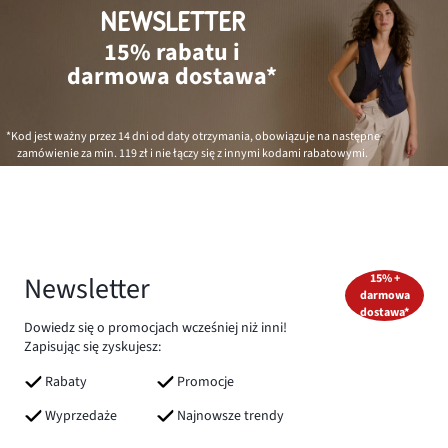
NEWSLETTER
15% rabatu i
darmowa dostawa*
*Kod jest ważny przez 14 dni od daty otrzymania, obowiązuje na następne
zamówienie za min.
119 zł
i nie łączy się z innymi kodami rabatowymi.
Newsletter
15% +
darmowa
dostawa*
Dowiedz się o promocjach wcześniej niż inni!
Zapisując się zyskujesz:
Rabaty
Promocje
Wyprzedaże
Najnowsze trendy