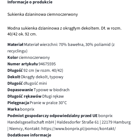
Informacje o produkcie
Sukienka dzianinowa ciemnoczerwony
Modna sukienka dzianinowa z okrągłym dekoltem. Dł. w rozm.
40/42 ok. 92 cm.
Materiał
Materiał wierzchni: 70% bawełna, 30% poliamid (z
recyclingu)
Kolor
ciemnoczerwony
Numer artykułu
94675595
Długość
92 cm (w rozm. 40/42)
Dekolt
Okrągły dekolt, typowy
Długość
długość mini
Dopasowanie
Typowe w biodrach
Długość rękawów
Długi rękaw
Pielęgnacja
Pranie w pralce 30°C
Marka
bonprix
Podmiot gospodarczy odpowiedzialny przed UE
bonprix
Handelsgesellschaft mbH | Haldesdorfer Straße 61 | 22179 Hamburg
| Niemcy, Kontakt: https://www.bonprix.pl/pomoc/kontakt/
Dodatkowe informacje