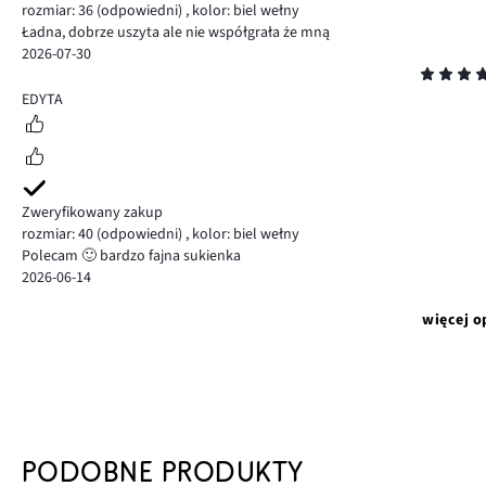
rozmiar: 36
(odpowiedni)
,
kolor: biel wełny
Ładna, dobrze uszyta ale nie współgrała że mną
2026-07-30
Ocena
5
EDYTA
Zweryfikowany zakup
rozmiar: 40
(odpowiedni)
,
kolor: biel wełny
Polecam 🙂 bardzo fajna sukienka
2026-06-14
więcej o
PODOBNE PRODUKTY