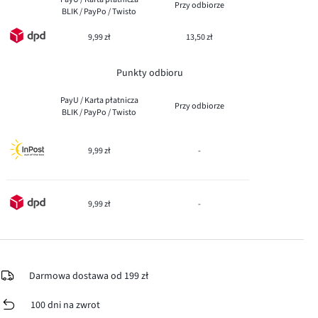
Przy odbiorze
BLIK / PayPo / Twisto
9,99 zł
13,50 zł
Punkty odbioru
PayU / Karta płatnicza
Przy odbiorze
BLIK / PayPo / Twisto
9,99 zł
-
9,99 zł
-
Darmowa dostawa od 199 zł
100 dni na zwrot