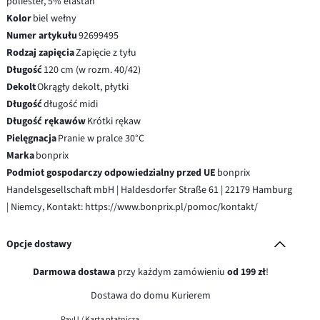
poliester, 5% elastan
Kolor
biel wełny
Numer artykułu
92699495
Rodzaj zapięcia
Zapięcie z tyłu
Długość
120 cm (w rozm. 40/42)
Dekolt
Okrągły dekolt, płytki
Długość
długość midi
Długość rękawów
Krótki rękaw
Pielęgnacja
Pranie w pralce 30°C
Marka
bonprix
Podmiot gospodarczy odpowiedzialny przed UE
bonprix
Handelsgesellschaft mbH | Haldesdorfer Straße 61 | 22179 Hamburg
| Niemcy, Kontakt: https://www.bonprix.pl/pomoc/kontakt/
Opcje dostawy
Darmowa dostawa
przy każdym zamówieniu
od 199 zł
!
Dostawa do domu Kurierem
PayU / Karta płatnicza