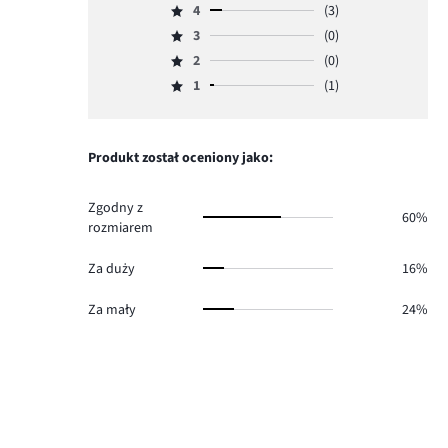
4
(3)
5,
Ocena
ilość
3
(0)
4,
Ocena
głosów
ilość
2
(0)
3,
Ocena
21.
głosów
ilość
1
(1)
2,
Ocena
3.
głosów
ilość
1,
0.
głosów
ilość
0.
głosów
Produkt został oceniony jako:
1.
Zgodny z
60%
rozmiarem
Za duży
16%
Za mały
24%