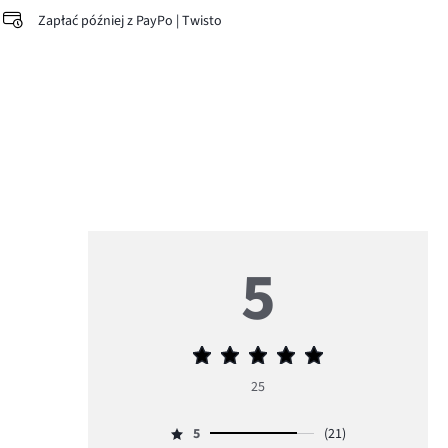
Zapłać później z PayPo | Twisto
5
Średnia
ocena
25
5
5
(21)
Ocena