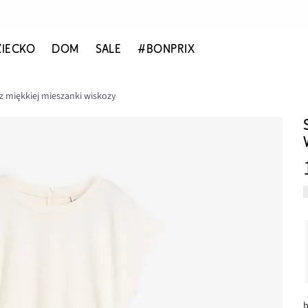
ZIECKO
DOM
SALE
#BONPRIX
z miękkiej mieszanki wiskozy
b