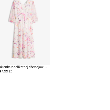
Sukienka z delikatnej dżersejowej siateczki
47,99 zł