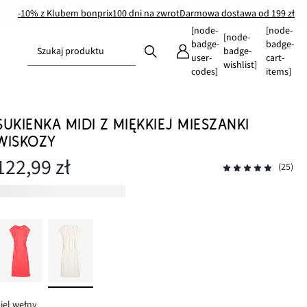
-10% z Klubem bonprix
100 dni na zwrot
Darmowa dostawa od 199 zł
[node-
[node-
[node-
badge-
badge-
Szukaj produktu
badge-
user-
cart-
wishlist]
codes]
items]
SUKIENKA MIDI Z MIĘKKIEJ MIESZANKI
WISKOZY
122,99 zł
(25)
iel wełny