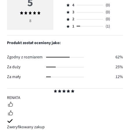
5
Ocena
4
(0)
5,
Ocena
ilość
3
(0)
Średnia
4,
Ocena
głosów
ocena
ilość
2
(0)
3,
8
Ocena
7.
5
głosów
ilość
1
(1)
2,
Ocena
0.
głosów
ilość
1,
0.
głosów
ilość
Produkt został oceniony jako:
0.
głosów
1.
Zgodny z rozmiarem
62%
Za duży
25%
Za mały
12%
Ocena
5
RENATA
Zweryfikowany zakup