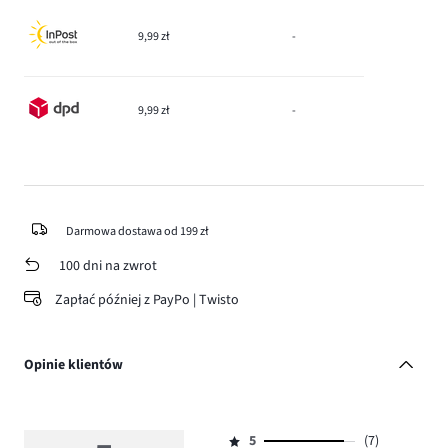
9,99 zł
-
9,99 zł
-
Darmowa dostawa od 199 zł
100 dni na zwrot
Zapłać później z PayPo | Twisto
Opinie klientów
5
(7)