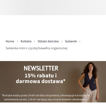
Home
Kobieta
Odzież damska
Sukienki
Sukienka mini z czystej bawełny organicznej
NEWSLETTER
15% rabatu i
darmowa dostawa*
*Kod jest ważny przez 14 dni od daty otrzymania, obowiązuje na następne
zamówienie za min.
119 zł
i nie łączy się z innymi kodami rabatowymi.