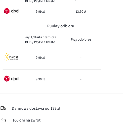
BLIK / PayPo / Twisto
9,99 zł
13,50 zł
Punkty odbioru
PayU / Karta płatnicza
Przy odbiorze
BLIK / PayPo / Twisto
9,99 zł
-
9,99 zł
-
Darmowa dostawa od 199 zł
100 dni na zwrot