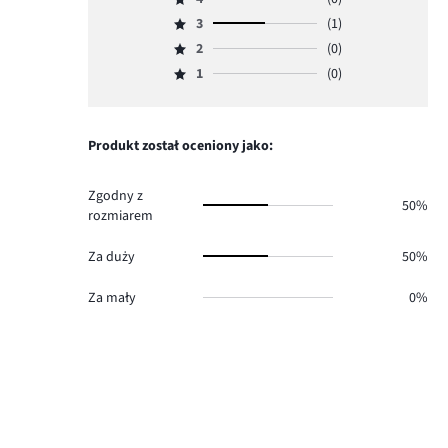
5,
Ocena
ilość
3
(1)
4,
Ocena
głosów
ilość
2
(0)
3,
Ocena
1.
głosów
ilość
1
(0)
2,
Ocena
0.
głosów
ilość
1,
1.
głosów
ilość
0.
głosów
Produkt został oceniony jako:
0.
Zgodny z
50%
rozmiarem
Za duży
50%
Za mały
0%