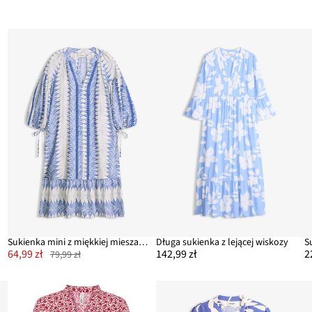
y
Sukienka mini z miękkiej mieszanki wiskozy
Długa sukienka z lejącej wiskozy
S
64,99 zł
142,99 zł
2
79,99 zł