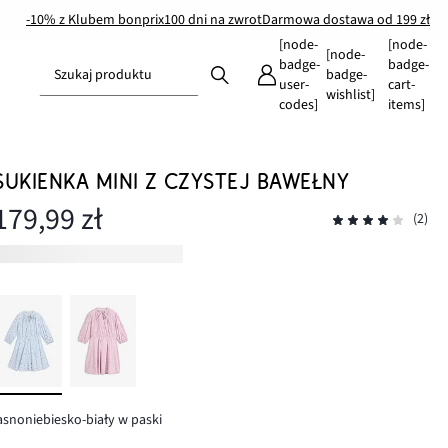
-10% z Klubem bonprix
100 dni na zwrot
Darmowa dostawa od 199 zł
[node-
[node-
[node-
badge-
badge-
Szukaj produktu
badge-
user-
cart-
wishlist]
codes]
items]
SUKIENKA MINI Z CZYSTEJ BAWEŁNY
179,99 zł
(2)
asnoniebiesko-biały w paski