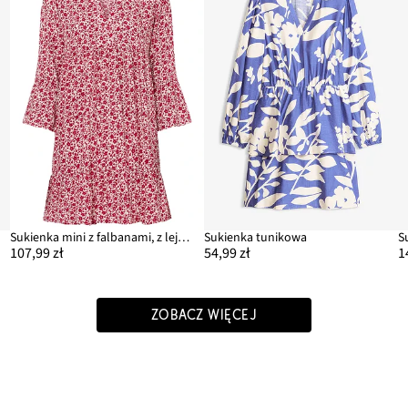
Sukienka mini z falbanami, z lejącej wiskozy
Sukienka tunikowa
107,99 zł
54,99 zł
1
ZOBACZ WIĘCEJ