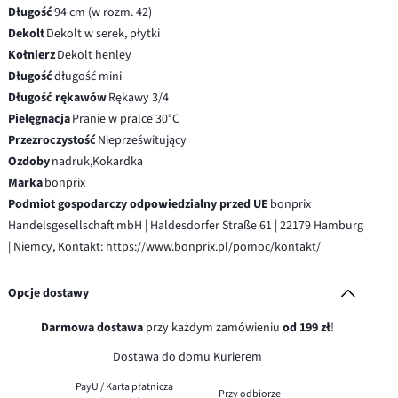
Długość
94 cm (w rozm. 42)
Dekolt
Dekolt w serek, płytki
Kołnierz
Dekolt henley
Długość
długość mini
Długość rękawów
Rękawy 3/4
Pielęgnacja
Pranie w pralce 30°C
Przezroczystość
Nieprześwitujący
Ozdoby
nadruk,Kokardka
Marka
bonprix
Podmiot gospodarczy odpowiedzialny przed UE
bonprix
Handelsgesellschaft mbH | Haldesdorfer Straße 61 | 22179 Hamburg
| Niemcy, Kontakt: https://www.bonprix.pl/pomoc/kontakt/
Opcje dostawy
Darmowa dostawa
przy każdym zamówieniu
od 199 zł
!
Dostawa do domu Kurierem
PayU / Karta płatnicza
Przy odbiorze