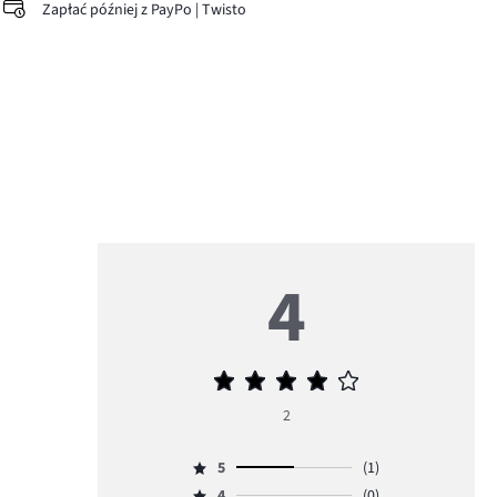
Zapłać później z PayPo | Twisto
4
Średnia
ocena
2
4
5
(1)
Ocena
4
(0)