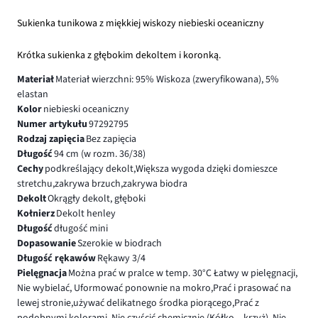
Sukienka tunikowa z miękkiej wiskozy niebieski oceaniczny
Krótka sukienka z głębokim dekoltem i koronką.
Materiał
Materiał wierzchni: 95% Wiskoza (zweryfikowana), 5%
elastan
Kolor
niebieski oceaniczny
Numer artykułu
97292795
Rodzaj zapięcia
Bez zapięcia
Długość
94 cm (w rozm. 36/38)
Cechy
podkreślający dekolt,Większa wygoda dzięki domieszce
stretchu,zakrywa brzuch,zakrywa biodra
Dekolt
Okrągły dekolt, głęboki
Kołnierz
Dekolt henley
Długość
długość mini
Dopasowanie
Szerokie w biodrach
Długość rękawów
Rękawy 3/4
Pielęgnacja
Można prać w pralce w temp. 30°C Łatwy w pielęgnacji,
Nie wybielać, Uformować ponownie na mokro,Prać i prasować na
lewej stronie,używać delikatnego środka piorącego,Prać z
podobnymi kolorami, Nie czyścić chemicznie (Kółko – krzyż), Nie