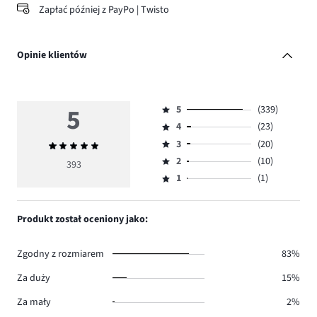
Zapłać później z PayPo | Twisto
Opinie klientów
5
5
(339)
Ocena
4
(23)
5,
Ocena
ilość
3
(20)
Średnia
4,
Ocena
głosów
ocena
ilość
2
(10)
3,
393
Ocena
339.
5
głosów
ilość
1
(1)
2,
Ocena
23.
głosów
ilość
1,
20.
głosów
ilość
Produkt został oceniony jako:
10.
głosów
1.
Zgodny z rozmiarem
83%
Za duży
15%
Za mały
2%