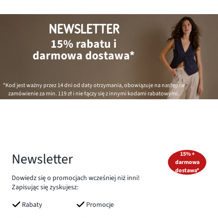
NEWSLETTER
15% rabatu i
darmowa dostawa*
*Kod jest ważny przez 14 dni od daty otrzymania, obowiązuje na następne
zamówienie za min.
119 zł
i nie łączy się z innymi kodami rabatowymi.
Newsletter
15% +
darmowa
dostawa*
Dowiedz się o promocjach wcześniej niż inni!
Zapisując się zyskujesz:
Rabaty
Promocje