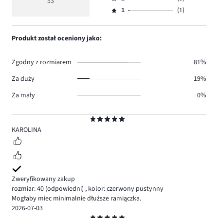
3,
53
Ocena
45.
5
głosów
ilość
1
(1)
2,
Ocena
5.
głosów
ilość
1,
2.
głosów
ilość
Produkt został oceniony jako:
0.
głosów
1.
Zgodny z rozmiarem
81%
Za duży
19%
Za mały
0%
Ocena
5
KAROLINA
Zweryfikowany zakup
rozmiar: 40
(odpowiedni)
,
kolor: czerwony pustynny
Mogłaby miec minimalnie dłuższe ramiączka.
2026-07-03
Ocena