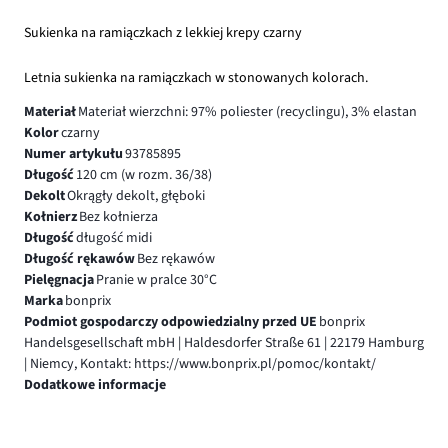
Sukienka na ramiączkach z lekkiej krepy czarny
Letnia sukienka na ramiączkach w stonowanych kolorach.
Materiał
Materiał wierzchni: 97% poliester (recyclingu), 3% elastan
Kolor
czarny
Numer artykułu
93785895
Długość
120 cm (w rozm. 36/38)
Dekolt
Okrągły dekolt, głęboki
Kołnierz
Bez kołnierza
Długość
długość midi
Długość rękawów
Bez rękawów
Pielęgnacja
Pranie w pralce 30°C
Marka
bonprix
Podmiot gospodarczy odpowiedzialny przed UE
bonprix
Handelsgesellschaft mbH | Haldesdorfer Straße 61 | 22179 Hamburg
| Niemcy, Kontakt: https://www.bonprix.pl/pomoc/kontakt/
Dodatkowe informacje