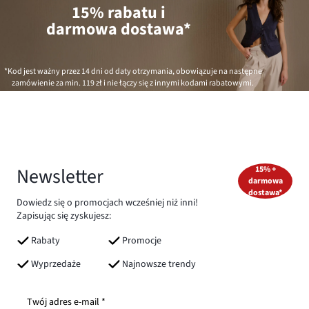
15% rabatu i
darmowa dostawa*
*Kod jest ważny przez 14 dni od daty otrzymania, obowiązuje na następne
zamówienie za min.
119 zł
i nie łączy się z innymi kodami rabatowymi.
Newsletter
15% +
darmowa
dostawa*
Dowiedz się o promocjach wcześniej niż inni!
Zapisując się zyskujesz:
Rabaty
Promocje
Wyprzedaże
Najnowsze trendy
Twój adres e-mail *