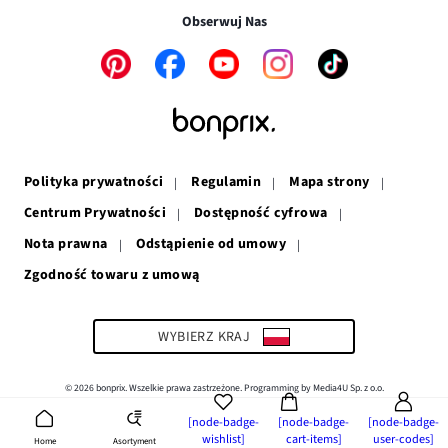
w
nowym
oknie
Obserwuj Nas
nowym
oknie
oknie
Link
Link
Link
Link
Link
otwiera
otwiera
otwiera
otwiera
otwiera
się
się
się
się
się
w
w
w
w
w
nowym
nowym
nowym
nowym
nowym
oknie
oknie
oknie
oknie
oknie
Polityka prywatności
Regulamin
Mapa strony
Centrum Prywatności
Dostępność cyfrowa
Nota prawna
Odstąpienie od umowy
Zgodność towaru z umową
Link
otwiera
się
w
WYBIERZ KRAJ
nowym
oknie
© 2026 bonprix. Wszelkie prawa zastrzeżone. Programming by Media4U Sp. z o.o.
[node-badge-
[node-badge-
[node-badge-
wishlist]
cart-items]
user-codes]
Asortyment
Home