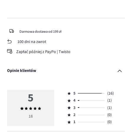
Darmowa dostawa od 199 zł
100 dni na zwrot
Zapłać później z PayPo | Twisto
Opinie klientów
5
5
(16)
Ocena
4
(1)
5,
Ocena
ilość
3
(1)
Średnia
4,
Ocena
głosów
ocena
ilość
2
(0)
3,
18
Ocena
16.
5
głosów
ilość
1
(0)
2,
Ocena
1.
głosów
ilość
1,