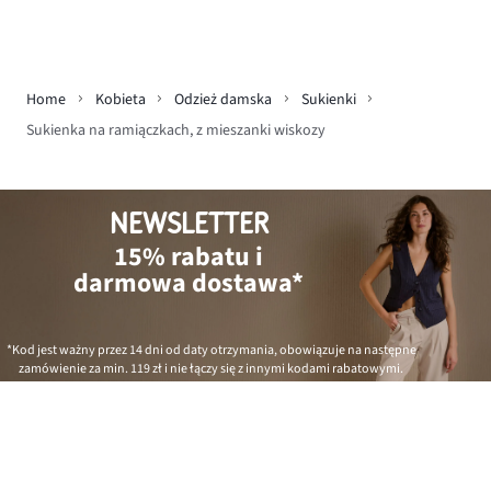
Home
Kobieta
Odzież damska
Sukienki
Sukienka na ramiączkach, z mieszanki wiskozy
NEWSLETTER
15% rabatu i
darmowa dostawa*
*Kod jest ważny przez 14 dni od daty otrzymania, obowiązuje na następne
zamówienie za min.
119 zł
i nie łączy się z innymi kodami rabatowymi.