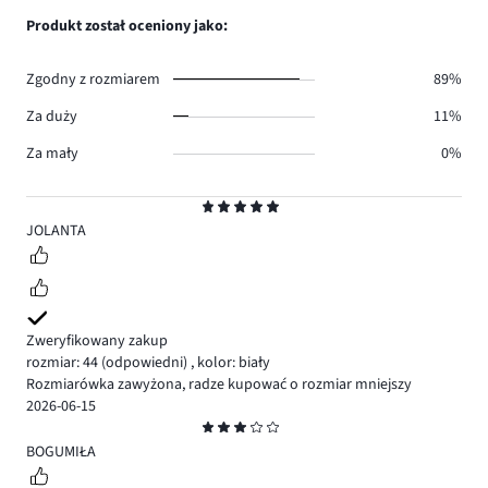
1.
głosów
ilość
Produkt został oceniony jako:
0.
głosów
0.
Zgodny z rozmiarem
89%
Za duży
11%
Za mały
0%
Ocena
5
JOLANTA
Zweryfikowany zakup
rozmiar: 44
(odpowiedni)
,
kolor: biały
Rozmiarówka zawyżona, radze kupować o rozmiar mniejszy
2026-06-15
Ocena
3
BOGUMIŁA