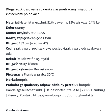
Długa, rozkloszowana sukienka z asymetryczną linią dołu i
kieszeniami po bokach.
Materiał
Materiał wierzchni: 51% bawełna, 35% wiskoza, 14% Len
Kolor
czarny
Numer artykułu
93813295
Rodzaj zapięcia
Zapięcie z tyłu
Długość
132 cm (w rozm. 42)
Cechy
zakrywa brzuch,zakrywa pośladki,zakrywa biodra,zakrywa
uda
Dekolt
Dekolt w łódkę, płytki
Długość
długość midi
Długość rękawów
Bez rękawów
Pielęgnacja
Pranie w pralce 30°C
Marka
bonprix
Podmiot gospodarczy odpowiedzialny przed UE
bonprix
Handelsgesellschaft mbH | Haldesdorfer Straße 61 | 22179 Hamburg
| Niemcy, Kontakt: https://www.bonprix.pl/pomoc/kontakt/
Opcje dostawy