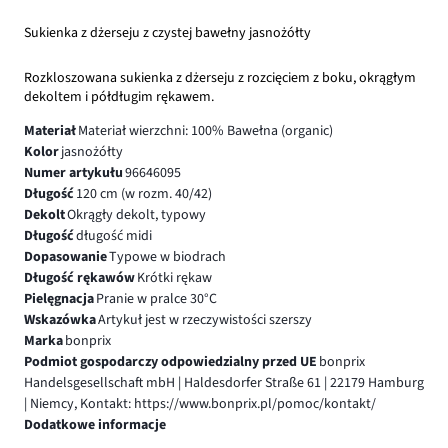
Sukienka z dżerseju z czystej bawełny jasnożółty
Rozkloszowana sukienka z dżerseju z rozcięciem z boku, okrągłym
dekoltem i półdługim rękawem.
Materiał
Materiał wierzchni: 100% Bawełna (organic)
Kolor
jasnożółty
Numer artykułu
96646095
Długość
120 cm (w rozm. 40/42)
Dekolt
Okrągły dekolt, typowy
Długość
długość midi
Dopasowanie
Typowe w biodrach
Długość rękawów
Krótki rękaw
Pielęgnacja
Pranie w pralce 30°C
Wskazówka
Artykuł jest w rzeczywistości szerszy
Marka
bonprix
Podmiot gospodarczy odpowiedzialny przed UE
bonprix
Handelsgesellschaft mbH | Haldesdorfer Straße 61 | 22179 Hamburg
| Niemcy, Kontakt: https://www.bonprix.pl/pomoc/kontakt/
Dodatkowe informacje