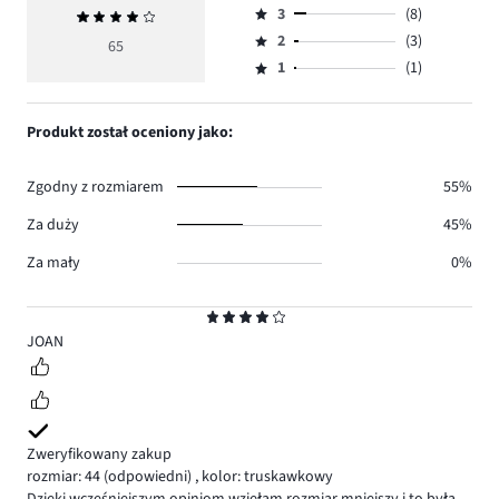
ilość
3
(8)
Średnia
4,
Ocena
głosów
ocena
ilość
2
(3)
3,
65
Ocena
39.
4
głosów
ilość
1
(1)
2,
Ocena
14.
głosów
ilość
1,
8.
głosów
ilość
Produkt został oceniony jako:
3.
głosów
1.
Zgodny z rozmiarem
55%
Za duży
45%
Za mały
0%
Ocena
4
JOAN
Zweryfikowany zakup
rozmiar: 44
(odpowiedni)
,
kolor: truskawkowy