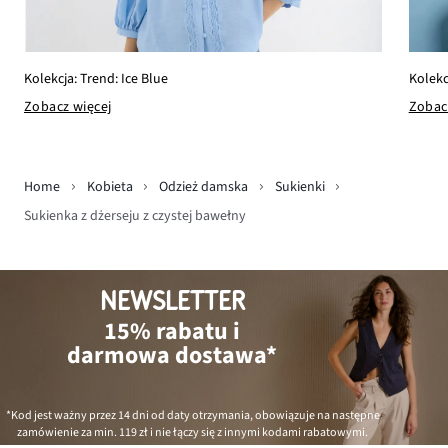
Kolekcja: Trend: Ice Blue
Kolekc
Zobacz więcej
Zobac
Home
Kobieta
Odzież damska
Sukienki
Sukienka z dżerseju z czystej bawełny
NEWSLETTER
15% rabatu i
darmowa dostawa*
*Kod jest ważny przez 14 dni od daty otrzymania, obowiązuje na następne
zamówienie za min.
119 zł
i nie łączy się z innymi kodami rabatowymi.