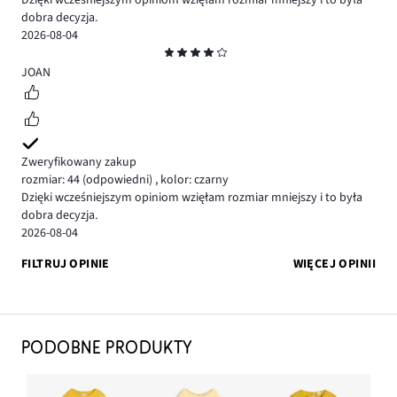
Dzięki wcześniejszym opiniom wzięłam rozmiar mniejszy i to była
dobra decyzja.
2026-08-04
Ocena
4
JOAN
Zweryfikowany zakup
rozmiar: 44
(odpowiedni)
,
kolor: czarny
Dzięki wcześniejszym opiniom wzięłam rozmiar mniejszy i to była
dobra decyzja.
2026-08-04
FILTRUJ OPINIE
WIĘCEJ OPINII
PODOBNE PRODUKTY