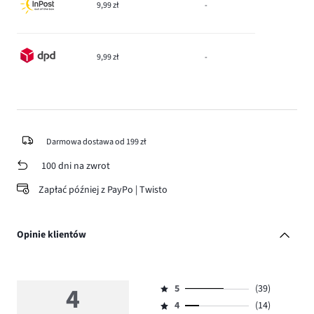
9,99 zł
-
9,99 zł
-
Darmowa dostawa od 199 zł
100 dni na zwrot
Zapłać później z PayPo | Twisto
Opinie klientów
4
5
(39)
Ocena
4
(14)
5,
Ocena