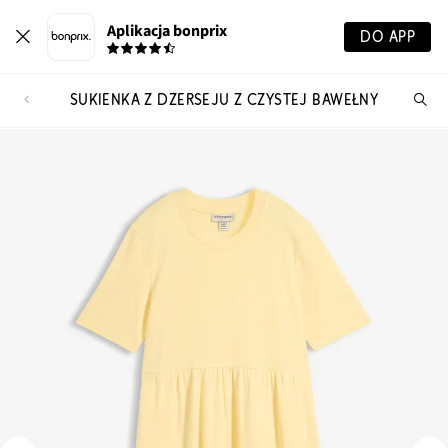
Aplikacja bonprix
DO APP
SUKIENKA Z DŻERSEJU Z CZYSTEJ BAWEŁNY
Szu
pr