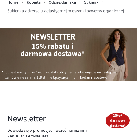
Home
Kobieta
Odzież damska
Sukienki
Sukienka z dżerseju z elastycznej mieszanki bawełny organicznej
NEWSLETTER
15% rabatu i
darmowa dostawa*
*Kod jest ważny przez 14 dni od daty otrzymania, obowiązuje na następne
zamówienie za min.
119 zł
i nie łączy się z innymi kodami rabatowymi.
Newsletter
15% +
darmowa
dostawa*
Dowiedz się o promocjach wcześniej niż inni!
Zapisując się zyskujesz: