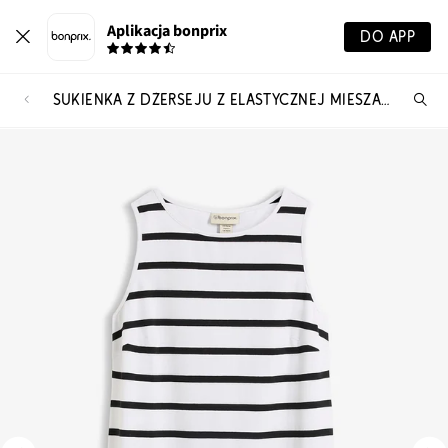
Aplikacja bonprix
DO APP
SUKIENKA Z DŻERSEJU Z ELASTYCZNEJ MIESZANKI BAWEŁNY ORGANICZNEJ
Szu
pr