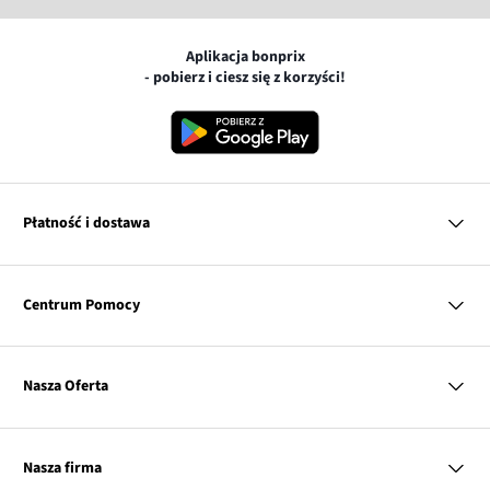
Aplikacja bonprix
- pobierz i ciesz się z korzyści!
Płatność i dostawa
MasterCard
Centrum Pomocy
Płatność online (PayU)
VISA
BLIK
Pytania i odpowiedzi
Google pay
Dostawa i płatność
Nasza Oferta
Zwroty i reklamacje
Apple pay
Pierwszy darmowy zwrot
PayPo
Kobieta
Tabele rozmiarów
Twisto
Mężczyzna
Klub bonprix
Nasza firma
Discover
Dziecko
Katalog