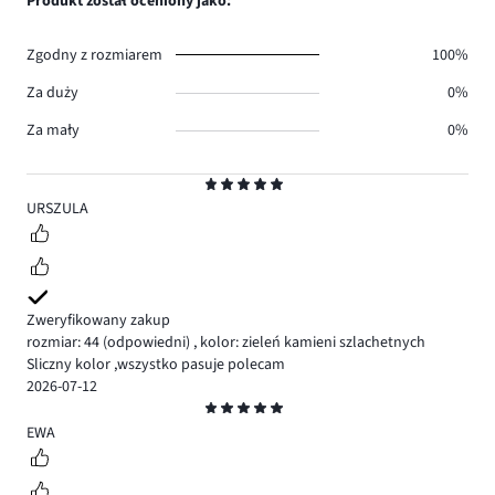
Produkt został oceniony jako:
0.
głosów
0.
Zgodny z rozmiarem
100%
Za duży
0%
Za mały
0%
Ocena
5
URSZULA
Zweryfikowany zakup
rozmiar: 44
(odpowiedni)
,
kolor: zieleń kamieni szlachetnych
Sliczny kolor ,wszystko pasuje polecam
2026-07-12
Ocena
5
EWA