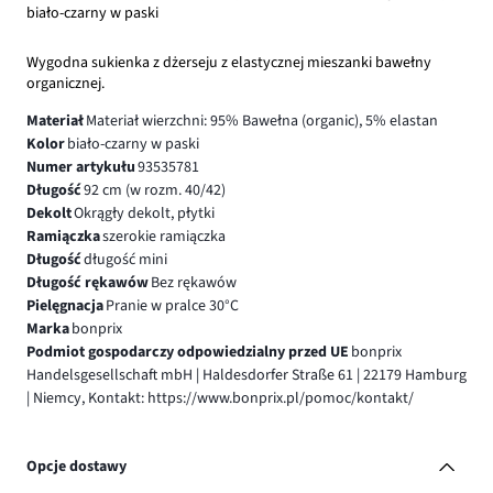
biało-czarny w paski
Wygodna sukienka z dżerseju z elastycznej mieszanki bawełny
organicznej.
Materiał
Materiał wierzchni: 95% Bawełna (organic), 5% elastan
Kolor
biało-czarny w paski
Numer artykułu
93535781
Długość
92 cm (w rozm. 40/42)
Dekolt
Okrągły dekolt, płytki
Ramiączka
szerokie ramiączka
Długość
długość mini
Długość rękawów
Bez rękawów
Pielęgnacja
Pranie w pralce 30°C
Marka
bonprix
Podmiot gospodarczy odpowiedzialny przed UE
bonprix
Handelsgesellschaft mbH | Haldesdorfer Straße 61 | 22179 Hamburg
| Niemcy, Kontakt: https://www.bonprix.pl/pomoc/kontakt/
Opcje dostawy