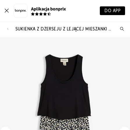
Aplikacja bonprix
DO APP
SUKIENKA Z DŻERSEJU Z LEJĄCEJ MIESZANKI WISKOZY Z ELASTANEM
Szu
pr