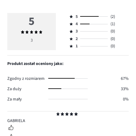
5
5
(2)
Ocena
4
(1)
5,
Ocena
ilość
3
(0)
Średnia
4,
Ocena
głosów
ocena
ilość
2
(0)
3,
3
Ocena
2.
5
głosów
ilość
1
(0)
2,
Ocena
1.
głosów
ilość
1,
0.
głosów
ilość
Produkt został oceniony jako:
0.
głosów
0.
Zgodny z rozmiarem
67%
Za duży
33%
Za mały
0%
Ocena
5
GABRIELA