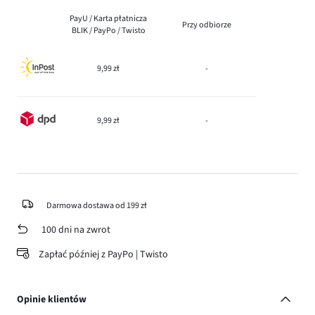
PayU / Karta płatnicza
Przy odbiorze
BLIK / PayPo / Twisto
9,99 zł
-
9,99 zł
-
Darmowa dostawa od 199 zł
100 dni na zwrot
Zapłać później z PayPo | Twisto
Opinie klientów