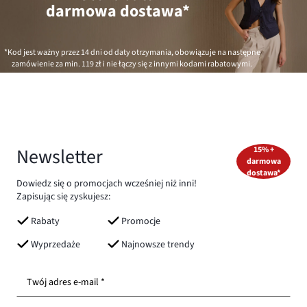
darmowa dostawa*
*Kod jest ważny przez 14 dni od daty otrzymania, obowiązuje na następne
zamówienie za min.
119 zł
i nie łączy się z innymi kodami rabatowymi.
Newsletter
15% +
darmowa
dostawa*
Dowiedz się o promocjach wcześniej niż inni!
Zapisując się zyskujesz:
Rabaty
Promocje
Wyprzedaże
Najnowsze trendy
Twój adres e-mail *