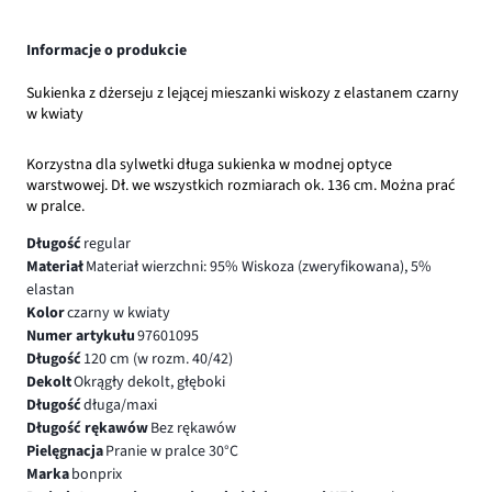
Informacje o produkcie
Sukienka z dżerseju z lejącej mieszanki wiskozy z elastanem czarny
w kwiaty
Korzystna dla sylwetki długa sukienka w modnej optyce
warstwowej. Dł. we wszystkich rozmiarach ok. 136 cm. Można prać
w pralce.
Długość
regular
Materiał
Materiał wierzchni: 95% Wiskoza (zweryfikowana), 5%
elastan
Kolor
czarny w kwiaty
Numer artykułu
97601095
Długość
120 cm (w rozm. 40/42)
Dekolt
Okrągły dekolt, głęboki
Długość
długa/maxi
Długość rękawów
Bez rękawów
Pielęgnacja
Pranie w pralce 30°C
Marka
bonprix