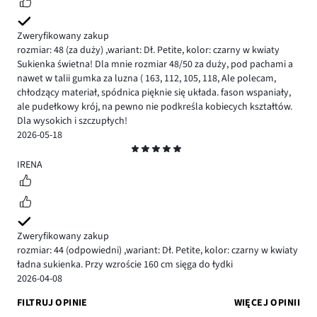
Zweryfikowany zakup
rozmiar: 48
(za duży)
,
wariant: Dł. Petite,
kolor: czarny w kwiaty
Sukienka świetna! Dla mnie rozmiar 48/50 za duży, pod pachami a
nawet w talii gumka za luzna ( 163, 112, 105, 118, Ale polecam,
chłodzący materiał, spódnica pięknie się układa. fason wspaniały,
ale pudełkowy krój, na pewno nie podkreśla kobiecych kształtów.
Dla wysokich i szczupłych!
2026-05-18
Ocena
5
IRENA
Zweryfikowany zakup
rozmiar: 44
(odpowiedni)
,
wariant: Dł. Petite,
kolor: czarny w kwiaty
ładna sukienka. Przy wzroście 160 cm sięga do łydki
2026-04-08
FILTRUJ OPINIE
WIĘCEJ OPINII