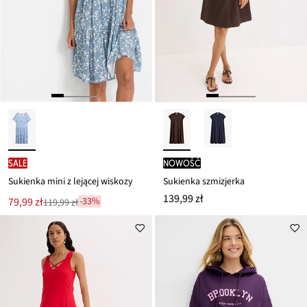
SALE
nowość
Sukienka mini z lejącej wiskozy
Sukienka szmizjerka
139,99 zł
Nowa
79,99 zł
-33%
119,99 zł
Przeceniono
cena
z
to
ceny
119,99 zł