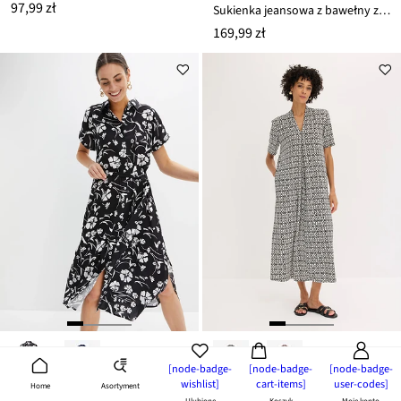
97,99 zł
Sukienka jeansowa z bawełny z domieszką stretchu
169,99 zł
[node-badge-
[node-badge-
[node-badge-
wishlist]
cart-items]
user-codes]
Asortyment
Home