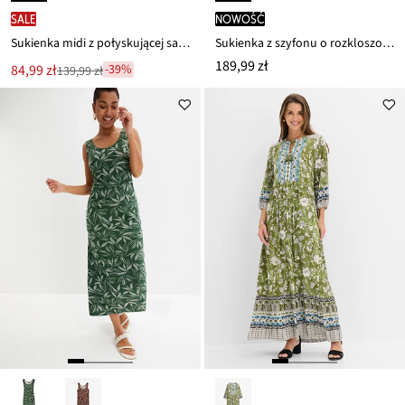
SALE
nowość
Sukienka midi z połyskującej satyny
Sukienka z szyfonu o rozkloszowanym kroju
189,99 zł
Nowa
84,99 zł
-39%
139,99 zł
Przeceniono
cena
z
to
ceny
139,99 zł