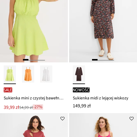
SALE
nowość
Sukienka mini z czystej bawełny organicznej
Sukienka midi z lejącej wiskozy
149,99 zł
Nowa
39,99 zł
-27%
54,99 zł
Przeceniono
cena
z
to
ceny
54,99 zł