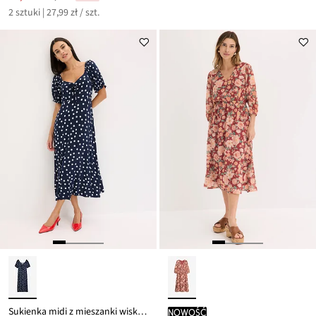
Przeceniono
cena
2 sztuki | 27,99 zł / szt.
z
to
ceny
79,98 zł
Sukienka midi z mieszanki wiskozy
nowość