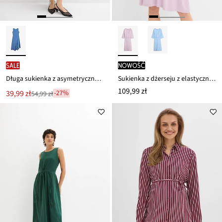
SALE
nowość
Długa sukienka z asymetrycznym dołem
Sukienka z dżerseju z elastycznej mieszanki wiskozy
109,99 zł
Nowa
39,99 zł
-27%
54,99 zł
Przeceniono
cena
z
to
ceny
54,99 zł