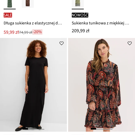
SALE
nowość
Długa sukienka z elastycznej dzianiny dżersejowej z domieszką wiskozy
Sukienka tunikowa z miękkiej mieszanki wiskozy
209,99 zł
Nowa
59,99 zł
-20%
74,99 zł
Przeceniono
cena
z
to
ceny
74,99 zł