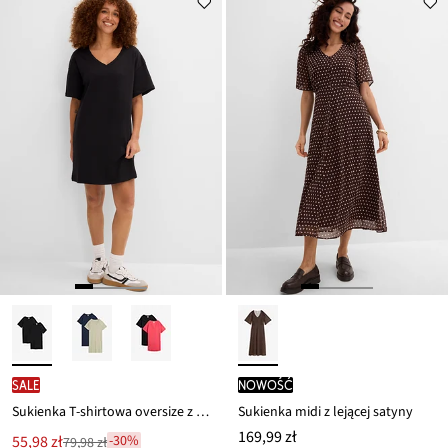
SALE
nowość
Sukienka T-shirtowa oversize z czystej bawełny (2 szt.)
Sukienka midi z lejącej satyny
169,99 zł
Nowa
55,98 zł
-30%
79,98 zł