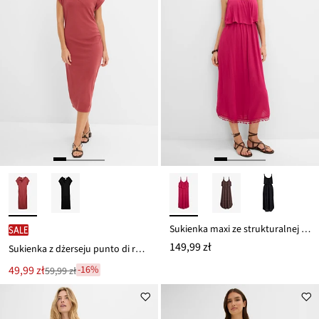
Sukienka maxi ze strukturalnej wiskozy
SALE
149,99 zł
Sukienka z dżerseju punto di roma
Nowa
49,99 zł
-16%
59,99 zł
Przeceniono
cena
z
to
ceny
59,99 zł