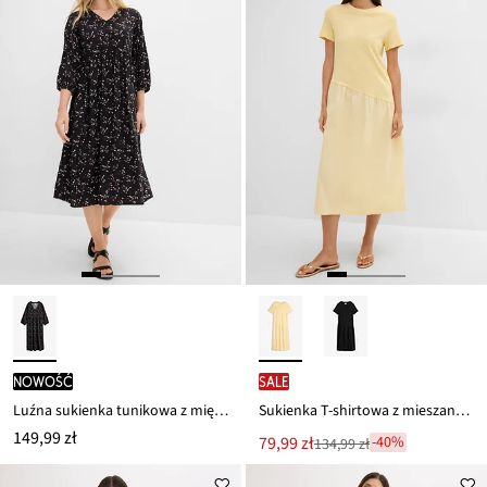
nowość
SALE
Luźna sukienka tunikowa z miękkiej wiskozy
Sukienka T-shirtowa z mieszanki materiałów
149,99 zł
Nowa
79,99 zł
-40%
134,99 zł
Przeceniono
cena
z
to