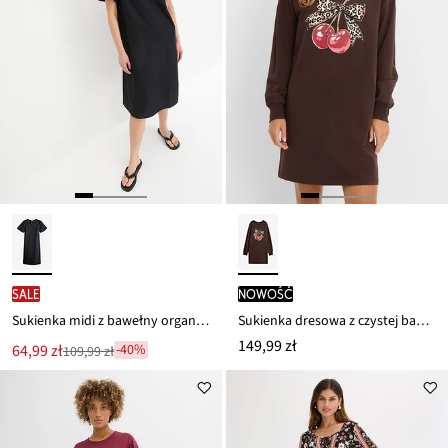
SALE
nowość
Sukienka midi z bawełny organicznej
Sukienka dresowa z czystej bawełny organicznej
149,99 zł
Nowa
64,99 zł
-40%
109,99 zł
Przeceniono
cena
z
to
ceny
109,99 zł