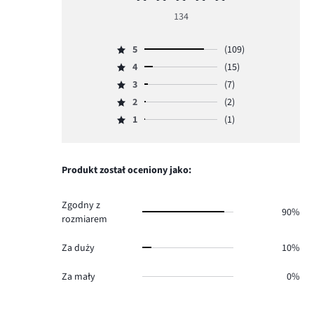
ocena
134
5
5
(109)
Ocena
4
(15)
5,
Ocena
ilość
3
(7)
4,
Ocena
głosów
ilość
2
(2)
3,
Ocena
109.
głosów
ilość
1
(1)
2,
Ocena
15.
głosów
ilość
1,
7.
głosów
ilość
2.
głosów
Produkt został oceniony jako:
1.
Zgodny z
90%
rozmiarem
Za duży
10%
Za mały
0%