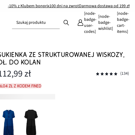
-10% z Klubem bonprix
100 dni na zwrot
Darmowa dostawa od 199 zł
[node-
[node-
[node-
badge-
badge-
Szukaj produktu
badge-
user-
cart-
wishlist]
codes]
items]
SUKIENKA ZE STRUKTUROWANEJ WISKOZY,
DŁ. DO KOLAN
112,99 zł
(134)
6,04 zł z kodem FINED