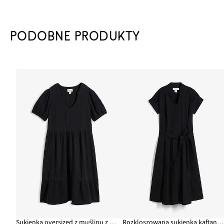
PODOBNE PRODUKTY
Sukienka oversized z muślinu z bawełny
Rozkloszowana sukienka kaftanowa