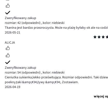
Zweryfikowany zakup
rozmiar: 42
(odpowiedni)
,
kolor: niebieski
Tkanina jest bardzo przezroczysta. Może na plażę byłaby ok ale na codzie
2026-05-21
Ocena
5
ALICJA
Zweryfikowany zakup
rozmiar: 54
(odpowiedni)
,
kolor: niebieski
Cieniutka sukienka,lekko prześwitująca. Rozmiar odpowiedni. Taki dziew
poekny,taki &amp;#34;żywy &amp;#34;. Zostawiam.
2026-04-19
więcej o