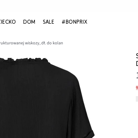
ZIECKO
DOM
SALE
#BONPRIX
rukturowanej wiskozy, dł. do kolan
9