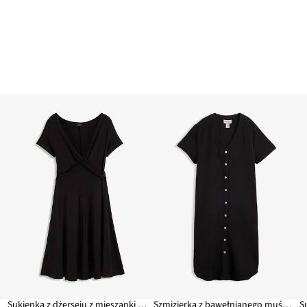
Sukienka z dżerseju z mieszanki wiskozy
Szmizjerka z bawełnianego muślinu
S