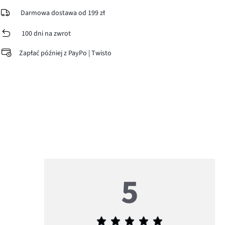
Darmowa dostawa od 199 zł
100 dni na zwrot
Zapłać później z PayPo | Twisto
5
Średnia