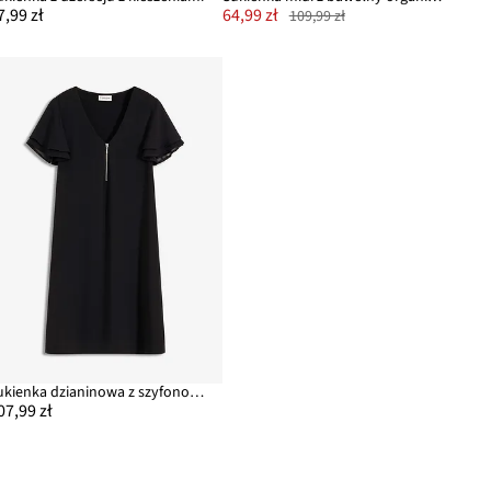
7,99 zł
64,99 zł
109,99 zł
Sukienka dzianinowa z szyfonowymi rękawami
07,99 zł