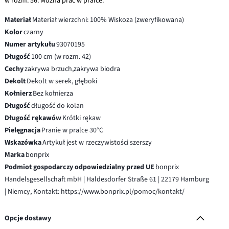
w rozm. 56. Można prać w pralce.
Materiał
Materiał wierzchni: 100% Wiskoza (zweryfikowana)
Kolor
czarny
Numer artykułu
93070195
Długość
100 cm (w rozm. 42)
Cechy
zakrywa brzuch,zakrywa biodra
Dekolt
Dekolt w serek, głęboki
Kołnierz
Bez kołnierza
Długość
długość do kolan
Długość rękawów
Krótki rękaw
Pielęgnacja
Pranie w pralce 30°C
Wskazówka
Artykuł jest w rzeczywistości szerszy
Marka
bonprix
Podmiot gospodarczy odpowiedzialny przed UE
bonprix
Handelsgesellschaft mbH | Haldesdorfer Straße 61 | 22179 Hamburg
| Niemcy, Kontakt: https://www.bonprix.pl/pomoc/kontakt/
Opcje dostawy