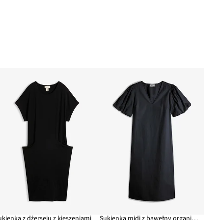
ukienka z dżerseju z kieszeniami
Sukienka midi z bawełny organicznej