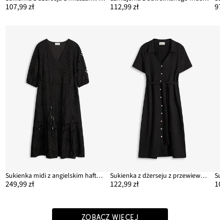
107,99 zł
112,99 zł
9
Sukienka midi z angielskim haftem, uszyta z czystej bawełny
Sukienka z dżerseju z przewiewnej krepy
249,99 zł
122,99 zł
1
ZOBACZ WIĘCEJ