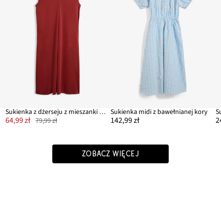
Sukienka z dżerseju z mieszanki wiskozy, z poduszkami w ramionach
Sukienka midi z bawełnianej kory
64,99 zł
142,99 zł
2
79,99 zł
ZOBACZ WIĘCEJ