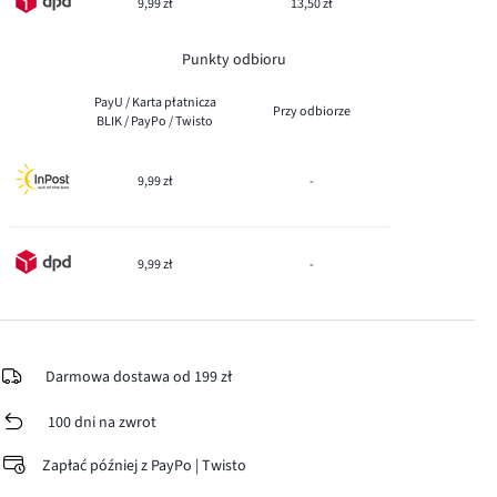
9,99 zł
13,50 zł
Punkty odbioru
PayU / Karta płatnicza
Przy odbiorze
BLIK / PayPo / Twisto
9,99 zł
-
9,99 zł
-
Darmowa dostawa od 199 zł
100 dni na zwrot
Zapłać później z PayPo | Twisto