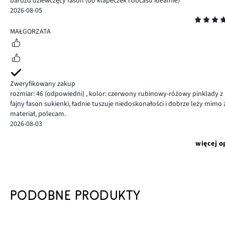
bardzo dziewczęcy fason (do klapeczek i obcasu idealnie)
2026-08-05
Ocena
5
MAŁGORZATA
Zweryfikowany zakup
rozmiar: 46
(odpowiedni)
,
kolor: czerwony rubinowy-różowy pinklady z
fajny fason sukienki, ładnie tuszuje niedoskonałości i dobrze leży mimo
materiał, polecam.
2026-08-03
więcej o
PODOBNE PRODUKTY