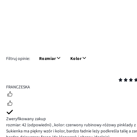
Filtruj opinie:
Rozmiar
Kolor
Ocena
5
FRANCZESKA
Zweryfikowany zakup
rozmiar: 42
(odpowiedni)
,
kolor: czerwony rubinowy-różowy pinklady z
Sukienka ma piękny wzór i kolor, bardzo ładnie leży podkreśla talię a z