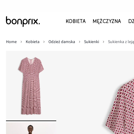
KOBIETA
MĘŻCZYZNA
D
Home
Kobieta
Odzież damska
Sukienki
Sukienka z lej