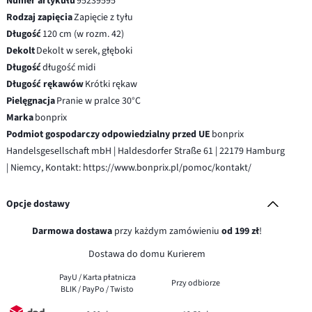
Numer artykułu
95239595
Rodzaj zapięcia
Zapięcie z tyłu
Długość
120 cm (w rozm. 42)
Dekolt
Dekolt w serek, głęboki
Długość
długość midi
Długość rękawów
Krótki rękaw
Pielęgnacja
Pranie w pralce 30°C
Marka
bonprix
Podmiot gospodarczy odpowiedzialny przed UE
bonprix
Handelsgesellschaft mbH | Haldesdorfer Straße 61 | 22179 Hamburg
| Niemcy, Kontakt: https://www.bonprix.pl/pomoc/kontakt/
Opcje dostawy
Darmowa dostawa
przy każdym zamówieniu
od 199 zł
!
Dostawa do domu Kurierem
PayU / Karta płatnicza
Przy odbiorze
BLIK / PayPo / Twisto