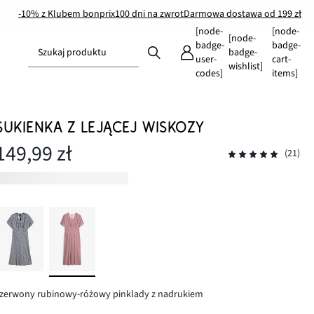
-10% z Klubem bonprix
100 dni na zwrot
Darmowa dostawa od 199 zł
[node-
[node-
[node-
badge-
badge-
Szukaj produktu
badge-
user-
cart-
wishlist]
codes]
items]
SUKIENKA Z LEJĄCEJ WISKOZY
149,99 zł
(21)
zerwony rubinowy-różowy pinklady z nadrukiem