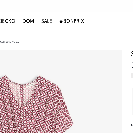
ZIECKO
DOM
SALE
#BONPRIX
ącej wiskozy
c