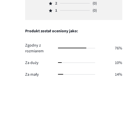
głosów
ilość
2
(0)
3,
Ocena
20.
głosów
ilość
1
(0)
2,
Ocena
0.
głosów
ilość
1,
1.
głosów
ilość
0.
głosów
Produkt został oceniony jako:
0.
Zgodny z
76%
rozmiarem
Za duży
10%
Za mały
14%