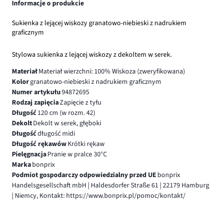
Informacje o produkcie
Sukienka z lejącej wiskozy granatowo-niebieski z nadrukiem
graficznym
Stylowa sukienka z lejącej wiskozy z dekoltem w serek.
Materiał
Materiał wierzchni: 100% Wiskoza (zweryfikowana)
Kolor
granatowo-niebieski z nadrukiem graficznym
Numer artykułu
94872695
Rodzaj zapięcia
Zapięcie z tyłu
Długość
120 cm (w rozm. 42)
Dekolt
Dekolt w serek, głęboki
Długość
długość midi
Długość rękawów
Krótki rękaw
Pielęgnacja
Pranie w pralce 30°C
Marka
bonprix
Podmiot gospodarczy odpowiedzialny przed UE
bonprix
Handelsgesellschaft mbH | Haldesdorfer Straße 61 | 22179 Hamburg
| Niemcy, Kontakt: https://www.bonprix.pl/pomoc/kontakt/