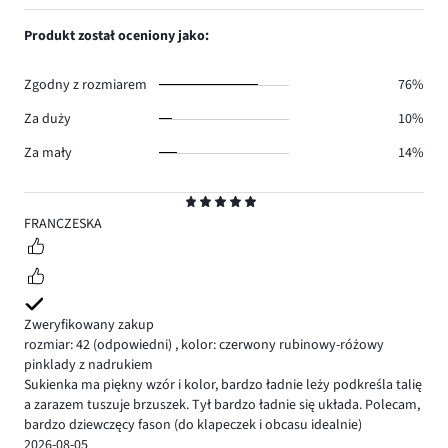
ilość
1,
1.
głosów
ilość
Produkt został oceniony jako:
0.
głosów
0.
Zgodny z rozmiarem
76%
Za duży
10%
Za mały
14%
Ocena
5
FRANCZESKA
Zweryfikowany zakup
rozmiar: 42
(odpowiedni)
,
kolor: czerwony rubinowy-różowy
pinklady z nadrukiem
Sukienka ma piękny wzór i kolor, bardzo ładnie leży podkreśla talię
a zarazem tuszuje brzuszek. Tył bardzo ładnie się układa. Polecam,
bardzo dziewczęcy fason (do klapeczek i obcasu idealnie)
2026-08-05