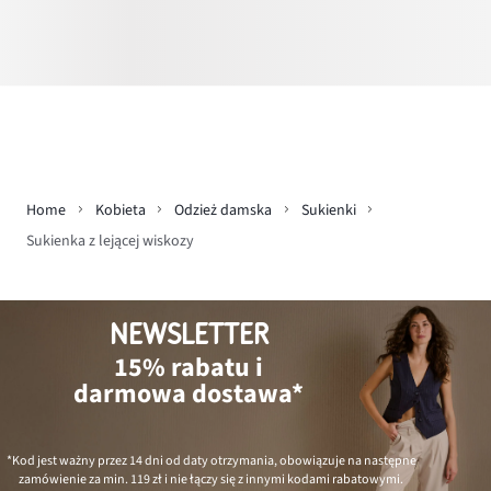
Home
Kobieta
Odzież damska
Sukienki
Sukienka z lejącej wiskozy
NEWSLETTER
15% rabatu i
darmowa dostawa*
*Kod jest ważny przez 14 dni od daty otrzymania, obowiązuje na następne
zamówienie za min.
119 zł
i nie łączy się z innymi kodami rabatowymi.