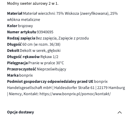
Modny sweter ażurowy 2 w 1.
Materiał
Materiał wierzchni: 75% Wiskoza (zweryfikowana), 25%
włókna metaliczne
Kolor
brązowy
Numer artykułu
93940695
Rodzaj zapięcia
Bez zapięcia, Zapięcie z przodu
Długość
60 cm (w rozm. 36/38)
Dekolt
Dekolt w serek, głęboki
Długość rękawów
Rękaw 1/2
Pielęgnacja
Pranie w pralce 30°C
Przezroczystość
Nieprześwitujący
Marka
bonprix
Podmiot gospodarczy odpowiedzialny przed UE
bonprix
Handelsgesellschaft mbH | Haldesdorfer Straße 61 | 22179 Hamburg
| Niemcy, Kontakt: https://www.bonprix.pl/pomoc/kontakt/
Opcje dostawy