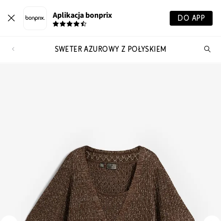
Aplikacja bonprix
DO APP
SWETER AŻUROWY Z POŁYSKIEM
Szu
pr