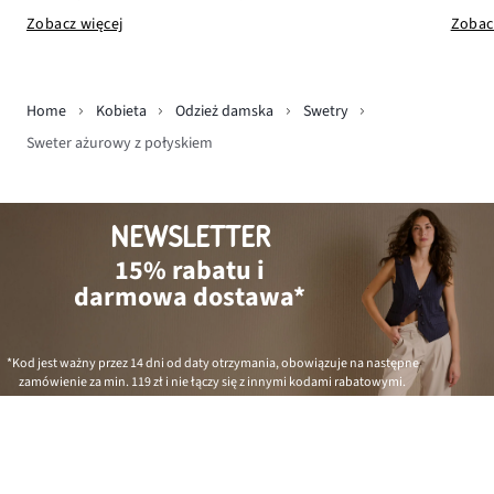
Zobac
Zobacz więcej
Home
Kobieta
Odzież damska
Swetry
Sweter ażurowy z połyskiem
NEWSLETTER
15% rabatu i
darmowa dostawa*
*Kod jest ważny przez 14 dni od daty otrzymania, obowiązuje na następne
zamówienie za min.
119 zł
i nie łączy się z innymi kodami rabatowymi.