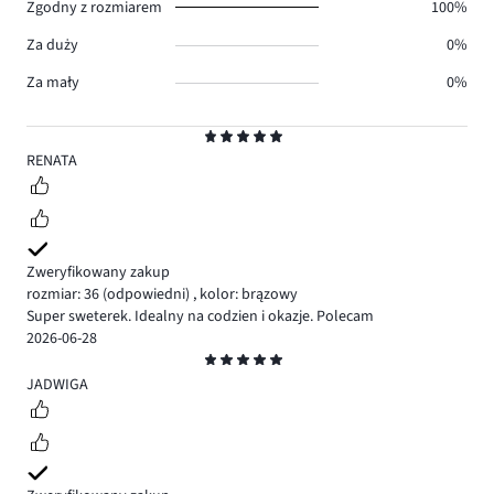
Zgodny z rozmiarem
100%
Za duży
0%
Za mały
0%
Ocena
5
RENATA
Zweryfikowany zakup
rozmiar: 36
(odpowiedni)
,
kolor: brązowy
Super sweterek. Idealny na codzien i okazje. Polecam
2026-06-28
Ocena
5
JADWIGA