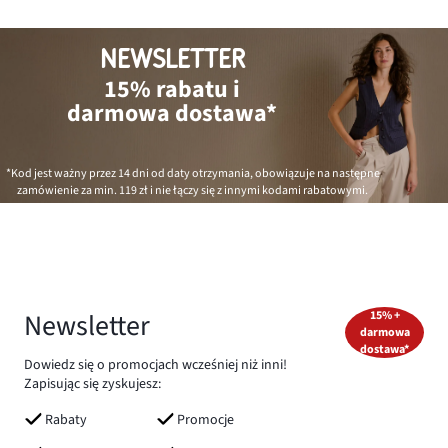
NEWSLETTER
15% rabatu i
darmowa dostawa*
*Kod jest ważny przez 14 dni od daty otrzymania, obowiązuje na następne
zamówienie za min.
119 zł
i nie łączy się z innymi kodami rabatowymi.
Newsletter
15% +
darmowa
dostawa*
Dowiedz się o promocjach wcześniej niż inni!
Zapisując się zyskujesz:
Rabaty
Promocje