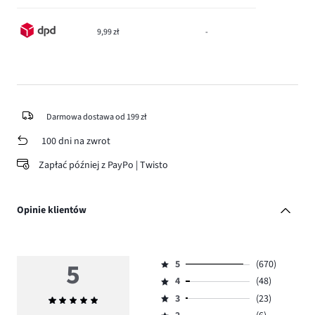
9,99 zł
-
Darmowa dostawa od 199 zł
100 dni na zwrot
Zapłać później z PayPo | Twisto
Opinie klientów
5
5
(670)
Ocena
4
(48)
5,
Ocena
ilość
3
(23)
Średnia
4,
Ocena
głosów
ocena