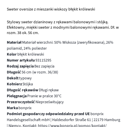
Sweter oversize z mieszanki wiskozy błękit królewski
Stylowy sweter dzianinowy z rękawami balonowymi i stójką.
Efektowny, miękki sweter z modnymi balonowymi rękawami. Dł. w
rozm. 38 ok. 56 cm.
Materiał
Materiał wierzchni: 50% Wiskoza (zweryfikowana), 26%
poliamid, 24% poliester
Kolor
błękit królewski
Numer artykułu
93115295
Rodzaj zapięcia
Bez zapięcia
Długość
56 cm (w rozm. 36/38)
Dekolt
typowy
Kołnierz
Stójka
Długość rękawów
Długi rękaw
Pielęgnacja
Pranie w pralce 30°C
Przezroczystość
Nieprześwitujący
Marka
bonprix
Podmiot gospodarczy odpowiedzialny przed UE
bonprix
Handelsgesellschaft mbH | Haldesdorfer Straße 61 | 22179 Hamburg
| Niemcy, Kontakt: https://www.bonprix.pl/pomoc/kontakt/