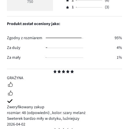
ilość
2
(6)
3,
750
Ocena
670.
5
głosów
ilość
1
(3)
2,
Ocena
48.
głosów
ilość
1,
23.
głosów
ilość
Produkt został oceniony jako:
6.
głosów
3.
Zgodny z rozmiarem
95%
Za duży
4%
Za mały
1%
Ocena
5
GRAŻYNA
Zweryfikowany zakup
rozmiar: 48
(odpowiedni)
,
kolor: szary melanż
Sweterek bardzo miły w dotyku, luźniejszy
2026-04-02