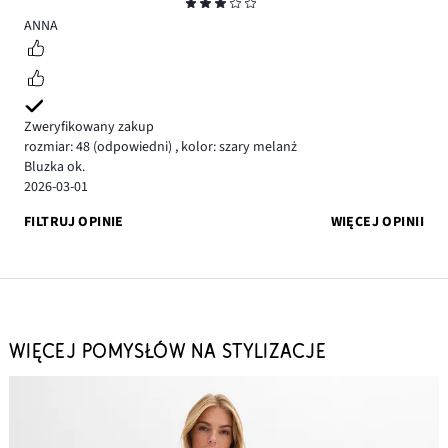
Ocena
3
ANNA
Zweryfikowany zakup
rozmiar: 48
(odpowiedni)
,
kolor: szary melanż
Bluzka ok.
2026-03-01
FILTRUJ OPINIE
WIĘCEJ OPINII
WIĘCEJ POMYSŁÓW NA STYLIZACJE