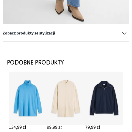
Zobacz produkty ze stylizacji
Kozaki kowbojki z haftem
219,99 zł
PODOBNE PRODUKTY
DODAJ DO KOSZYKA
Torebka ze skóry zamszowej
189,99 zł
-13%
DODAJ DO KOSZYKA
Dżinsy straight, mid waist
64,99 zł
134,99 zł
99,99 zł
79,99 zł
DODAJ DO KOSZYKA