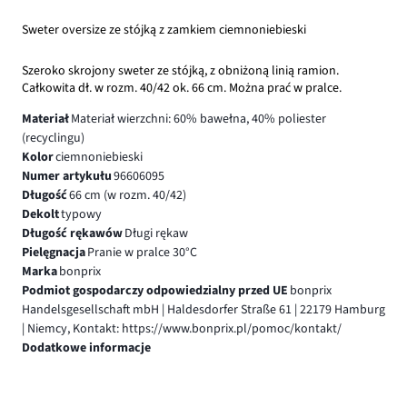
Sweter oversize ze stójką z zamkiem ciemnoniebieski
Szeroko skrojony sweter ze stójką, z obniżoną linią ramion.
Całkowita dł. w rozm. 40/42 ok. 66 cm. Można prać w pralce.
Materiał
Materiał wierzchni: 60% bawełna, 40% poliester
(recyclingu)
Kolor
ciemnoniebieski
Numer artykułu
96606095
Długość
66 cm (w rozm. 40/42)
Dekolt
typowy
Długość rękawów
Długi rękaw
Pielęgnacja
Pranie w pralce 30°C
Marka
bonprix
Podmiot gospodarczy odpowiedzialny przed UE
bonprix
Handelsgesellschaft mbH | Haldesdorfer Straße 61 | 22179 Hamburg
| Niemcy, Kontakt: https://www.bonprix.pl/pomoc/kontakt/
Dodatkowe informacje