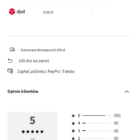
9,99 zł
-
Darmowa dostawa od 199 zł
100 dni na zwrot
Zapłać później z PayPo | Twisto
Opinie klientów
5
5
(30)
Ocena
4
(4)
5,
Ocena
ilość
3
(4)
Średnia
4,
Ocena
głosów
ocena
ilość
2
(0)
3,