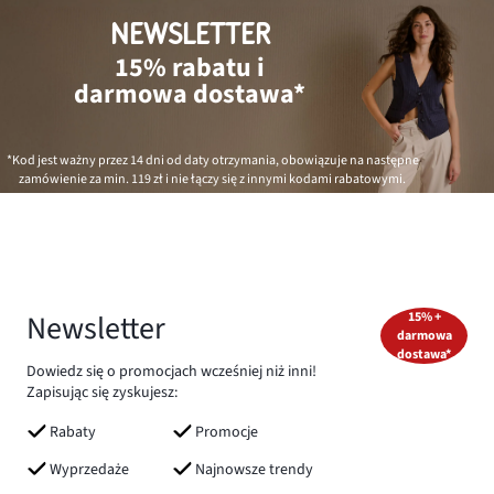
NEWSLETTER
15% rabatu i
darmowa dostawa*
*Kod jest ważny przez 14 dni od daty otrzymania, obowiązuje na następne
zamówienie za min.
119 zł
i nie łączy się z innymi kodami rabatowymi.
Newsletter
15% +
darmowa
dostawa*
Dowiedz się o promocjach wcześniej niż inni!
Zapisując się zyskujesz:
Rabaty
Promocje
Wyprzedaże
Najnowsze trendy