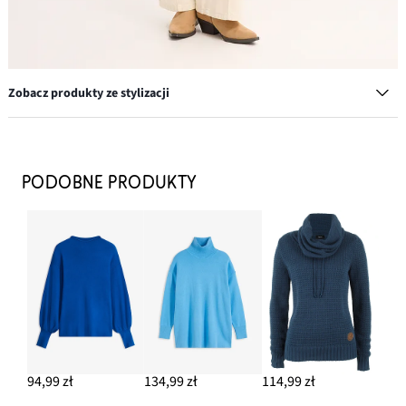
Zobacz produkty ze stylizacji
Kurtka bomberka z materiału bouclé
124,99 zł
PODOBNE PRODUKTY
DODAJ DO KOSZYKA
Kolczyki kółka z mosiądzu
97,99 zł
DODAJ DO KOSZYKA
Spodnie twillowe z czystej bawełny
169,99 zł
94,99 zł
134,99 zł
114,99 zł
DODAJ DO KOSZYKA