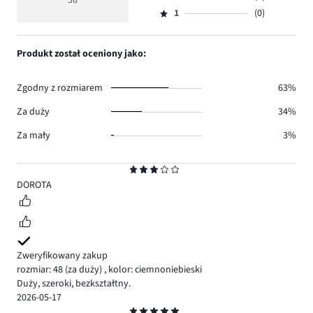
38
Ocena
30.
5
głosów
ilość
1
(0)
2,
Ocena
4.
głosów
ilość
1,
4.
głosów
ilość
Produkt został oceniony jako:
0.
głosów
0.
Zgodny z rozmiarem
63%
Za duży
34%
Za mały
3%
Ocena
3
DOROTA
Zweryfikowany zakup
rozmiar: 48
(za duży)
,
kolor: ciemnoniebieski
Duży, szeroki, bezkształtny.
2026-05-17
Ocena