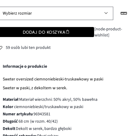
Wybierz rozmiar
[node-product-
DODAJ DO KOSZYKA
wishlist]
59 osób lubi ten produkt
Informacje o produkcie
Sweter oversized ciemnoniebieski-truskawkowy w paski
Sweter w paski, z dekoltem w serek.
Materiał
Materiał wierzchni: 50% akryl, 50% bawełna
Kolor
ciemnoniebieski/truskawkowy w paski
Numer artykułu
96943581
Długość
68 cm (w rozm. 40/42)
Dekolt
Dekolt w serek, bardzo głęboki
Długość rękawów
Długi rękaw