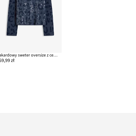
Żakardowy sweter oversize z cekinami
59,99 zł