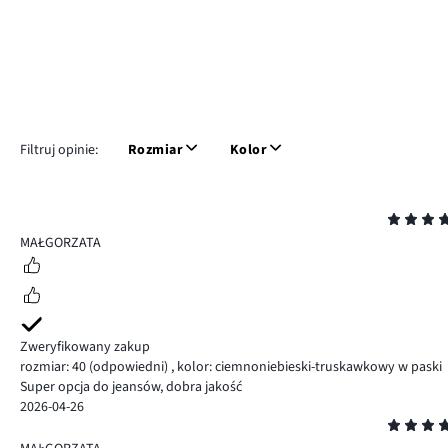
Filtruj opinie:
Rozmiar
Kolor
Ocena
5
MAŁGORZATA
Zweryfikowany zakup
rozmiar: 40
(odpowiedni)
,
kolor: ciemnoniebieski-truskawkowy w paski
Super opcja do jeansów, dobra jakość
2026-04-26
Ocena
5