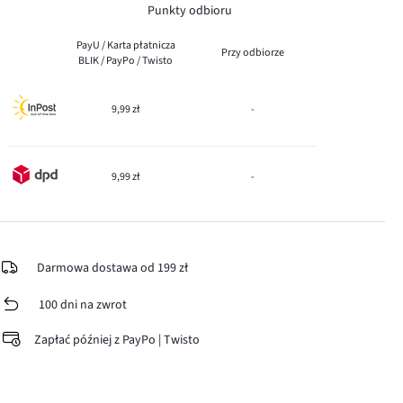
Punkty odbioru
PayU / Karta płatnicza
Przy odbiorze
BLIK / PayPo / Twisto
9,99 zł
-
9,99 zł
-
Darmowa dostawa od 199 zł
100 dni na zwrot
Zapłać później z PayPo | Twisto