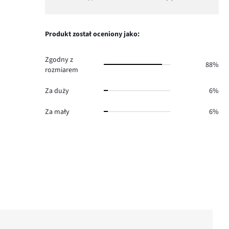
Ocena
2.
głosów
ilość
1,
0.
głosów
ilość
0.
głosów
Produkt został oceniony jako:
0.
Zgodny z
88%
rozmiarem
Za duży
6%
Za mały
6%