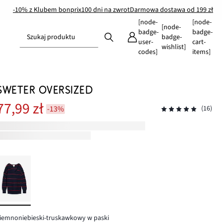
-10% z Klubem bonprix
100 dni na zwrot
Darmowa dostawa od 199 zł
[node-
[node-
[node-
badge-
badge-
Szukaj produktu
badge-
user-
cart-
wishlist]
codes]
items]
SWETER OVERSIZED
77,99 zł
-13%
(16)
iemnoniebieski-truskawkowy w paski