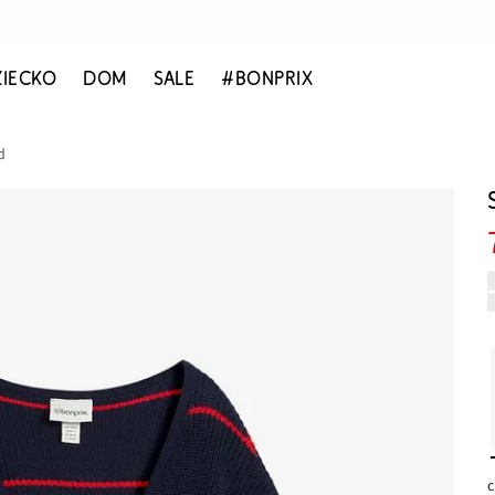
ZIECKO
DOM
SALE
#BONPRIX
d
c