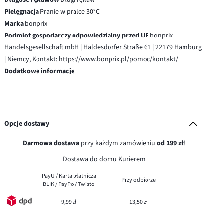
Pielęgnacja
Pranie w pralce 30°C
Marka
bonprix
Podmiot gospodarczy odpowiedzialny przed UE
bonprix
Handelsgesellschaft mbH | Haldesdorfer Straße 61 | 22179 Hamburg
| Niemcy, Kontakt: https://www.bonprix.pl/pomoc/kontakt/
Dodatkowe informacje
Opcje dostawy
Darmowa dostawa
przy każdym zamówieniu
od 199 zł
!
Dostawa do domu Kurierem
PayU / Karta płatnicza
Przy odbiorze
BLIK / PayPo / Twisto
9,99 zł
13,50 zł