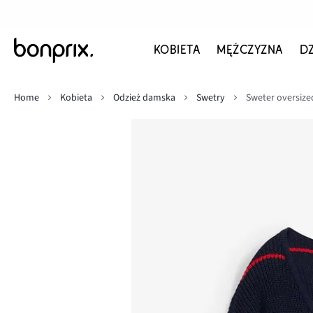
KOBIETA
MĘŻCZYZNA
D
Home
Kobieta
Odzież damska
Swetry
Sweter oversize