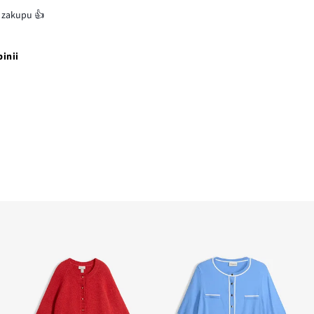
t zakupu 👍
pinii