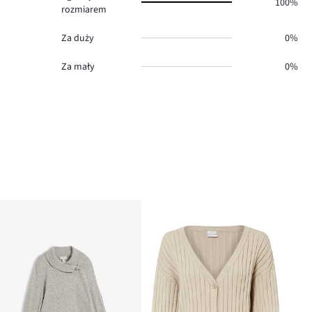
100%
rozmiarem
Za duży
0%
Za mały
0%