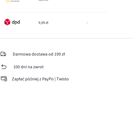
9,99 zł
-
Darmowa dostawa od 199 zł
100 dni na zwrot
Zapłać później z PayPo | Twisto