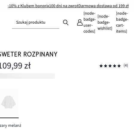
-10% z Klubem bonprix
100 dni na zwrot
Darmowa dostawa od 199 zł
[node-
[node-
[node-
badge-
badge-
Szukaj produktu
badge-
user-
cart-
wishlist]
codes]
items]
SWETER ROZPINANY
109,99 zł
(4)
zary melanż