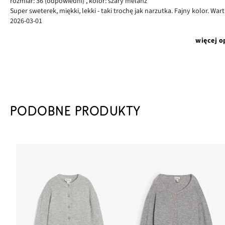
rozmiar: 36
(odpowiedni)
,
kolor: szary melanż
Super sweterek, miękki, lekki - taki trochę jak narzutka. Fajny kolor. War
2026-03-01
więcej o
PODOBNE PRODUKTY