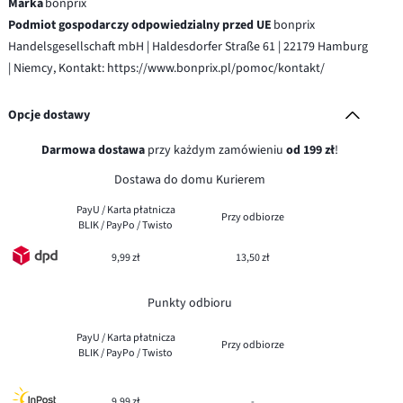
Marka
bonprix
Podmiot gospodarczy odpowiedzialny przed UE
bonprix
Handelsgesellschaft mbH | Haldesdorfer Straße 61 | 22179 Hamburg
| Niemcy, Kontakt: https://www.bonprix.pl/pomoc/kontakt/
Opcje dostawy
Darmowa dostawa
przy każdym zamówieniu
od 199 zł
!
Dostawa do domu Kurierem
PayU / Karta płatnicza
Przy odbiorze
BLIK / PayPo / Twisto
9,99 zł
13,50 zł
Punkty odbioru
PayU / Karta płatnicza
Przy odbiorze
BLIK / PayPo / Twisto
9,99 zł
-