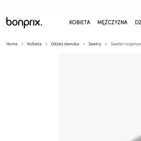
KOBIETA
MĘŻCZYZNA
D
Home
Kobieta
Odzież damska
Swetry
Sweter rozpina