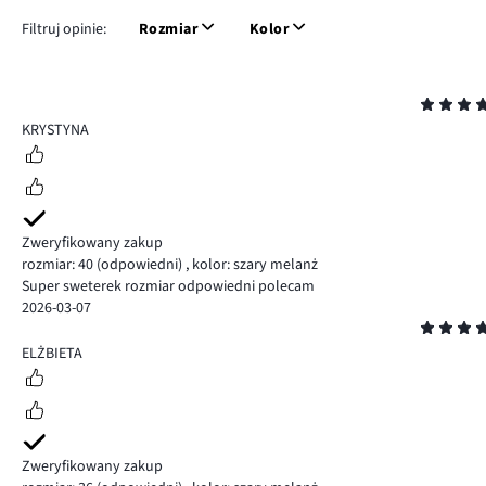
Filtruj opinie:
Rozmiar
Kolor
Ocena
5
KRYSTYNA
Zweryfikowany zakup
rozmiar: 40
(odpowiedni)
,
kolor: szary melanż
Super sweterek rozmiar odpowiedni polecam
2026-03-07
Ocena
5
ELŻBIETA
Zweryfikowany zakup