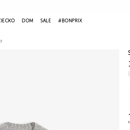
ZIECKO
DOM
SALE
#BONPRIX
ny
s