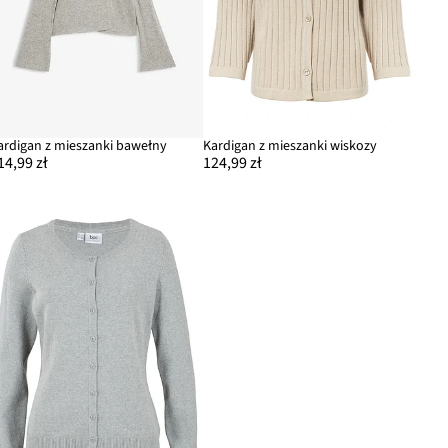
ardigan z mieszanki bawełny
Kardigan z mieszanki wiskozy
14,99 zł
124,99 zł