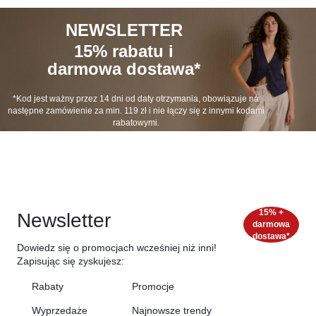
NEWSLETTER
15% rabatu i
darmowa dostawa*
*Kod jest ważny przez 14 dni od daty otrzymania, obowiązuje na
następne zamówienie za min.
119 zł
i nie łączy się z innymi kodami
rabatowymi.
15% +
Newsletter
darmowa
dostawa*
Dowiedz się o promocjach wcześniej niż inni!
Zapisując się zyskujesz:
Rabaty
Promocje
Wyprzedaże
Najnowsze trendy