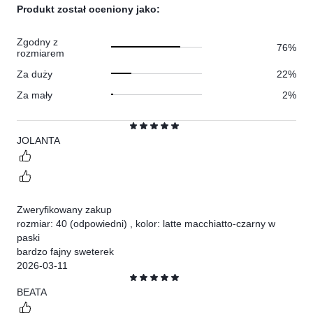
ilość
Produkt został oceniony jako:
0.
głosów
0.
Zgodny z
76%
rozmiarem
Za duży
22%
Za mały
2%
Ocena
JOLANTA
5
Zweryfikowany zakup
rozmiar: 40
(odpowiedni)
,
kolor: latte macchiatto-czarny w
paski
bardzo fajny sweterek
2026-03-11
Ocena
BEATA
5