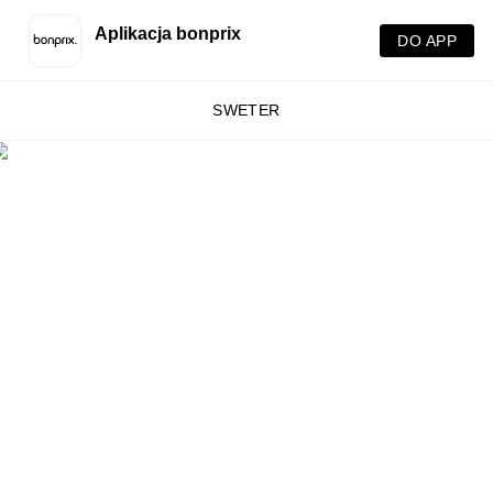
Aplikacja bonprix
DO APP
SWETER
Sz
pr