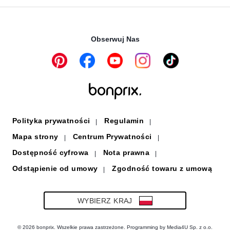
Link
w
otwiera
się
Praca
InPost Paczkomat® 24/7
otwiera
nowym
się
w
Transakcje i płatności są bezpieczne w połączeniu SSL.
się
oknie
w
nowym
w
nowym
oknie
Obserwuj Nas
nowym
oknie
oknie
Link
Link
Link
Link
Link
otwiera
otwiera
otwiera
otwiera
otwiera
się
się
się
się
się
w
w
w
w
w
nowym
nowym
nowym
nowym
nowym
oknie
oknie
oknie
oknie
oknie
Polityka prywatności
Regulamin
Mapa strony
Centrum Prywatności
Dostępność cyfrowa
Nota prawna
Odstąpienie od umowy
Zgodność towaru z umową
Link
otwiera
się
w
WYBIERZ KRAJ
nowym
oknie
© 2026 bonprix. Wszelkie prawa zastrzeżone. Programming by Media4U Sp. z o.o.