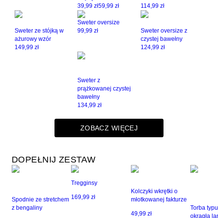
39,99 zł
59,99 zł
114,99 zł
Sweter oversize
Sweter ze stójką w
99,99 zł
Sweter oversize z
ażurowy wzór
czystej bawełny
149,99 zł
124,99 zł
Sweter z
prążkowanej czystej
bawełny
134,99 zł
ZOBACZ WIĘCEJ
DOPEŁNIJ ZESTAW
Tregginsy
Kolczyki wkrętki o
169,99 zł
Spodnie ze stretchem
młotkowanej fakturze
z bengaliny
Torba typu
49,99 zł
okrągłą l