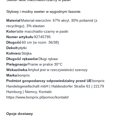
Stylowy i modny sweter w wygodnym fasonie.
Materiał
Materiał wierzchni: 67% akryl, 30% poliamid (z
recyclingu), 3% elastan
Kolor
latte macchiatto-czarny w paski
Numer artykułu
92745795
Długość
60 cm (w rozm. 36/38)
Dekolt
płytki
Kołnierz
Stójka
Długość rękawów
Długi rękaw
Pielęgnacja
Pranie w pralce 30°C
Wskazówka
Artykuł jest w rzeczywistości szerszy
Marka
bonprix
Podmiot gospodarczy odpowiedzialny przed UE
bonprix
Handelsgesellschaft mbH | Haldesdorfer Straße 61 | 22179
Hamburg | Niemcy, Kontakt:
https://www.bonprix.pl/pomoc/kontakt/
Opcje dostawy