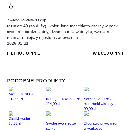
Zweryfikowany zakup
rozmiar: 40
(za duży)
,
kolor: latte macchiatto-czarny w paski
sweterek bardzo ładny, dzianina miła w dotyku, wziełam
rozmiar mniejszy o jestem zadowolona
2026-01-21
FILTRUJ OPINIE
WIĘCEJ OPINII
PODOBNE PRODUKTY
Sweter ze stójką
112,99 zł
Kardigan w warkocze
Sweter oversize z
114,99 zł
mieszanki wiskozy
99,99 zł
Cienki sweter
67,99 zł
Sweter oversize ze
Długi sweter we wzór
stójką
w warkocze