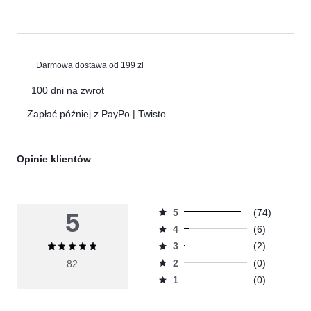
Darmowa dostawa od 199 zł
100 dni na zwrot
Zapłać później z PayPo | Twisto
Opinie klientów
5
(74)
5
Ocena
4
(6)
5,
Ocena
ilość
3
(2)
Średnia
4,
Ocena
głosów
ocena
ilość
2
(0)
82
3,
Ocena
74.
5
głosów
ilość
1
(0)
2,
Ocena
6.
głosów
ilość
1,
2.
głosów