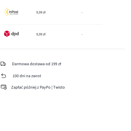
9,99 zł
-
9,99 zł
-
Darmowa dostawa od 199 zł
100 dni na zwrot
Zapłać później z PayPo | Twisto