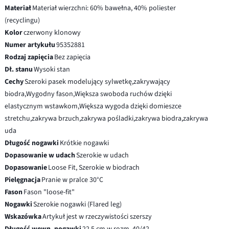
Materiał
Materiał wierzchni: 60% bawełna, 40% poliester
(recyclingu)
Kolor
czerwony klonowy
Numer artykułu
95352881
Rodzaj zapięcia
Bez zapięcia
Dł. stanu
Wysoki stan
Cechy
Szeroki pasek modelujący sylwetkę,zakrywający
biodra,Wygodny fason,Większa swoboda ruchów dzięki
elastycznym wstawkom,Większa wygoda dzięki domieszce
stretchu,zakrywa brzuch,zakrywa pośladki,zakrywa biodra,zakrywa
uda
Długość nogawki
Krótkie nogawki
Dopasowanie w udach
Szerokie w udach
Dopasowanie
Loose Fit, Szerokie w biodrach
Pielęgnacja
Pranie w pralce 30°C
Fason
Fason "loose-fit"
Nogawki
Szerokie nogawki (Flared leg)
Wskazówka
Artykuł jest w rzeczywistości szerszy
Długość wewn. nogawki
22.5 cm w rozm. 40/42