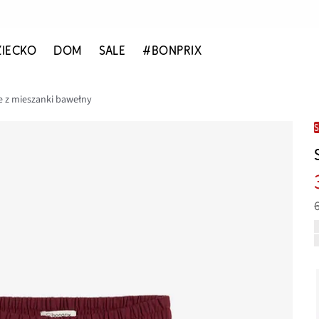
ZIECKO
DOM
SALE
#BONPRIX
e z mieszanki bawełny