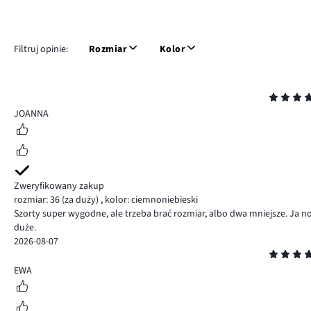
Filtruj opinie:
Rozmiar
Kolor
Ocena
5
JOANNA
Zweryfikowany zakup
rozmiar: 36
(za duży)
,
kolor: ciemnoniebieski
Szorty super wygodne, ale trzeba brać rozmiar, albo dwa mniejsze. Ja no
duże.
2026-08-07
Ocena
4
EWA