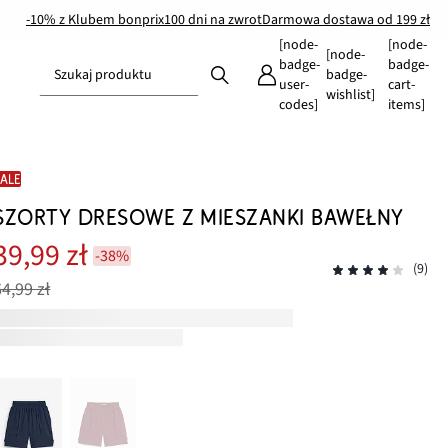
-10% z Klubem bonprix
100 dni na zwrot
Darmowa dostawa od 199 zł
[node-
[node-
[node-
badge-
badge-
Szukaj produktu
badge-
user-
cart-
wishlist]
codes]
items]
SALE
SZORTY DRESOWE Z MIESZANKI BAWEŁNY
39,99 zł
-38%
(9)
64,99 zł