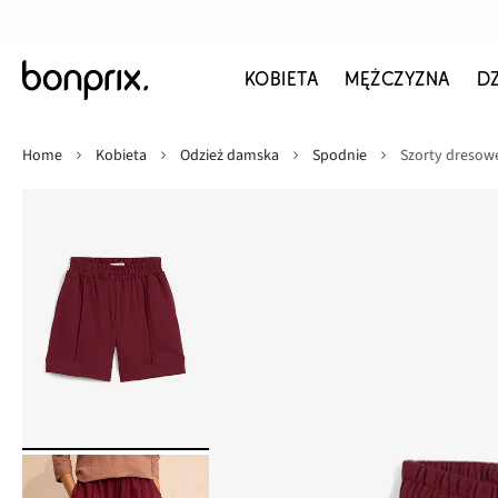
KOBIETA
MĘŻCZYZNA
D
Home
Kobieta
Odzież damska
Spodnie
Szorty dresow