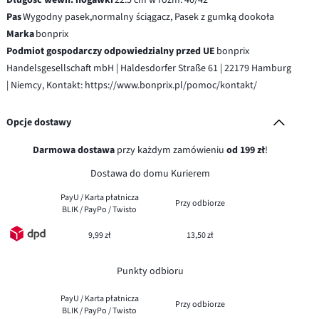
Pas
Wygodny pasek,normalny ściągacz, Pasek z gumką dookoła
Marka
bonprix
Podmiot gospodarczy odpowiedzialny przed UE
bonprix
Handelsgesellschaft mbH | Haldesdorfer Straße 61 | 22179 Hamburg
| Niemcy, Kontakt: https://www.bonprix.pl/pomoc/kontakt/
Opcje dostawy
Darmowa dostawa
przy każdym zamówieniu
od 199 zł
!
Dostawa do domu Kurierem
PayU / Karta płatnicza
Przy odbiorze
BLIK / PayPo / Twisto
9,99 zł
13,50 zł
Punkty odbioru
PayU / Karta płatnicza
Przy odbiorze
BLIK / PayPo / Twisto