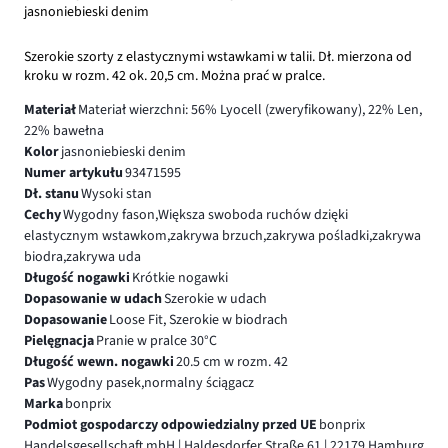
jasnoniebieski denim
Szerokie szorty z elastycznymi wstawkami w talii. Dł. mierzona od
kroku w rozm. 42 ok. 20,5 cm. Można prać w pralce.
Materiał
Materiał wierzchni: 56% Lyocell (zweryfikowany), 22% Len,
22% bawełna
Kolor
jasnoniebieski denim
Numer artykułu
93471595
Dł. stanu
Wysoki stan
Cechy
Wygodny fason,Większa swoboda ruchów dzięki
elastycznym wstawkom,zakrywa brzuch,zakrywa pośladki,zakrywa
biodra,zakrywa uda
Długość nogawki
Krótkie nogawki
Dopasowanie w udach
Szerokie w udach
Dopasowanie
Loose Fit, Szerokie w biodrach
Pielęgnacja
Pranie w pralce 30°C
Długość wewn. nogawki
20.5 cm w rozm. 42
Pas
Wygodny pasek,normalny ściągacz
Marka
bonprix
Podmiot gospodarczy odpowiedzialny przed UE
bonprix
Handelsgesellschaft mbH | Haldesdorfer Straße 61 | 22179 Hamburg