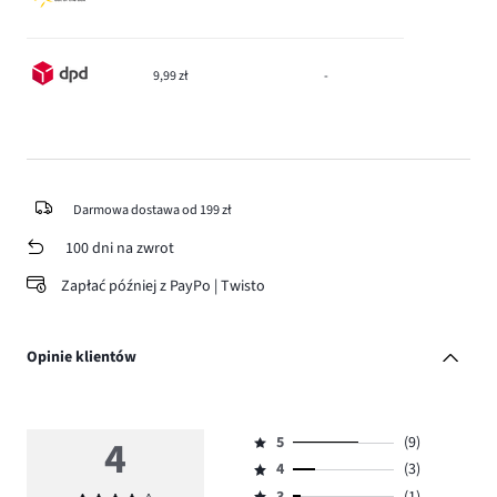
9,99 zł
-
Darmowa dostawa od 199 zł
100 dni na zwrot
Zapłać później z PayPo | Twisto
Opinie klientów
4
5
(9)
Ocena
4
(3)
5,
Ocena
ilość
3
(1)