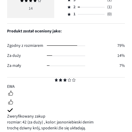
Średnia
4,
Ocena
głosów
ocena
ilość
2
(1)
3,
14
Ocena
9.
4
głosów
ilość
1
(0)
2,
Ocena
3.
głosów
ilość
1,
1.
głosów
ilość
Produkt został oceniony jako:
1.
głosów
0.
Zgodny z rozmiarem
79%
Za duży
14%
Za mały
7%
Ocena
3
EWA
Zweryfikowany zakup
rozmiar: 42
(za duży)
,
kolor: jasnoniebieski denim
trochę dziwny krój, spodenki źle się układają.