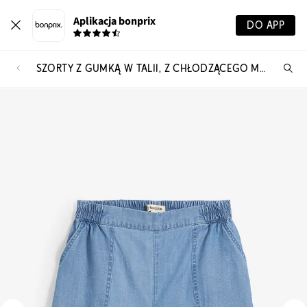
Aplikacja bonprix
DO APP
SZORTY Z GUMKĄ W TALII, Z CHŁODZĄCEGO MATERIAŁU Z LNEM
Szu
pr