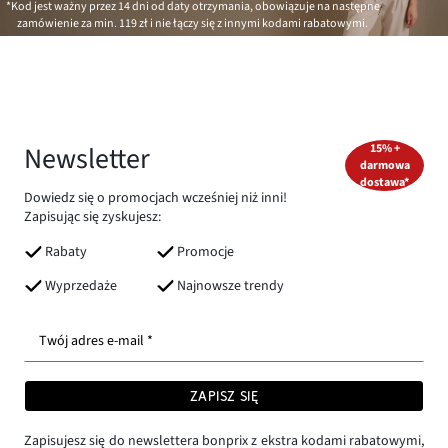
*Kod jest ważny przez 14 dni od daty otrzymania, obowiązuje na następne
zamówienie za min.
119 zł
i nie łączy się z innymi kodami rabatowymi.
Newsletter
15% +
darmowa
dostawa*
Dowiedz się o promocjach wcześniej niż inni!
Zapisując się zyskujesz:
Rabaty
Promocje
Wyprzedaże
Najnowsze trendy
Twój adres e-mail *
ZAPISZ SIĘ
Zapisujesz się do newslettera bonprix z ekstra kodami rabatowymi,