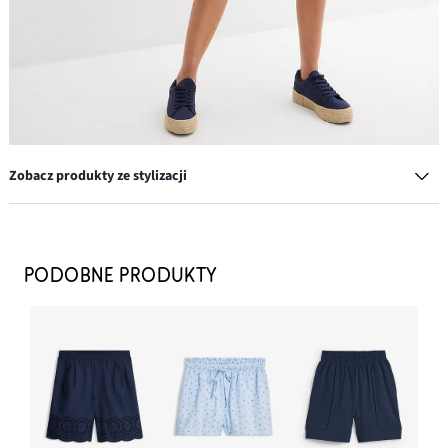
Zobacz produkty ze stylizacji
Komplet pierścionków w różnych wzorach (8 części)
62,99 zł
PODOBNE PRODUKTY
DODAJ DO KOSZYKA
Top w prążek z czystej bawełny organicznej (2 szt. w opak.)
67,99 zł
DODAJ DO KOSZYKA
Sneakersy na podeszwie platformie