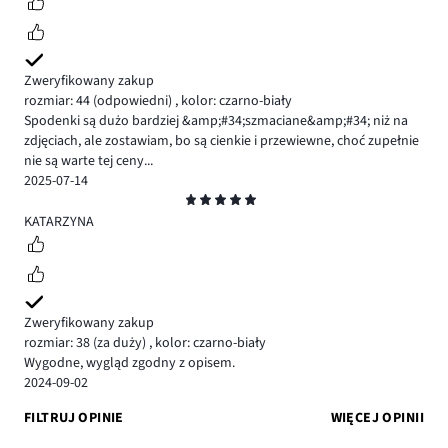
Zweryfikowany zakup
rozmiar: 44
(odpowiedni)
,
kolor: czarno-biały
Spodenki są dużo bardziej &amp;#34;szmaciane&amp;#34; niż na
zdjęciach, ale zostawiam, bo są cienkie i przewiewne, choć zupełnie
nie są warte tej ceny...
2025-07-14
Ocena
5
KATARZYNA
Zweryfikowany zakup
rozmiar: 38
(za duży)
,
kolor: czarno-biały
Wygodne, wygląd zgodny z opisem.
2024-09-02
FILTRUJ OPINIE
WIĘCEJ OPINII