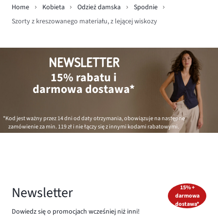
Home
Kobieta
Odzież damska
Spodnie
Szorty z kreszowanego materiału, z lejącej wiskozy
NEWSLETTER
15% rabatu i
darmowa dostawa*
*Kod jest ważny przez 14 dni od daty otrzymania, obowiązuje na następne
zamówienie za min.
119 zł
i nie łączy się z innymi kodami rabatowymi.
Newsletter
15% +
darmowa
dostawa*
Dowiedz się o promocjach wcześniej niż inni!