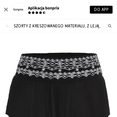
Aplikacja bonprix
DO APP
SZORTY Z KRESZOWANEGO MATERIAŁU, Z LEJĄCEJ WISKOZY
Szu
pr