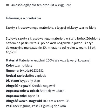
44 osób oglądało ten produkt w ciągu 24h
Informacje o produkcie
Szorty z kreszowanego materiału, z lejącej wiskozy czarno-biały
Stylowe szorty z kreszowanego materiału w stylu boho. Zdobione
haftem na pasku w talii i po bokach nogawek. Z przodu i z tyłu
dekoracyjne marszczenie. Dł. mierzona od kroku w rozm. 38 ok.
10,5 cm.
Materiał
Materiał wierzchni: 100% Wiskoza (zweryfikowana)
Kolor
czarno-biały
Numer artykułu
91231681
Rodzaj zapięcia
Bez zapięcia
Dł. stanu
Wygodny stan
Długość nogawki
Krótkie nogawki
Dopasowanie w udach
Szerokie w udach
Dopasowanie
Loose Fit
Długość wewn. nogawki
10.5 cm w rozm. 38
Pas
Pasek z gumą, Pasek z gumką dookoła