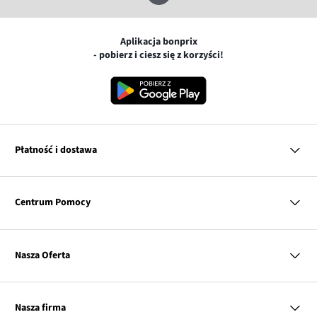
Aplikacja bonprix
- pobierz i ciesz się z korzyści!
Płatność i dostawa
MasterCard
Centrum Pomocy
Płatność online (PayU)
VISA
BLIK
Pytania i odpowiedzi
Google pay
Dostawa i płatność
Nasza Oferta
Zwroty i reklamacje
Apple pay
Pierwszy darmowy zwrot
PayPo
Kobieta
Tabele rozmiarów
Twisto
Mężczyzna
Klub bonprix
Nasza firma
Discover