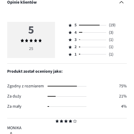
Opinie klientów
5
5
(19)
Ocena
4
(3)
5,
Ocena
ilość
3
(1)
Średnia
4,
Ocena
głosów
ocena
ilość
2
(1)
3,
25
Ocena
19.
5
głosów
ilość
1
(1)
2,
Ocena
3.
głosów
ilość
1,
1.
głosów
ilość
Produkt został oceniony jako:
1.
głosów
1.
Zgodny z rozmiarem
75%
Za duży
21%
Za mały
4%
Ocena
4
MONIKA