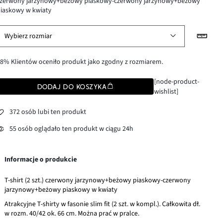
czerwony jarzynowy+beżowy piaskowy-czerwony jarzynowy+beżowy
iaskowy w kwiaty
Wybierz rozmiar
8% Klientów oceniło produkt jako zgodny z rozmiarem.
[node-product-
DODAJ DO KOSZYKA
wishlist]
372 osób lubi ten produkt
55 osób oglądało ten produkt w ciągu 24h
Informacje o produkcie
T-shirt (2 szt.) czerwony jarzynowy+beżowy piaskowy-czerwony
jarzynowy+beżowy piaskowy w kwiaty
Atrakcyjne T-shirty w fasonie slim fit (2 szt. w kompl.). Całkowita dł.
w rozm. 40/42 ok. 66 cm. Można prać w pralce.