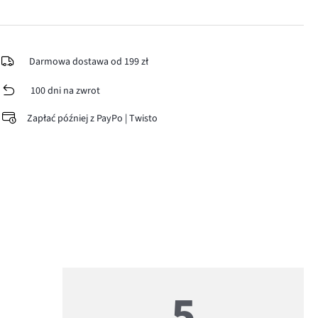
Darmowa dostawa od 199 zł
100 dni na zwrot
Zapłać później z PayPo | Twisto
5