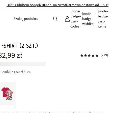
-10% z Klubem bonprix
100 dni na zwrot
Darmowa dostawa od 199 zł
[node-
[node-
[node-
badge-
badge-
Szukaj produktu
badge-
user-
cart-
wishlist]
codes]
items]
T-SHIRT (2 SZT.)
82,99 zł
(219)
 sztuki | 41,50 zł / szt.