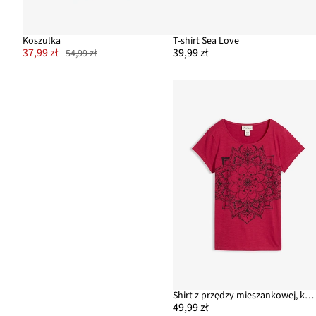
Koszulka
T-shirt Sea Love
37,99 zł
39,99 zł
54,99 zł
Shirt z przędzy mieszankowej, krótki rękaw
49,99 zł