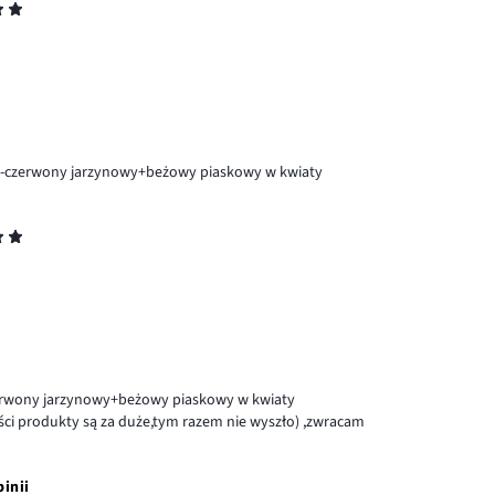
-czerwony jarzynowy+beżowy piaskowy w kwiaty
erwony jarzynowy+beżowy piaskowy w kwiaty
ości produkty są za duże,tym razem nie wyszło) ,zwracam
pinii