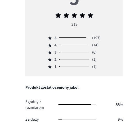
Średnia
ocena
219
5
5
(197)
Ocena
4
(14)
5,
Ocena
ilość
3
(6)
4,
Ocena
głosów
ilość
2
(1)
3,
Ocena
197.
głosów
ilość
1
(1)
2,
Ocena
14.
głosów
ilość
1,
6.
głosów
ilość
1.
głosów
Produkt został oceniony jako:
1.
Zgodny z
88%
rozmiarem
Za duży
9%