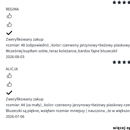
Ocena
5
REGINA
Zweryfikowany zakup
rozmiar: 48
(odpowiedni)
,
kolor: czerwony jarzynowy+beżowy piaskowy
Wcześniej kupiłam sobie, teraz koleżance, bardzo fajne bluzeczki!
2026-08-03
Ocena
5
ALICJA
Zweryfikowany zakup
rozmiar: 44
(za mały)
,
kolor: czerwony jarzynowy+beżowy piaskowy-cz
Bluzeczki są piękne, wzięłam rozmiar mniejszy ( nauczona , że w większ
2026-07-06
więcej o