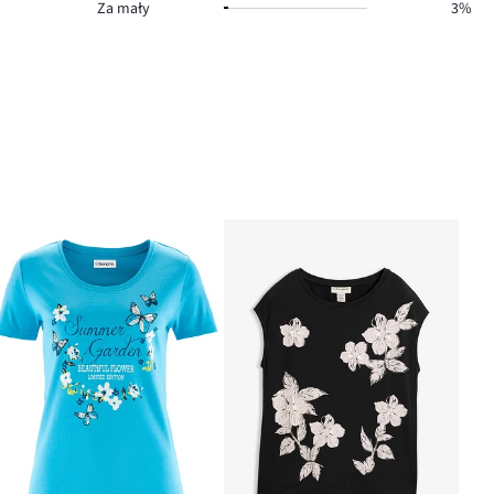
Za mały
3%