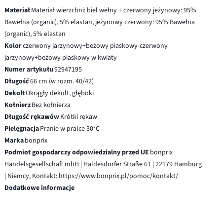
Materiał
Materiał wierzchni: biel wełny + czerwony jeżynowy: 95%
Bawełna (organic), 5% elastan, jeżynowy czerwony: 95% Bawełna
(organic), 5% elastan
Kolor
czerwony jarzynowy+beżowy piaskowy-czerwony
jarzynowy+beżowy piaskowy w kwiaty
Numer artykułu
92947195
Długość
66 cm (w rozm. 40/42)
Dekolt
Okrągły dekolt, głęboki
Kołnierz
Bez kołnierza
Długość rękawów
Krótki rękaw
Pielęgnacja
Pranie w pralce 30°C
Marka
bonprix
Podmiot gospodarczy odpowiedzialny przed UE
bonprix
Handelsgesellschaft mbH | Haldesdorfer Straße 61 | 22179 Hamburg
| Niemcy, Kontakt: https://www.bonprix.pl/pomoc/kontakt/
Dodatkowe informacje