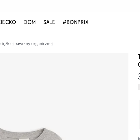
ZIECKO
DOM
SALE
#BONPRIX
z ciężkiej bawełny organicznej
j