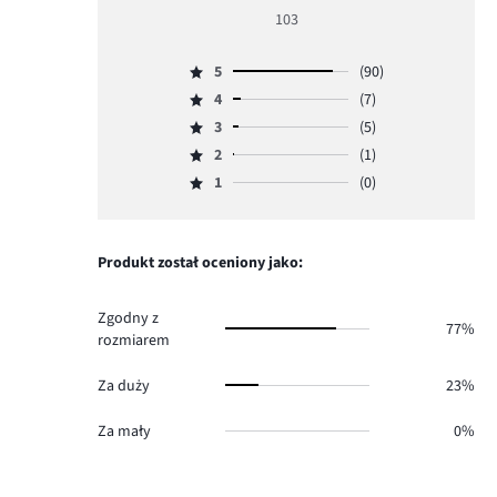
ocena
103
5
5
(90)
Ocena
4
(7)
5,
Ocena
ilość
3
(5)
4,
Ocena
głosów
ilość
2
(1)
3,
Ocena
90.
głosów
ilość
1
(0)
2,
Ocena
7.
głosów
ilość
1,
5.
głosów
ilość
1.
głosów
Produkt został oceniony jako:
0.
Zgodny z
77%
rozmiarem
Za duży
23%
Za mały
0%