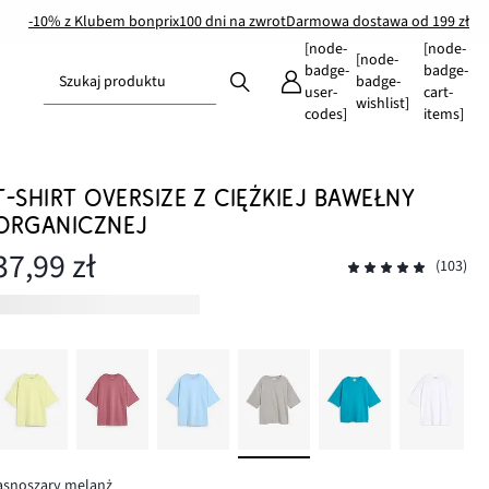
-10% z Klubem bonprix
100 dni na zwrot
Darmowa dostawa od 199 zł
[node-
[node-
[node-
badge-
badge-
Szukaj produktu
badge-
user-
cart-
wishlist]
codes]
items]
T-SHIRT OVERSIZE Z CIĘŻKIEJ BAWEŁNY
ORGANICZNEJ
37,99 zł
(103)
asnoszary melanż