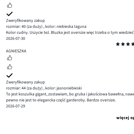
Zweryfikowany zakup
rozmiar: 40
(za duży)
,
kolor: niebieska laguna
Kolor cudny. Uszycie też. Bluzka jest oversize więc trzeba o tym wiedzie
2026-07-30
Ocena
4
AGNIESZKA
Zweryfikowany zakup
rozmiar: 44
(za duży)
,
kolor: jasnoniebieski
To jest koszulka gigant, zostawiam, bo gruba i jakościowa bawełna, nawe
pewno nie jest to elegancka część garderoby. Bardzo oversize.
2026-07-29
więcej o