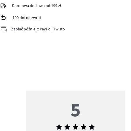
Darmowa dostawa od 199 zł
100 dni na zwrot
Zapłać później z PayPo | Twisto
5
Średnia