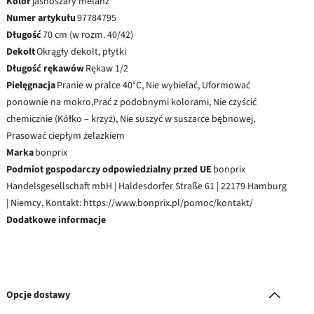
Kolor
jasnoszary melanż
Numer artykułu
97784795
Długość
70 cm (w rozm. 40/42)
Dekolt
Okrągły dekolt, płytki
Długość rękawów
Rękaw 1/2
Pielęgnacja
Pranie w pralce 40°C, Nie wybielać, Uformować
ponownie na mokro,Prać z podobnymi kolorami, Nie czyścić
chemicznie (Kółko – krzyż), Nie suszyć w suszarce bębnowej,
Prasować ciepłym żelazkiem
Marka
bonprix
Podmiot gospodarczy odpowiedzialny przed UE
bonprix
Handelsgesellschaft mbH | Haldesdorfer Straße 61 | 22179 Hamburg
| Niemcy, Kontakt: https://www.bonprix.pl/pomoc/kontakt/
Dodatkowe informacje
Opcje dostawy