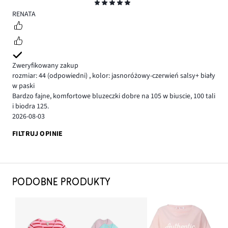
Ocena
5
RENATA
Zweryfikowany zakup
rozmiar: 44
(odpowiedni)
,
kolor: jasnoróżowy-czerwień salsy+ biały
w paski
Bardzo fajne, komfortowe bluzeczki dobre na 105 w biuscie, 100 tali
i biodra 125.
2026-08-03
FILTRUJ OPINIE
PODOBNE PRODUKTY