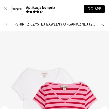
Aplikacja bonprix
DO APP
T-SHIRT Z CZYSTEJ BAWEŁNY ORGANICZNEJ (2 SZT.)
Szu
pr