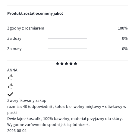
0.
głosów
ilość
1,
0.
głosów
ilość
Produkt został oceniony jako:
0.
głosów
0.
Zgodny z rozmiarem
100%
Za duży
0%
Za mały
0%
Ocena
5
ANNA
Zweryfikowany zakup
rozmiar: 40
(odpowiedni)
,
kolor: biel wełny-miętowy + oliwkowy w
paski
Dwie fajne koszulki, 100% bawełny, materiał przyjazny dla skóry.
Wygodne zarówno do spodni jak i spódniczek.
2026-08-04