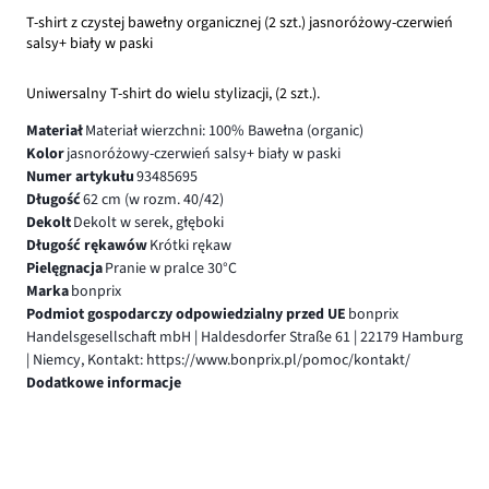
T-shirt z czystej bawełny organicznej (2 szt.) jasnoróżowy-czerwień
salsy+ biały w paski
Uniwersalny T-shirt do wielu stylizacji, (2 szt.).
Materiał
Materiał wierzchni: 100% Bawełna (organic)
Kolor
jasnoróżowy-czerwień salsy+ biały w paski
Numer artykułu
93485695
Długość
62 cm (w rozm. 40/42)
Dekolt
Dekolt w serek, głęboki
Długość rękawów
Krótki rękaw
Pielęgnacja
Pranie w pralce 30°C
Marka
bonprix
Podmiot gospodarczy odpowiedzialny przed UE
bonprix
Handelsgesellschaft mbH | Haldesdorfer Straße 61 | 22179 Hamburg
| Niemcy, Kontakt: https://www.bonprix.pl/pomoc/kontakt/
Dodatkowe informacje