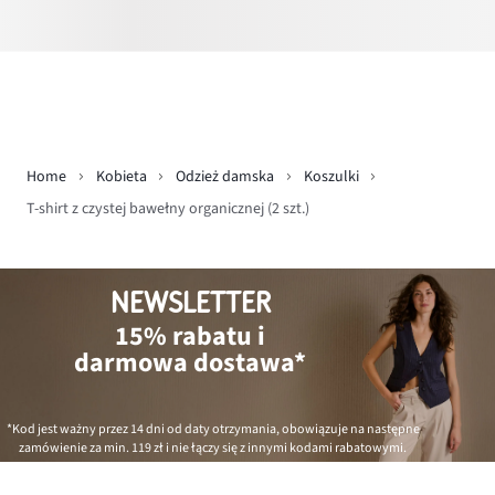
Home
Kobieta
Odzież damska
Koszulki
T-shirt z czystej bawełny organicznej (2 szt.)
NEWSLETTER
15% rabatu i
darmowa dostawa*
*Kod jest ważny przez 14 dni od daty otrzymania, obowiązuje na następne
zamówienie za min.
119 zł
i nie łączy się z innymi kodami rabatowymi.