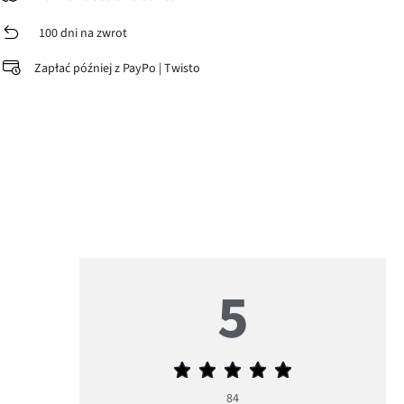
100 dni na zwrot
Zapłać później z PayPo | Twisto
5
Średnia
ocena
84