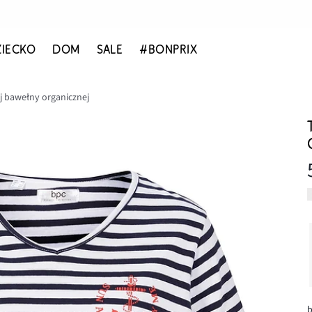
ZIECKO
DOM
SALE
#BONPRIX
tej bawełny organicznej
b