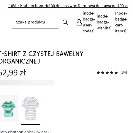
-10% z Klubem bonprix
100 dni na zwrot
Darmowa dostawa od 199 zł
[node-
[node-
[node-
badge-
badge-
Szukaj produktu
badge-
user-
cart-
wishlist]
codes]
items]
T-SHIRT Z CZYSTEJ BAWEŁNY
ORGANICZNEJ
52,99 zł
(84)
iało-ciemnoniebieski w paski