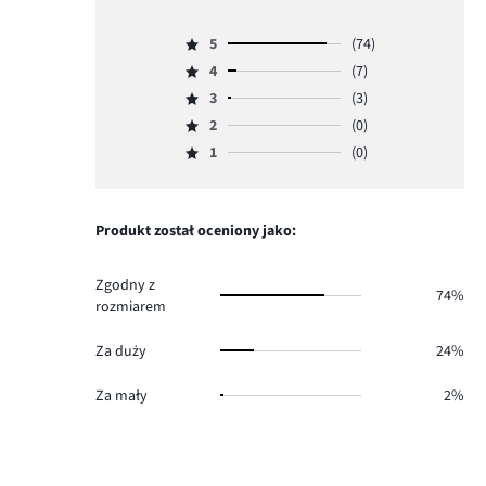
5
5
(74)
Ocena
4
(7)
5,
Ocena
ilość
3
(3)
4,
Ocena
głosów
ilość
2
(0)
3,
Ocena
74.
głosów
ilość
1
(0)
2,
Ocena
7.
głosów
ilość
1,
3.
głosów
ilość
0.
głosów
Produkt został oceniony jako:
0.
Zgodny z
74%
rozmiarem
Za duży
24%
Za mały
2%