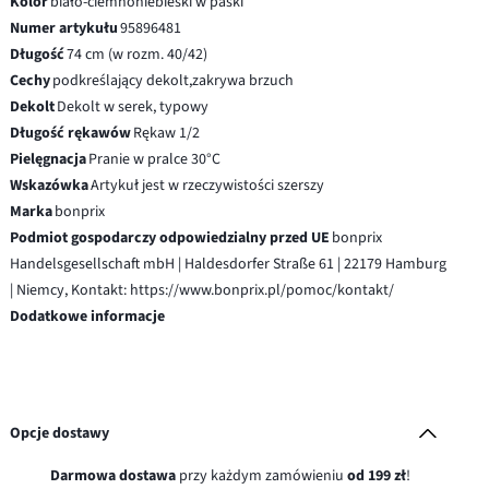
Kolor
biało-ciemnoniebieski w paski
Numer artykułu
95896481
Długość
74 cm (w rozm. 40/42)
Cechy
podkreślający dekolt,zakrywa brzuch
Dekolt
Dekolt w serek, typowy
Długość rękawów
Rękaw 1/2
Pielęgnacja
Pranie w pralce 30°C
Wskazówka
Artykuł jest w rzeczywistości szerszy
Marka
bonprix
Podmiot gospodarczy odpowiedzialny przed UE
bonprix
Handelsgesellschaft mbH | Haldesdorfer Straße 61 | 22179 Hamburg
| Niemcy, Kontakt: https://www.bonprix.pl/pomoc/kontakt/
Dodatkowe informacje
Opcje dostawy
Darmowa dostawa
przy każdym zamówieniu
od 199 zł
!