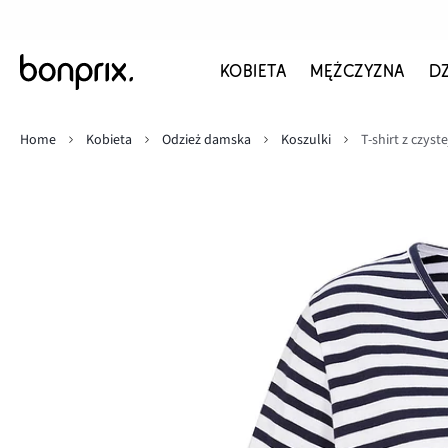
KOBIETA
MĘŻCZYZNA
D
Home
Kobieta
Odzież damska
Koszulki
T-shirt z czys