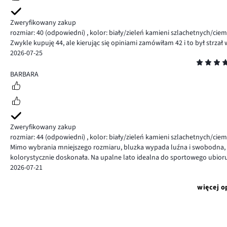
Zweryfikowany zakup
rozmiar: 40
(odpowiedni)
,
kolor: biały/zieleń kamieni szlachetnych/ciem
Zwykle kupuję 44, ale kierując się opiniami zamówiłam 42 i to był strzał 
2026-07-25
Ocena
5
BARBARA
Zweryfikowany zakup
rozmiar: 44
(odpowiedni)
,
kolor: biały/zieleń kamieni szlachetnych/ciem
Mimo wybrania mniejszego rozmiaru, bluzka wypada luźna i swobodna, ale
kolorystycznie doskonała. Na upalne lato idealna do sportowego ubioru
2026-07-21
więcej o