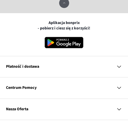
Aplikacja bonprix
- pobierz i ciesz się z korzyści!
Płatność i dostawa
MasterCard
Centrum Pomocy
Płatność online (PayU)
VISA
BLIK
Pytania i odpowiedzi
Google pay
Dostawa i płatność
Nasza Oferta
Zwroty i reklamacje
Apple pay
Pierwszy darmowy zwrot
PayPo
Kobieta
Tabele rozmiarów
Twisto