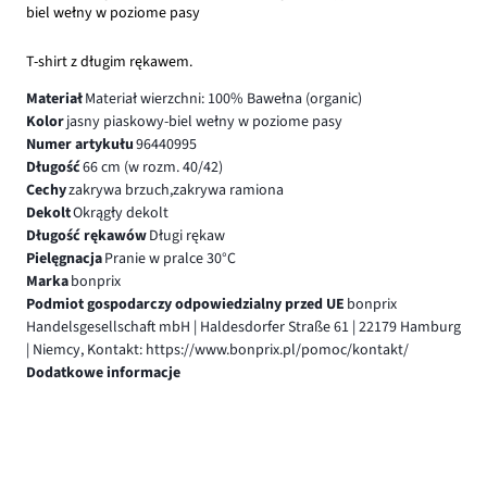
biel wełny w poziome pasy
T-shirt z długim rękawem.
Materiał
Materiał wierzchni: 100% Bawełna (organic)
Kolor
jasny piaskowy-biel wełny w poziome pasy
Numer artykułu
96440995
Długość
66 cm (w rozm. 40/42)
Cechy
zakrywa brzuch,zakrywa ramiona
Dekolt
Okrągły dekolt
Długość rękawów
Długi rękaw
Pielęgnacja
Pranie w pralce 30°C
Marka
bonprix
Podmiot gospodarczy odpowiedzialny przed UE
bonprix
Handelsgesellschaft mbH | Haldesdorfer Straße 61 | 22179 Hamburg
| Niemcy, Kontakt: https://www.bonprix.pl/pomoc/kontakt/
Dodatkowe informacje