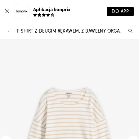
Aplikacja bonprix
DO APP
T-SHIRT Z DŁUGIM RĘKAWEM, Z BAWEŁNY ORGANICZNEJ
Szu
pr