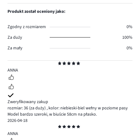
ilość
1,
0.
głosów
ilość
Produkt został oceniony jako:
0.
głosów
0.
Zgodny z rozmiarem
0%
Za duży
100%
Za mały
0%
Ocena
5
ANNA
Zweryfikowany zakup
rozmiar: 36
(za duży)
,
kolor: niebieski-biel wełny w poziome pasy
Model bardzo szeroki, w biuście 58cm na płasko.
2026-04-18
Ocena
5
ANNA