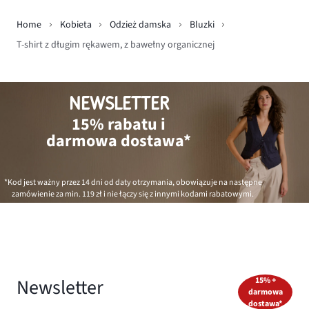
Home
Kobieta
Odzież damska
Bluzki
T-shirt z długim rękawem, z bawełny organicznej
NEWSLETTER
15% rabatu i
darmowa dostawa*
*Kod jest ważny przez 14 dni od daty otrzymania, obowiązuje na następne
zamówienie za min.
119 zł
i nie łączy się z innymi kodami rabatowymi.
Newsletter
15% +
darmowa
dostawa*