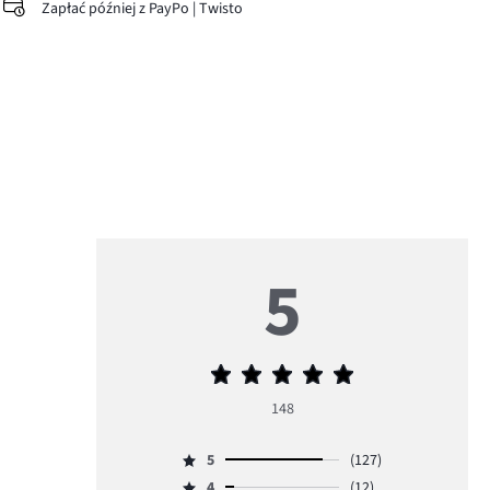
Zapłać później z PayPo | Twisto
5
Średnia
ocena
148
5
5
(127)
Ocena
4
(12)