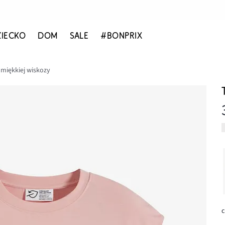
ZIECKO
DOM
SALE
#BONPRIX
z miękkiej wiskozy
c