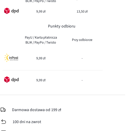
BLIK / PayPo / Twisto
9,99 zł
13,50 zł
Punkty odbioru
PayU / Karta płatnicza
Przy odbiorze
BLIK / PayPo / Twisto
9,99 zł
-
9,99 zł
-
Darmowa dostawa od 199 zł
100 dni na zwrot