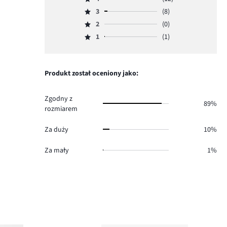
5,
Ocena
ilość
3
(8)
4,
Ocena
głosów
ilość
2
(0)
3,
Ocena
127.
głosów
ilość
1
(1)
2,
Ocena
12.
głosów
ilość
1,
8.
głosów
ilość
0.
głosów
Produkt został oceniony jako:
1.
Zgodny z
89%
rozmiarem
Za duży
10%
Za mały
1%