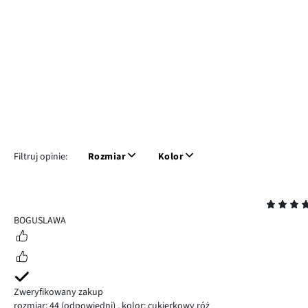
Filtruj opinie:
Rozmiar
Kolor
Ocena
5
BOGUSLAWA
Zweryfikowany zakup
rozmiar: 44
(odpowiedni)
,
kolor: cukierkowy róż