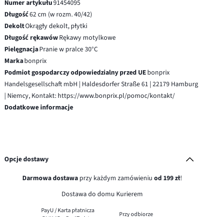
Numer artykułu
91454095
Długość
62 cm (w rozm. 40/42)
Dekolt
Okrągły dekolt, płytki
Długość rękawów
Rękawy motylkowe
Pielęgnacja
Pranie w pralce 30°C
Marka
bonprix
Podmiot gospodarczy odpowiedzialny przed UE
bonprix
Handelsgesellschaft mbH | Haldesdorfer Straße 61 | 22179 Hamburg
| Niemcy, Kontakt: https://www.bonprix.pl/pomoc/kontakt/
Dodatkowe informacje
Opcje dostawy
Darmowa dostawa
przy każdym zamówieniu
od 199 zł
!
Dostawa do domu Kurierem
PayU / Karta płatnicza
Przy odbiorze