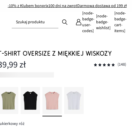
-10% z Klubem bonprix
100 dni na zwrot
Darmowa dostawa od 199 zł
[node-
[node-
[node-
badge-
badge-
Szukaj produktu
badge-
user-
cart-
wishlist]
codes]
items]
T-SHIRT OVERSIZE Z MIĘKKIEJ WISKOZY
39,99 zł
(148)
ukierkowy róż