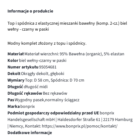
Informacje o produkcie
Top i spódnica z elastycznej mieszanki bawełny (komp. 2-cz.) biel
wełny - czarny w paski
Modny komplet złożony z topu i spódnicy.
Materiał
Materiał wierzchni: 95% Bawełna (organic), 5% elastan
Kolor
biel wełny-czarny w paski
Numer artykułu
95054681
Dekolt
Okrągły dekolt, głęboki
Wymiary
Top: D 58 cm, Spódnica: D 70 cm
Długość
długość midi
Długość rękawów
Bez rękawów
Pas
Wygodny pasek,normalny ściągacz
Marka
bonprix
Podmiot gospodarczy odpowiedzialny przed UE
bonprix
Handelsgesellschaft mbH | Haldesdorfer Straße 61 | 22179 Hamburg
| Niemcy, Kontakt: https://www.bonprix.pl/pomoc/kontakt/
Dodatkowe informacje