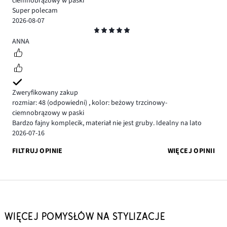
ciemnobrązowy w paski
Super polecam
2026-08-07
Ocena
5
ANNA
Zweryfikowany zakup
rozmiar: 48
(odpowiedni)
,
kolor: beżowy trzcinowy-
ciemnobrązowy w paski
Bardzo fajny komplecik, materiał nie jest gruby. Idealny na lato
2026-07-16
FILTRUJ OPINIE
WIĘCEJ OPINII
WIĘCEJ POMYSŁÓW NA STYLIZACJE