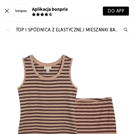
Aplikacja bonprix
DO APP
TOP I SPÓDNICA Z ELASTYCZNEJ MIESZANKI BAWEŁNY (KOMP. 2-CZ.)
Szu
pr