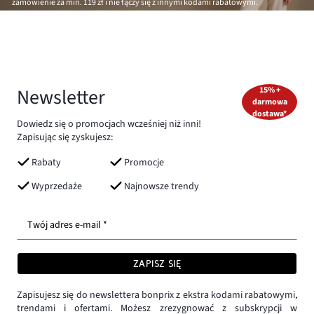
zamówienie za min.
119 zł
i nie łączy się z innymi kodami rabatowymi.
Newsletter
15% +
darmowa
dostawa*
Dowiedz się o promocjach wcześniej niż inni!
Zapisując się zyskujesz:
Rabaty
Promocje
Wyprzedaże
Najnowsze trendy
Twój adres e-mail *
ZAPISZ SIĘ
Zapisujesz się do newslettera bonprix z ekstra kodami rabatowymi,
trendami i ofertami. Możesz zrezygnować z subskrypcji w