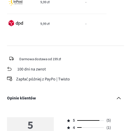
9,99 zł
-
9,99 zł
-
Darmowa dostawa od 199 zł
100 dni na zwrot
Zapłać później z PayPo | Twisto
Opinie klientów
5
5
(5)
Ocena
4
(1)
5,
Ocena