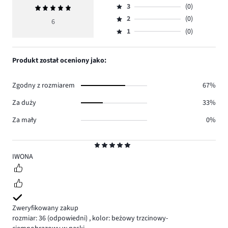
ilość
3
(0)
Średnia
4,
Ocena
głosów
ocena
ilość
2
(0)
3,
6
Ocena
5.
5
głosów
ilość
1
(0)
2,
Ocena
1.
głosów
ilość
1,
0.
głosów
ilość
Produkt został oceniony jako:
0.
głosów
0.
Zgodny z rozmiarem
67%
Za duży
33%
Za mały
0%
Ocena
5
IWONA
Zweryfikowany zakup
rozmiar: 36
(odpowiedni)
,
kolor: beżowy trzcinowy-