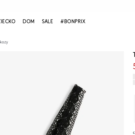
ZIECKO
DOM
SALE
#BONPRIX
skozy
c