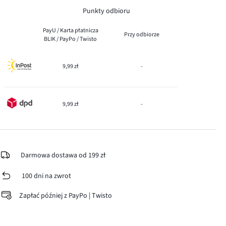
Punkty odbioru
PayU / Karta płatnicza
Przy odbiorze
BLIK / PayPo / Twisto
9,99 zł
-
9,99 zł
-
Darmowa dostawa od 199 zł
100 dni na zwrot
Zapłać później z PayPo | Twisto