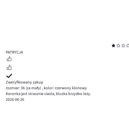
Ocena
1
PATRYCJA
Zweryfikowany zakup
rozmiar: 36
(za mały)
,
kolor: czerwony klonowy
Koronka jest strasznie ciasta, bluzka brzydko leży.
2026-06-26