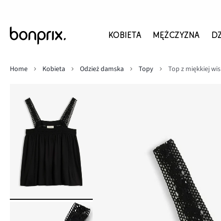
KOBIETA
MĘŻCZYZNA
D
Home
Kobieta
Odzież damska
Topy
Top z miękkiej wi