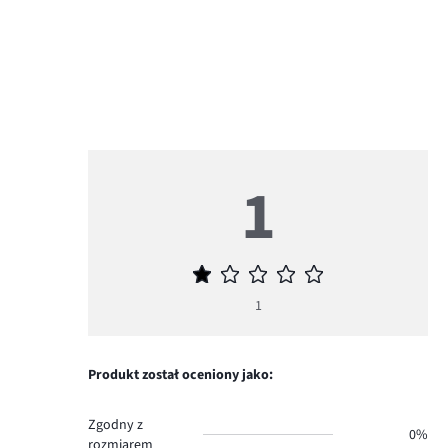
1
Średnia
ocena
1
1
Produkt został oceniony jako:
Zgodny z
0%
rozmiarem