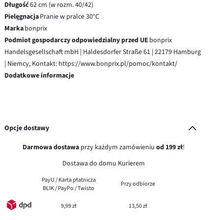
Długość
62 cm (w rozm. 40/42)
Pielęgnacja
Pranie w pralce 30°C
Marka
bonprix
Podmiot gospodarczy odpowiedzialny przed UE
bonprix
Handelsgesellschaft mbH | Haldesdorfer Straße 61 | 22179 Hamburg
| Niemcy, Kontakt: https://www.bonprix.pl/pomoc/kontakt/
Dodatkowe informacje
Opcje dostawy
Darmowa dostawa
przy każdym zamówieniu
od 199 zł
!
Dostawa do domu Kurierem
PayU / Karta płatnicza
Przy odbiorze
BLIK / PayPo / Twisto
9,99 zł
13,50 zł