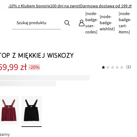
-10% z Klubem bonprix
100 dni na zwrot
Darmowa dostawa od 199 zł
[node-
[node-
[node-
badge-
badge-
Szukaj produktu
badge-
user-
cart-
wishlist]
codes]
items]
TOP Z MIĘKKIEJ WISKOZY
59,99 zł
-20%
(1)
zarny