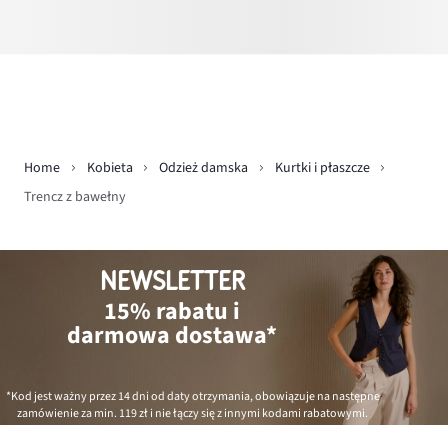
Home
Kobieta
Odzież damska
Kurtki i płaszcze
Trencz z bawełny
NEWSLETTER
15% rabatu i
darmowa dostawa*
*Kod jest ważny przez 14 dni od daty otrzymania, obowiązuje na następne
zamówienie za min.
119 zł
i nie łączy się z innymi kodami rabatowymi.