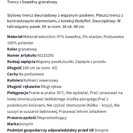
Trencz z bawełny granatowy
Stylowy trencz dwurzędowy z wiązanym paskiem. Płaszcz trencz z
kontrastowymi elementami, z kolekcji Bodyflirt. Dwurzędowy. W
talii wiązany pasek. Dł. w rozm. 38 ok. 98 cm.
Materiał
Materiał wierzchni: 97% bawełna, 3% elastan; Podszewka:
100% poliester
Kolor
granatowy
Numer artykułu
95233295
Rodzaj zapięcia
Wiązany pasek,Guziki, Zapięcie z przodu
Długość
100 cm (w rozm. 42)
Cechy
Na podszewce
Kołnierz
Kołnierz rewersowy
Długość rękawów
Długi rękaw
Pielęgnacja
Pranie w pralce 30°C, Nie wybielać, Prać i prasować na
lewej stronie,używać delikatnego środka piorącego,Prać z
podobnymi kolorami, Nie czyścić chemicznie (Kółko – krzyż), Nie
suszyć w suszarce bębnowej, Prasować letnim żelazkiem
Przezroczystość
Nieprześwitujący
Marka
bonprix
Podmiot gospodarczy odpowiedzialny przed UE
bonprix