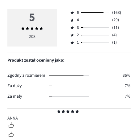
5
5
(163)
Ocena
4
(29)
5,
Ocena
ilość
3
(11)
Średnia
4,
Ocena
głosów
ocena
ilość
2
(4)
3,
208
Ocena
163.
5
głosów
ilość
1
(1)
2,
Ocena
29.
głosów
ilość
1,
11.
głosów
ilość
Produkt został oceniony jako:
4.
głosów
1.
Zgodny z rozmiarem
86%
Za duży
7%
Za mały
7%
Ocena
5
ANNA