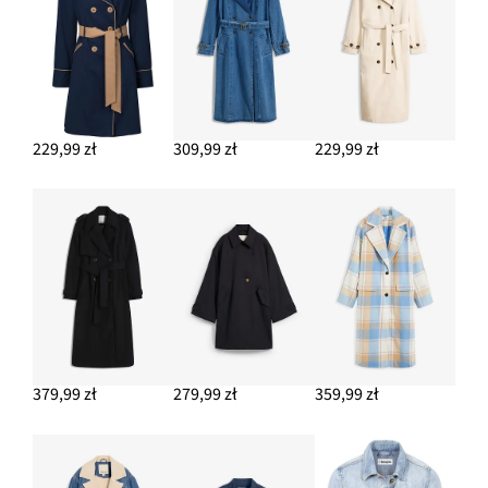
69,99 zł
-12%
DODAJ DO KOSZYKA
Komplet łańcuszków (3 części)
42,99 zł
229,99 zł
309,99 zł
229,99 zł
DODAJ DO KOSZYKA
Komplet bransoletek (5 części)
49,95 zł
DODAJ DO KOSZYKA
Trencz z bawełny
239,99 zł
DODAJ DO KOSZYKA
379,99 zł
279,99 zł
359,99 zł