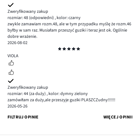
Zweryfikowany zakup
rozmiar: 48
(odpowiedni)
,
kolor: czarny
zwykle zamawiam rozm.48, ale w tym przypadku myślę że rozm.46
byłby w sam raz. Musiałam przeszyć guziki i teraz jest ok. Ogólnie
dobre wrażenie.
2026-08-02
Ocena
5
VIOLA
Zweryfikowany zakup
rozmiar: 44
(za duży)
,
kolor: dymny zielony
zamówiłam za duży,ale przeszyje guziki PLASZCZudny!!!!!!
2026-05-26
FILTRUJ OPINIE
WIĘCEJ OPINII