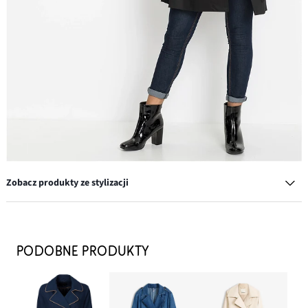
Zobacz produkty ze stylizacji
Dżinsy Skinny ze stretchem, mid waist
59,99 zł
PODOBNE PRODUKTY
DODAJ DO KOSZYKA
Torebka na ramię z dekoracyjnym przeszyciem