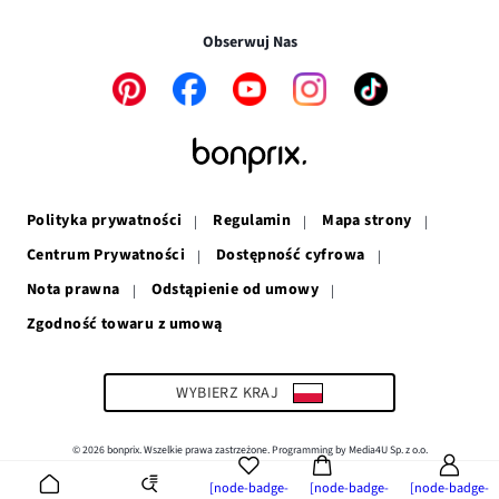
oknie
się
w
nowym
w
nowym
oknie
Obserwuj Nas
nowym
oknie
oknie
Link
Link
Link
Link
Link
otwiera
otwiera
otwiera
otwiera
otwiera
się
się
się
się
się
w
w
w
w
w
nowym
nowym
nowym
nowym
nowym
oknie
oknie
oknie
oknie
oknie
Polityka prywatności
Regulamin
Mapa strony
Centrum Prywatności
Dostępność cyfrowa
Nota prawna
Odstąpienie od umowy
Zgodność towaru z umową
Link
otwiera
się
w
WYBIERZ KRAJ
nowym
oknie
© 2026 bonprix. Wszelkie prawa zastrzeżone. Programming by Media4U Sp. z o.o.
[node-badge-
[node-badge-
[node-badge-