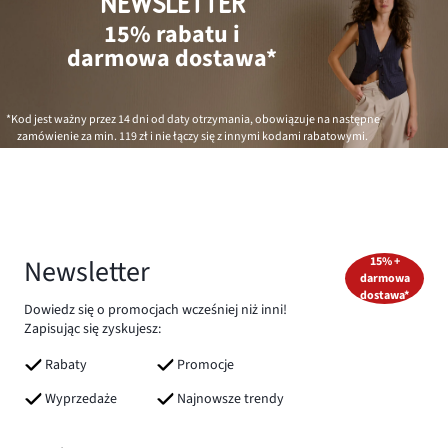
NEWSLETTER
15% rabatu i
darmowa dostawa*
*Kod jest ważny przez 14 dni od daty otrzymania, obowiązuje na następne
zamówienie za min.
119 zł
i nie łączy się z innymi kodami rabatowymi.
Newsletter
15% +
darmowa
dostawa*
Dowiedz się o promocjach wcześniej niż inni!
Zapisując się zyskujesz:
Rabaty
Promocje
Wyprzedaże
Najnowsze trendy