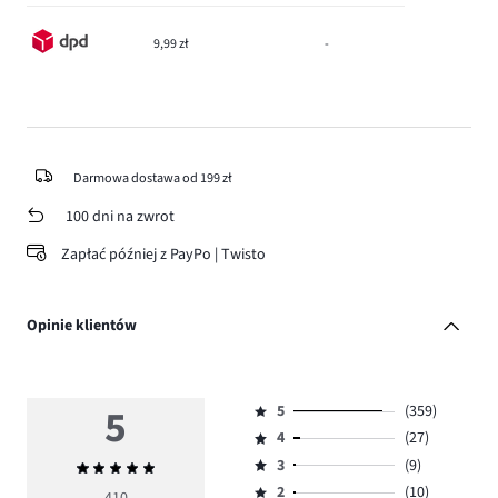
9,99 zł
-
Darmowa dostawa od 199 zł
100 dni na zwrot
Zapłać później z PayPo | Twisto
Opinie klientów
5
5
(359)
Ocena
4
(27)
5,
Ocena
ilość
3
(9)
Średnia
4,
Ocena
głosów
ocena
ilość
2
(10)
3,