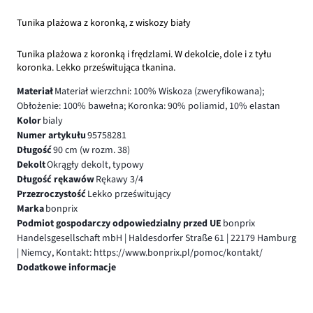
Tunika plażowa z koronką, z wiskozy biały
Tunika plażowa z koronką i frędzlami. W dekolcie, dole i z tyłu
koronka. Lekko prześwitująca tkanina.
Materiał
Materiał wierzchni: 100% Wiskoza (zweryfikowana);
Obłożenie: 100% bawełna; Koronka: 90% poliamid, 10% elastan
Kolor
bialy
Numer artykułu
95758281
Długość
90 cm (w rozm. 38)
Dekolt
Okrągły dekolt, typowy
Długość rękawów
Rękawy 3/4
Przezroczystość
Lekko prześwitujący
Marka
bonprix
Podmiot gospodarczy odpowiedzialny przed UE
bonprix
Handelsgesellschaft mbH | Haldesdorfer Straße 61 | 22179 Hamburg
| Niemcy, Kontakt: https://www.bonprix.pl/pomoc/kontakt/
Dodatkowe informacje