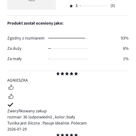
410
Ocena
359.
5
głosów
ilość
1
(5)
2,
Ocena
27.
głosów
ilość
1,
9.
głosów
ilość
Produkt został oceniony jako:
10.
głosów
5.
Zgodny z rozmiarem
93%
Za duży
6%
Za mały
1%
Ocena
5
AGNIESZKA
Zweryfikowany zakup
rozmiar: 36
(odpowiedni)
,
kolor: biały
Tunika jest śliczna . Pasuje idealnie. Polecam
2026-07-29
Ocena