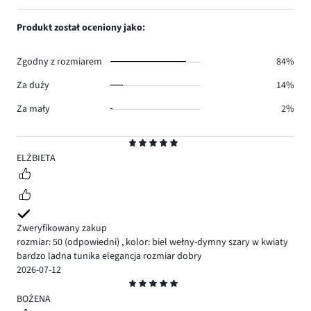
głosów
ilość
1,
0.
głosów
ilość
Produkt został oceniony jako:
0.
głosów
0.
Zgodny z rozmiarem
84%
Za duży
14%
Za mały
2%
Ocena
5
ELŻBIETA
Zweryfikowany zakup
rozmiar: 50
(odpowiedni)
,
kolor: biel wełny-dymny szary w kwiaty
bardzo ladna tunika elegancja rozmiar dobry
2026-07-12
Ocena
5
BOŻENA