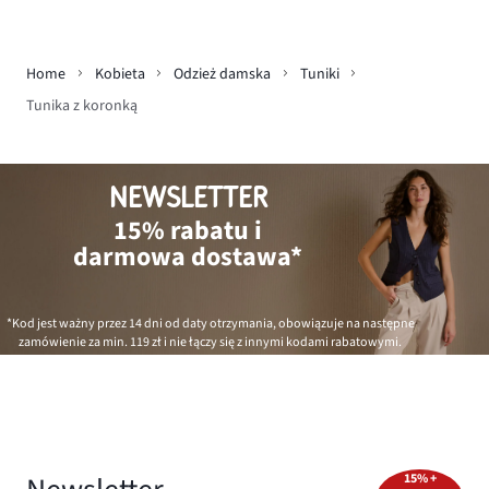
Home
Kobieta
Odzież damska
Tuniki
Tunika z koronką
NEWSLETTER
15% rabatu i
darmowa dostawa*
*Kod jest ważny przez 14 dni od daty otrzymania, obowiązuje na następne
zamówienie za min.
119 zł
i nie łączy się z innymi kodami rabatowymi.
15% +