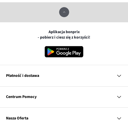
Aplikacja bonprix
- pobierz i ciesz się z korzyści!
Płatność i dostawa
MasterCard
Centrum Pomocy
Płatność online (PayU)
VISA
BLIK
Pytania i odpowiedzi
Google pay
Dostawa i płatność
Nasza Oferta
Zwroty i reklamacje
Apple pay
Pierwszy darmowy zwrot
PayPo