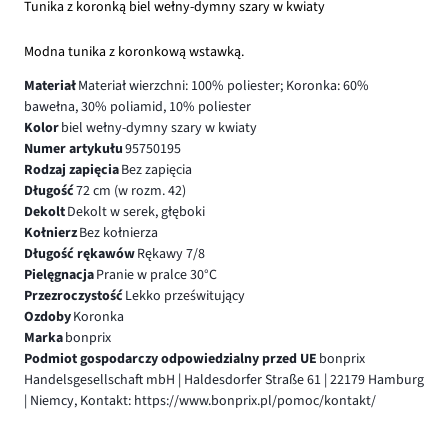
Tunika z koronką biel wełny-dymny szary w kwiaty
Modna tunika z koronkową wstawką.
Materiał
Materiał wierzchni: 100% poliester; Koronka: 60%
bawełna, 30% poliamid, 10% poliester
Kolor
biel wełny-dymny szary w kwiaty
Numer artykułu
95750195
Rodzaj zapięcia
Bez zapięcia
Długość
72 cm (w rozm. 42)
Dekolt
Dekolt w serek, głęboki
Kołnierz
Bez kołnierza
Długość rękawów
Rękawy 7/8
Pielęgnacja
Pranie w pralce 30°C
Przezroczystość
Lekko prześwitujący
Ozdoby
Koronka
Marka
bonprix
Podmiot gospodarczy odpowiedzialny przed UE
bonprix
Handelsgesellschaft mbH | Haldesdorfer Straße 61 | 22179 Hamburg
| Niemcy, Kontakt: https://www.bonprix.pl/pomoc/kontakt/