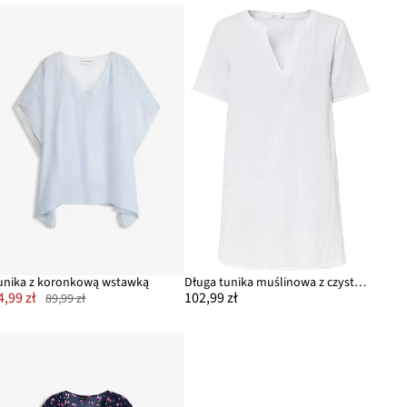
unika z koronkową wstawką
Długa tunika muślinowa z czystej bawełny
4,99 zł
102,99 zł
89,99 zł