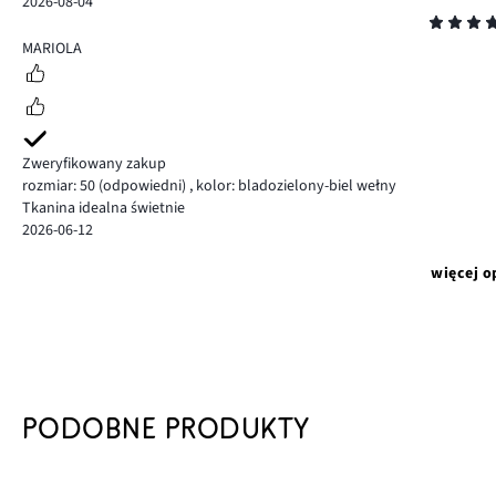
2026-08-04
Ocena
5
MARIOLA
Zweryfikowany zakup
rozmiar: 50
(odpowiedni)
,
kolor: bladozielony-biel wełny
Tkanina idealna świetnie
2026-06-12
więcej o
PODOBNE PRODUKTY