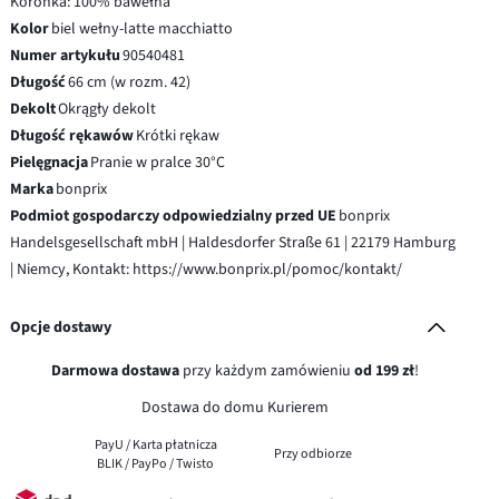
Koronka: 100% bawełna
Kolor
biel wełny-latte macchiatto
Numer artykułu
90540481
Długość
66 cm (w rozm. 42)
Dekolt
Okrągły dekolt
Długość rękawów
Krótki rękaw
Pielęgnacja
Pranie w pralce 30°C
Marka
bonprix
Podmiot gospodarczy odpowiedzialny przed UE
bonprix
Handelsgesellschaft mbH | Haldesdorfer Straße 61 | 22179 Hamburg
| Niemcy, Kontakt: https://www.bonprix.pl/pomoc/kontakt/
Opcje dostawy
Darmowa dostawa
przy każdym zamówieniu
od 199 zł
!
Dostawa do domu Kurierem
PayU / Karta płatnicza
Przy odbiorze
BLIK / PayPo / Twisto