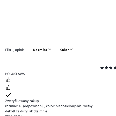
Filtruj opinie:
Rozmiar
Kolor
Ocena
5
BOGUSLAWA
Zweryfikowany zakup
rozmiar: 46
(odpowiedni)
,
kolor: bladozielony-biel wełny
dekolt za duży jak dla mnie