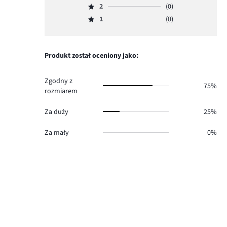
głosów
ilość
2
(0)
3,
Ocena
4.
głosów
ilość
1
(0)
2,
Ocena
0.
głosów
ilość
1,
0.
głosów
ilość
0.
głosów
Produkt został oceniony jako:
0.
Zgodny z
75%
rozmiarem
Za duży
25%
Za mały
0%