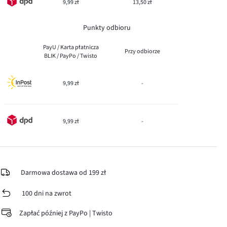
9,99 zł
13,50 zł
Punkty odbioru
PayU / Karta płatnicza
Przy odbiorze
BLIK / PayPo / Twisto
9,99 zł
-
9,99 zł
-
Darmowa dostawa od 199 zł
100 dni na zwrot
Zapłać później z PayPo | Twisto