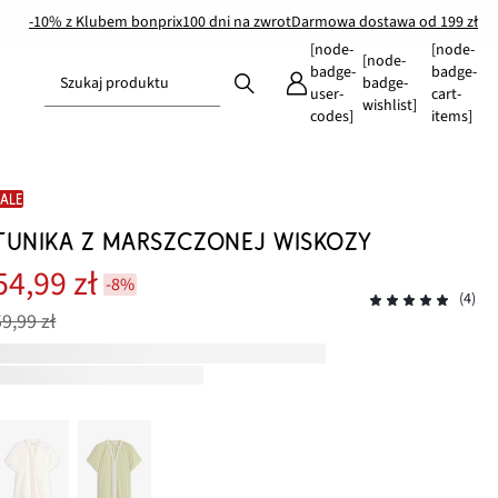
-10% z Klubem bonprix
100 dni na zwrot
Darmowa dostawa od 199 zł
[node-
[node-
[node-
badge-
badge-
Szukaj produktu
badge-
user-
cart-
wishlist]
codes]
items]
SALE
TUNIKA Z MARSZCZONEJ WISKOZY
54,99 zł
-8%
(4)
59,99 zł