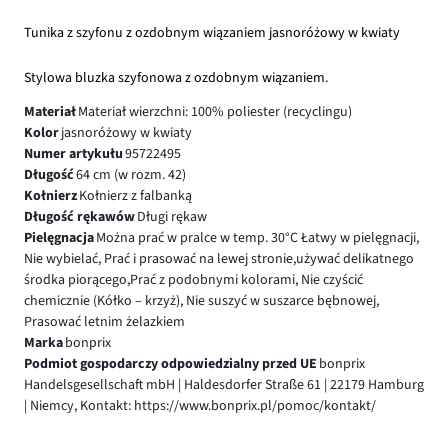
Tunika z szyfonu z ozdobnym wiązaniem jasnoróżowy w kwiaty
Stylowa bluzka szyfonowa z ozdobnym wiązaniem.
Materiał
Materiał wierzchni: 100% poliester (recyclingu)
Kolor
jasnoróżowy w kwiaty
Numer artykułu
95722495
Długość
64 cm (w rozm. 42)
Kołnierz
Kołnierz z falbanką
Długość rękawów
Długi rękaw
Pielęgnacja
Można prać w pralce w temp. 30°C Łatwy w pielęgnacji,
Nie wybielać, Prać i prasować na lewej stronie,używać delikatnego
środka piorącego,Prać z podobnymi kolorami, Nie czyścić
chemicznie (Kółko – krzyż), Nie suszyć w suszarce bębnowej,
Prasować letnim żelazkiem
Marka
bonprix
Podmiot gospodarczy odpowiedzialny przed UE
bonprix
Handelsgesellschaft mbH | Haldesdorfer Straße 61 | 22179 Hamburg
| Niemcy, Kontakt: https://www.bonprix.pl/pomoc/kontakt/