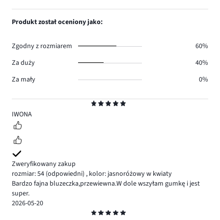
0.
głosów
ilość
1,
0.
głosów
ilość
Produkt został oceniony jako:
0.
głosów
0.
Zgodny z rozmiarem
60%
Za duży
40%
Za mały
0%
Ocena
5
IWONA
Zweryfikowany zakup
rozmiar: 54
(odpowiedni)
,
kolor: jasnoróżowy w kwiaty
Bardzo fajna bluzeczka,przewiewna.W dole wszyłam gumkę i jest
super.
2026-05-20
Ocena