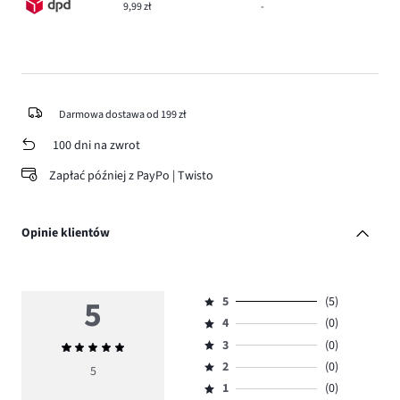
9,99 zł
-
Darmowa dostawa od 199 zł
100 dni na zwrot
Zapłać później z PayPo | Twisto
Opinie klientów
5
5
(5)
Ocena
4
(0)
5,
Ocena
ilość
3
(0)
Średnia
4,
Ocena
głosów
ocena
ilość
2
(0)
3,
5
Ocena
5.
5
głosów
ilość
1
(0)
2,
Ocena