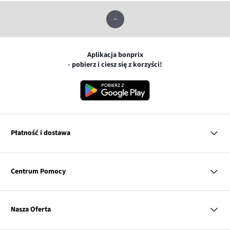
Aplikacja bonprix
- pobierz i ciesz się z korzyści!
Płatność i dostawa
MasterCard
Centrum Pomocy
Płatność online (PayU)
VISA
BLIK
Pytania i odpowiedzi
Google pay
Dostawa i płatność
Nasza Oferta
Zwroty i reklamacje
Apple pay
Pierwszy darmowy zwrot
PayPo