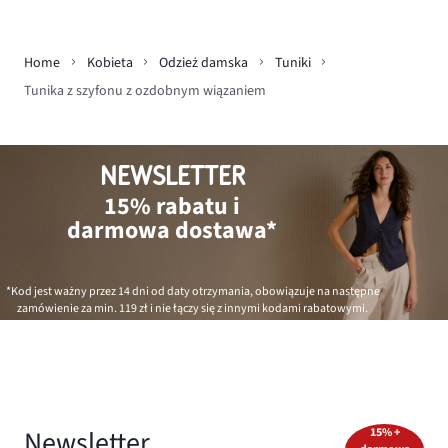
Home
Kobieta
Odzież damska
Tuniki
Tunika z szyfonu z ozdobnym wiązaniem
NEWSLETTER
15% rabatu i
darmowa dostawa*
*Kod jest ważny przez 14 dni od daty otrzymania, obowiązuje na następne
zamówienie za min.
119 zł
i nie łączy się z innymi kodami rabatowymi.
Newsletter
15% +