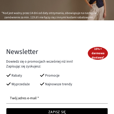
*Kod jest ważny przez 14 dni od daty otrzymania, obowiązuje na następne
zamówienie za min.
119 zł
i nie łączy się z innymi kodami rabatowymi.
Newsletter
15% +
darmowa
dostawa*
Dowiedz się o promocjach wcześniej niż inni!
Zapisując się zyskujesz:
Rabaty
Promocje
Wyprzedaże
Najnowsze trendy
Twój adres e-mail *
ZAPISZ SIĘ