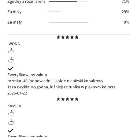
Zgodny z rozmiarem
71%
Za duży
29%
Za mały
0%
Ocena
5
IWONA
Zweryfikowany zakup
rozmiar: 40
(odpowiedni)
,
kolor: niebieski kobaltowy
Taka zwykła ,wygodna, luźniejsza tunika w pięknym kolorze.
2026-07-22
Ocena
5
KAMILA