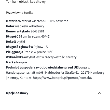
Tunika niebieski kobaltowy
Przewiewna tunika.
Materiał
Materiał wierzchni: 100% bawełna
Kolor
niebieski kobaltowy
Numer artykułu
96438581
Długość
64 cm (w rozm. 40/42)
Dekolt
płytki
Długość rękawów
Rękaw 1/2
Pielęgnacja
Pranie w pralce 30°C
Wskazówka
Artykuł jest w rzeczywistości szerszy
Marka
bonprix
Podmiot gospodarczy odpowiedzialny przed UE
bonprix
Handelsgesellschaft mbH | Haldesdorfer Straße 61 | 22179 Hamburg
| Niemcy, Kontakt: https://www.bonprix.pl/pomoc/kontakt/
Opcje dostawy