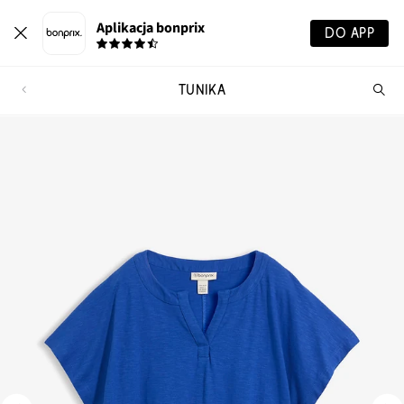
Aplikacja bonprix
DO APP
TUNIKA
Szu
pr